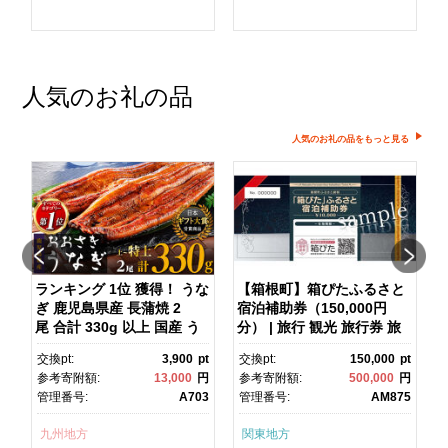
人気のお礼の品
人気のお礼の品をもっと見る
ランキング 1位 獲得！ うな
【箱根町】箱ぴたふるさと
ぎ 鹿児島県産 長蒲焼 2
宿泊補助券（150,000円
マ
尾 合計 330g 以上 国産 う
分） | 旅行 観光 旅行券 旅
なぎ 鰻 ウナギ 蒲焼き 蒲
行クーポン クーポン 箱根
pt
交換pt:
3,900
pt
交換pt:
150,000
pt
焼 かばやき 魚 魚介 魚貝 海
町ふるさと納税 神奈川県ふ
円
参考寄附額:
13,000
円
参考寄附額:
500,000
円
鮮 うな重 ひつまぶし 蒲
るさと納税 神奈川県 箱根
1
管理番号:
A703
管理番号:
AM875
焼 訳あり ギフト 人気 おす
町
すめ 鹿児島県 大崎町 大隅
九州地方
関東地方
半島 A703