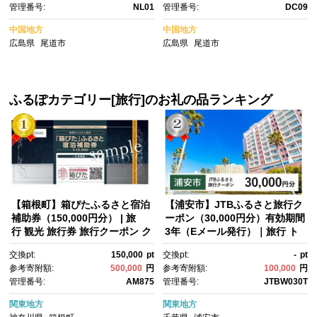
管理番号:
NL01
管理番号:
DC09
つ 小分け グラノラ 人気 おすす
ナ イチジク アイスクリーム ジ
め 尾道市】
ェラート スイーツ アイス 広島
中国地方
中国地方
県 尾道市】
広島県
尾道市
広島県
尾道市
ふるぽカテゴリー[旅行]のお礼の品ランキング
【箱根町】箱ぴたふるさと宿泊
【浦安市】JTBふるさと旅行ク
補助券（150,000円分） | 旅
ーポン（30,000円分）有効期間
行 観光 旅行券 旅行クーポン ク
3年（Eメール発行）｜旅行 ト
ーポン 箱根町ふるさと納税 神
ラベル 予約 国内旅行 JTB 宿
交換pt:
150,000
pt
交換pt:
-
pt
奈川県ふるさと納税 神奈川
泊 観光 体験 旅行券 宿泊券 旅
参考寄附額:
500,000
円
参考寄附額:
100,000
円
県 箱根町
行予約 ホテル 旅館 チケッ
管理番号:
AM875
管理番号:
JTBW030T
ト 子供 子連れ カップル 家
族 人気 おすすめ 旅行クーポ
関東地方
関東地方
ン 店頭 オンライン ネット予