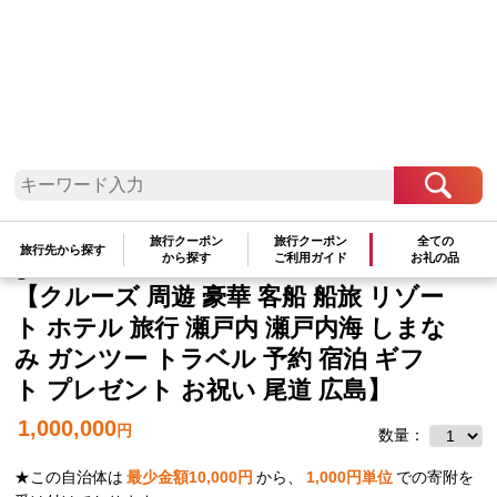
中国地方
広島県
尾道市
旅行クーポン
旅行クーポン
全ての
旅行先から探す
から探す
ご利用ガイド
お礼の品
guntû（ガンツウ）ご利用券 300,000円分
【クルーズ 周遊 豪華 客船 船旅 リゾー
ト ホテル 旅行 瀬戸内 瀬戸内海 しまな
み ガンツー トラベル 予約 宿泊 ギフ
ト プレゼント お祝い 尾道 広島】
1,000,000
円
数量：
★この自治体は
最少金額
10,000
円
から、
1,000
円単位
での寄附を