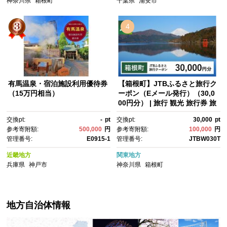
神奈川県
箱根町
千葉県
浦安市
約 電話 有効期間3年
4
有馬温泉・宿泊施設利用優待券
【箱根町】JTBふるさと旅行ク
（15万円相当）
ーポン（Eメール発行）（30,0
00円分） | 旅行 観光 旅行券 旅
行クーポン クーポン 箱根町ふ
交換pt:
-
pt
交換pt:
30,000
pt
るさと納税 神奈川県ふるさと
参考寄附額:
500,000
円
参考寄附額:
100,000
円
納税 神奈川県 箱根町
管理番号:
E0915-1
管理番号:
JTBW030T
近畿地方
関東地方
兵庫県
神戸市
神奈川県
箱根町
地方自治体情報