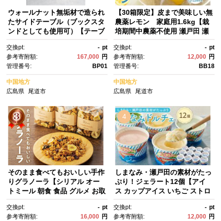
ウォールナット無垢材で造られ
【30箱限定】皮まで美味しい無
たサイドテーブル（ブックスタ
農薬レモン 家庭用1.6kg【栽
ンドとしても使用可）【テーブ
培期間中農薬不使用 瀬戸田 瀬
ル 家具 インテリア 机 おすす
戸田レモン 檸檬 瀬戸内レモ
交換pt:
-
pt
交換pt:
-
pt
め 広島県 尾道市】
ン フルーツ 柑橘 シトラス 有
参考寄附額:
167,000
円
参考寄附額:
12,000
円
機肥料 防腐剤不使用 レモネー
管理番号:
BP01
管理番号:
BB18
ド 尾道市 広島】
中国地方
中国地方
広島県
尾道市
広島県
尾道市
4
そのまま食べてもおいしい手作
しまなみ・瀬戸田の素材がたっ
りグラノーラ【シリアル オー
ぷり！ジェラート12個【アイ
トミール 朝食 食品 グルメ お取
ス カップアイス いちご ストロ
り寄せ ギフト 国産 ドライフル
ベリーアイス いちごみるく レ
交換pt:
-
pt
交換pt:
-
pt
ーツ ミックス クランベリー レ
モン シャーベット バニラ 抹
参考寄附額:
16,000
円
参考寄附額:
12,000
円
ーズン プルーン ナッツ はちみ
茶 キャラメル みかん 桃 バナ