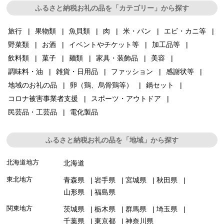
ふるさと納税お礼の品を「カテゴリー」から探す
旅行
果物類
魚貝類
肉
米・パン
エビ・カニ等
野菜類
お酒
イベントやチケット等
加工品等
飲料類
菓子
麺類
家具・装飾品
美容
調味料・油
雑貨・日用品
ファッション
感謝状等
地域のお礼の品
卵（鶏、烏骨鶏等）
鍋セット
コロナ被害事業者支援
スポーツ・アウトドア
民芸品・工芸品
電化製品
ふるさと納税お礼の品を「地域」から探す
北海道地方
北海道
東北地方
青森県
岩手県
宮城県
秋田県
山形県
福島県
関東地方
茨城県
栃木県
群馬県
埼玉県
千葉県
東京都
神奈川県