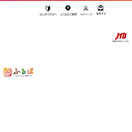
はじめての方へ
よくあるご質問
マイページ
寄附する
ふるぽ JTBのふるさと納税サイト
「ふるさと納税」TOP
お礼の品から探す
旅行
パッケージ旅行
guntû（ガンツウ）ご利用券 300,000円分【クルーズ 周遊 豪華 客船 船
旅 リゾート ホテル 旅行 瀬戸内 瀬戸内海 しまなみ ガンツー トラベ
ル 予約 宿泊 ギフト プレゼント お祝い 尾道 広島】