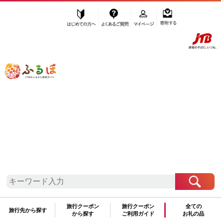
はじめての方へ
よくあるご質問
マイページ
寄附する
ふるぽ JTBのふるさと納税サイト
「ふるさと納税」TOP
標茶町 お礼の品から探す
肉
牛肉
バラ(カルビ)
”バラ(カルビ)” 北海道
標茶町
のお礼の
品一覧
さらに検索条件を絞り込む
旅行クーポン
旅行クーポン
全ての
バラ(カルビ)
旅行先から探す
から探す
ご利用ガイド
お礼の品