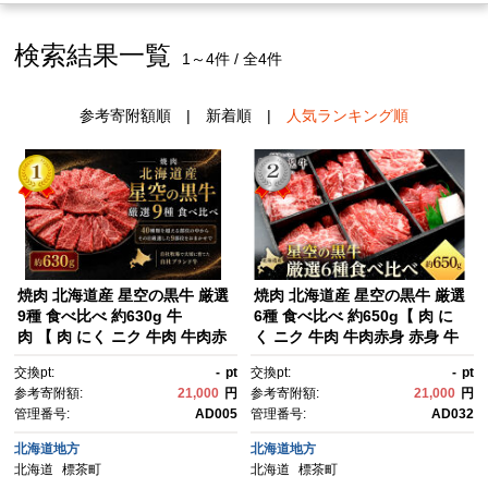
検索結果一覧
1～4件 / 全4件
参考寄附額順
|
新着順
|
人気ランキング順
焼肉 北海道産 星空の黒牛 厳選
焼肉 北海道産 星空の黒牛 厳選
9種 食べ比べ 約630g 牛
6種 食べ比べ 約650g【 肉 に
肉 【 肉 にく ニク 牛肉 牛肉赤
く ニク 牛肉 牛肉赤身 赤身 牛
身 赤身 牛肉セット バーベキュ
肉セット バーベキュー 冷凍牛
交換pt:
-
pt
交換pt:
-
pt
ー 冷凍牛肉 贅沢牛肉 国産牛
肉 贅沢牛肉 国産牛肉 北海道産
参考寄附額:
21,000
円
参考寄附額:
21,000
円
肉 北海道産牛肉 道産牛肉 簡
牛肉 道産牛肉 簡単 お手軽 特製
管理番号:
AD005
管理番号:
AD032
単 お手軽 特製牛肉 標茶町 北海
牛肉 標茶町 北海道 】
道 】
北海道地方
北海道地方
北海道
標茶町
北海道
標茶町