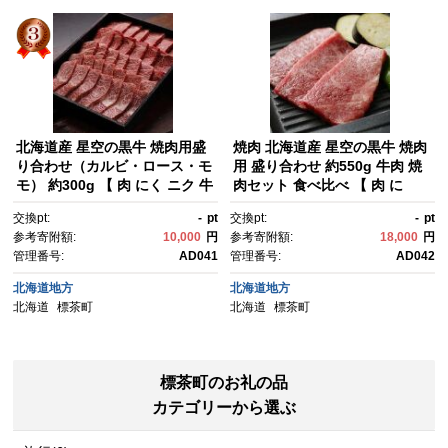
北海道産 星空の黒牛 焼肉用盛
焼肉 北海道産 星空の黒牛 焼肉
り合わせ（カルビ・ロース・モ
用 盛り合わせ 約550g 牛肉 焼
モ） 約300g 【 肉 にく ニク 牛
肉セット 食べ比べ 【 肉 に
肉 牛肉赤身 赤身 牛肉セット バ
く ニク 牛肉 牛肉赤身 赤身 牛
交換pt:
-
pt
交換pt:
-
pt
ーベキュー 冷凍牛肉 贅沢牛
肉セット バーベキュー 冷凍牛
参考寄附額:
10,000
円
参考寄附額:
18,000
円
肉 国産牛肉 北海道産牛肉 道産
肉 贅沢牛肉 国産牛肉 北海道産
管理番号:
AD041
管理番号:
AD042
牛肉 簡単 お手軽 特製牛肉 標茶
牛肉 道産牛肉 簡単 お手軽 特製
町 北海道 】
牛肉 標茶町 北海道 】
北海道地方
北海道地方
北海道
標茶町
北海道
標茶町
標茶町のお礼の品
カテゴリーから選ぶ