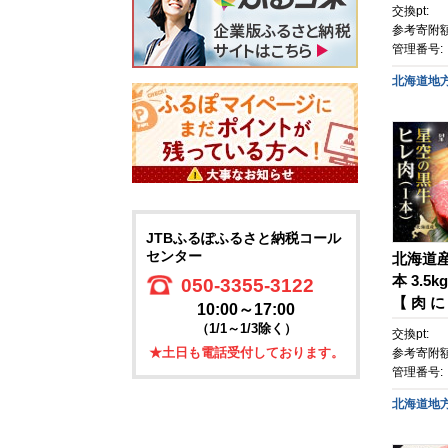
牛 道産
交換pt:
用 標茶
参考寄附額
管理番号:
北海道地
JTBふるぽふるさと納税コール
センター
北海道産
本 3.5
050-3355-3122
【 肉 
10:00～17:00
身 赤身
（1/1～1/3除く）
交換pt:
ュー 冷
★土日も電話受付しております。
参考寄附額
牛肉 北
管理番号:
肉 簡単
北海道地
町 北海