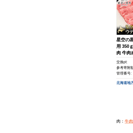
星空の黒
用 350
肉 牛肉
ト バー
交換pt:
沢牛肉 
参考寄附額
肉 道産
管理番号:
牛肉 標
北海道地
肉：
牛肉