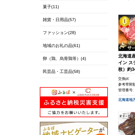
菓子(11)
雑貨・日用品(57)
ファッション(28)
地域のお礼の品(61)
北海道産
卵（鶏、烏骨鶏等）(4)
イン ス
枚）約34
民芸品・工芸品(58)
ク 牛肉
交換pt:
ット バ
参考寄附額
肉 贅沢
管理番号:
産牛肉 
北海道地
軽 特製