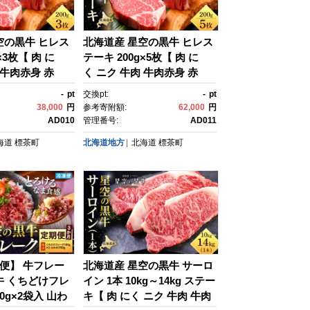
空の黒牛 ヒレス
北海道産 星空の黒牛 ヒレス
×3枚【 肉 に
テーキ 200g×5枚【 肉 に
 牛肉赤身 赤
く ニク 牛肉 牛肉赤身 赤
ト バーベキュ
身 牛肉セット バーベキュ
-
pt
交換pt:
-
pt
 贅沢牛肉 国産牛
ー 冷凍牛肉 贅沢牛肉 国産牛
38,000
円
参考寄附額:
62,000
円
牛肉 道産牛肉 簡
肉 北海道産牛肉 道産牛肉 簡
AD010
管理番号:
AD011
製牛肉 標茶町 北
単 お手軽 特製牛肉 標茶
海道
標茶町
北海道地方
北海道
標茶町
町 北海道 】
期便】 牛フレー
北海道産 星空の黒牛 サーロ
牛 くちどけフレ
イン 1本 10kg～14kg ステー
80g×2袋入 山わ
キ【 肉 にく ニク 牛肉 牛肉