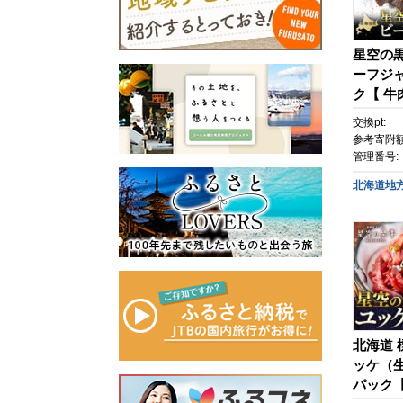
星空の黒
ーフジャー
ク【 牛
食 非常
交換pt:
参考寄附額
管理番号:
北海道地
北海道 
ッケ（生
パック【