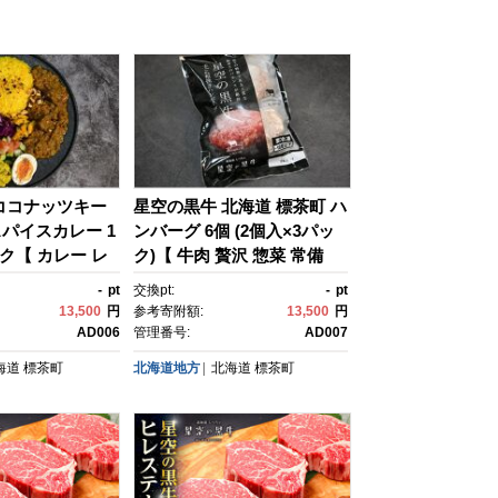
ココナッツキー
星空の黒牛 北海道 標茶町 ハ
パイスカレー 1
ンバーグ 6個 (2個入×3パッ
ック【 カレー レ
ク)【 牛肉 贅沢 惣菜 常備
マカレー かれ
食 標茶町 北海道 】
-
pt
交換pt:
-
pt
 惣菜 常備食 非
13,500
円
参考寄附額:
13,500
円
北海道 】
AD006
管理番号:
AD007
海道
標茶町
北海道地方
北海道
標茶町