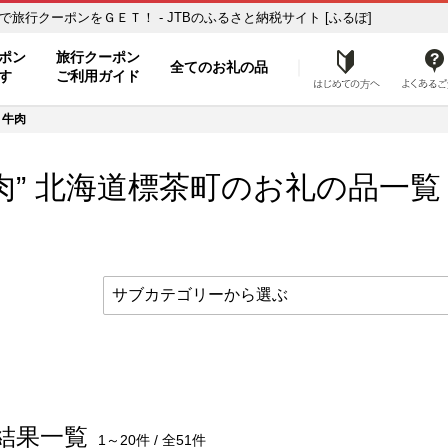
覧 ふるさと納税の返礼品で旅行クーポンをＧＥＴ！ - JTBのふるさと納税サイト [ふるぽ]
ト
ポン
旅行クーポン
全てのお礼の品
はじめ
す
ご利用ガイド
牛肉
肉” 北海道
標茶町
のお礼の品一覧
結果一覧
1～20件 / 全51件