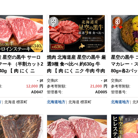
 星空の黒牛 サーロ
焼肉 北海道産 星空の黒牛 厳
星空の黒牛 
テーキ （半割カット2
選9種 食べ比べ 約630g 牛
マカレー・ス
0g 【 肉 にく ニ
肉 【 肉 にく ニク 牛肉 牛肉
80g×各2パ
 牛肉赤身 赤身 牛肉セ
赤身 赤身 牛肉セット バーベ
トルト キー
-
pt
交換pt:
-
pt
交換pt:
ーベキュー 冷凍牛
キュー 冷凍牛肉 贅沢牛肉 国
ー 黒牛 牛肉
:
12,000
円
参考寄附額:
21,000
円
参考寄附額:
牛肉 国産牛肉 北海道
産牛肉 北海道産牛肉 道産牛
常食 標茶町 
AD047
管理番号:
AD005
管理番号:
道産牛肉 簡単 お手
肉 簡単 お手軽 特製牛肉 標茶
方
北海道
標茶町
北海道地方
北海道
標茶町
北海道地方
北
牛肉 標茶町 北海道 】
町 北海道 】