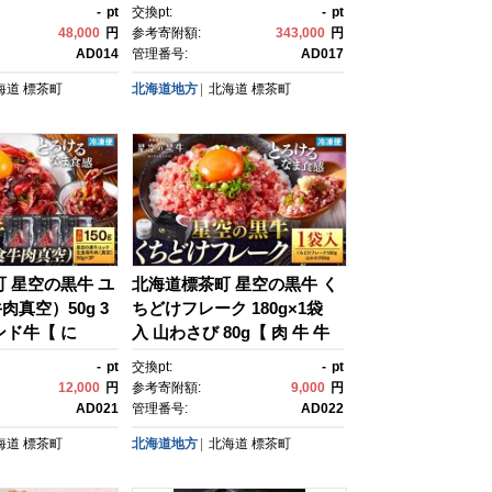
肉 牛 牛肉 和
赤身 赤身 牛肉セット バーベ
-
pt
交換pt:
-
pt
り 冷凍 どんぶ
キュー 冷凍牛肉 贅沢牛肉 国
48,000
円
参考寄附額:
343,000
円
ちらし寿司 冷
産牛肉 北海道産牛肉 道産牛
AD014
管理番号:
AD017
取り寄せ 国産和
肉 簡単 お手軽 特製牛肉 標
海道
標茶町
北海道地方
北海道
標茶町
かけ 標茶町 北海
茶町 北海道 】
町 星空の黒牛 ユ
北海道標茶町 星空の黒牛 く
真空）50g 3
ちどけフレーク 180g×1袋
ンド牛【 に
入 山わさび 80g【 肉 牛 牛
国産牛 道産牛 贅
肉 和牛 国産 霜降り 冷凍 ど
-
pt
交換pt:
-
pt
用 標茶町 北海
んぶり 丼 人気 ちらし寿
12,000
円
参考寄附額:
9,000
円
司 冷凍 ギフト 取り寄せ 国
AD021
管理番号:
AD022
産和牛 トロ ふりかけ 標茶
海道
標茶町
北海道地方
北海道
標茶町
町 北海道 】