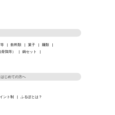
品等
飲料類
菓子
麺類
烏骨鶏等）
鍋セット
はじめての方へ
イント制
ふるぽとは？