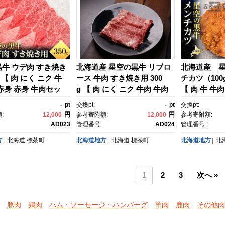
牛 ウデ肉 すき焼き
北海道産 星空の黒牛 リブロ
北海道産 
ｇ【 肉 にく ニク 牛
ース 牛肉 すき焼き用 300
チカツ（100
赤身 赤身 牛肉セッ
g 【 肉 にく ニク 牛肉 牛肉
【 肉 牛 牛
ベキュー 冷凍牛肉 贅
赤身 赤身 牛肉セット バーベ
り 冷凍 惣菜
-
pt
交換pt:
-
pt
交換pt:
国産牛肉 北海道産牛
キュー 冷凍牛肉 贅沢牛肉 国
町 北海道 】
:
12,000
円
参考寄附額:
12,000
円
参考寄附額:
牛肉 簡単 お手軽 特製
産牛肉 北海道産牛肉 道産牛
AD023
管理番号:
AD024
管理番号:
茶町 北海道 】
肉 簡単 お手軽 特製牛肉 標茶
方
北海道
標茶町
北海道地方
北海道
標茶町
北海道地方
北
町 北海道 】
1
2
3
次へ »
豚肉
鶏肉
ハム・ソーセージ・ハンバーグ
羊肉
鹿肉
その他肉