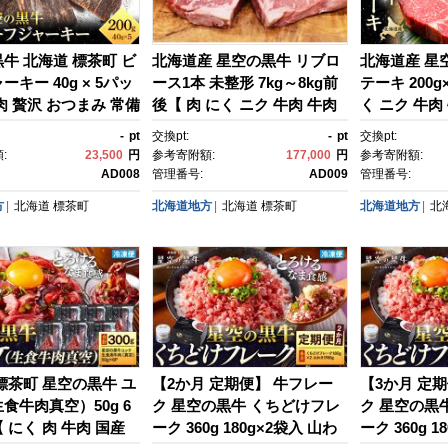
牛 北海道 標茶町 ビ
北海道産 星空の黒牛 リブロ
北海道産 星
キー 40g × 5パッ
ース1本 未整形 7kg～8kg前
テーキ 200g
肉 贅沢 おつまみ 常備
後【 肉 にく ニク 牛肉 牛肉
く ニク 牛肉
食 標茶町 北海道 】
赤身 赤身 牛肉セット バーベ
身 牛肉セッ
-
pt
交換pt:
-
pt
交換pt:
キュー 冷凍牛肉 贅沢牛肉 国
ー 冷凍牛肉
:
23,500
円
参考寄附額:
177,000
円
参考寄附額:
産牛肉 北海道産牛肉 道産牛
肉 北海道産
AD008
管理番号:
AD009
管理番号:
肉 簡単 お手軽 特製牛肉 標茶
単 お手軽 特
方
北海道
標茶町
北海道地方
北海道
標茶町
北海道地方
北
町 北海道 】
海道 】
標茶町 星空の黒牛 ユ
【2か月 定期便】 牛フレー
【3か月 定
食牛肉真空）50g 6
ク 星空の黒牛 くちどけフレ
ク 星空の黒
 にく 肉 牛肉 国産
ーク 360g 180g×2袋入 山わ
ーク 360g 1