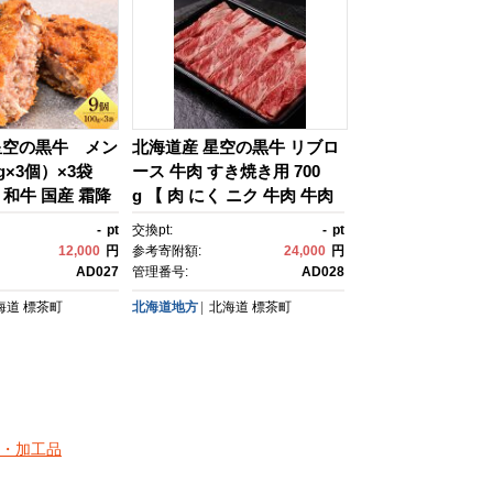
星空の黒牛 メン
北海道産 星空の黒牛 リブロ
g×3個）×3袋
ース 牛肉 すき焼き用 700
肉 和牛 国産 霜降
g 【 肉 にく ニク 牛肉 牛肉
 常備食 標茶
赤身 赤身 牛肉セット バーベ
-
pt
交換pt:
-
pt
キュー 冷凍牛肉 贅沢牛肉 国
12,000
円
参考寄附額:
24,000
円
産牛肉 北海道産牛肉 道産牛
AD027
管理番号:
AD028
肉 簡単 お手軽 特製牛肉 標
海道
標茶町
北海道地方
北海道
標茶町
茶町 北海道 】
・加工品