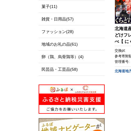
菓子(11)
雑貨・日用品(57)
北海道
ファッション(28)
どけフレ
べ【 に
地域のお礼の品(61)
産牛 贅
交換pt:
町 北海
参考寄附額
卵（鶏、烏骨鶏等）(4)
管理番号:
民芸品・工芸品(58)
北海道地