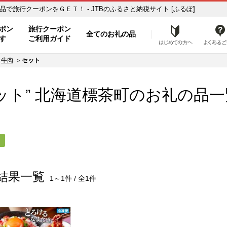
の品一覧 ふるさと納税の返礼品で旅行クーポンをＧＥＴ！ - JTBのふるさと納税サイト [ふるぽ]
ト
ポン
旅行クーポン
全てのお礼の品
はじめ
す
ご利用ガイド
牛肉
セット
ット” 北海道
標茶町
のお礼の品一
ト
結果一覧
1～1件 / 全1件