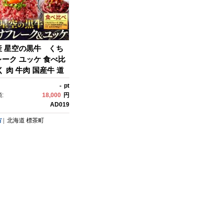
産 星空の黒牛 くち
ーク ユッケ 食べ比
く 肉 牛肉 国産牛 道
沢 真空 生食用 標茶
-
pt
道 】
:
18,000
円
AD019
方
北海道
標茶町