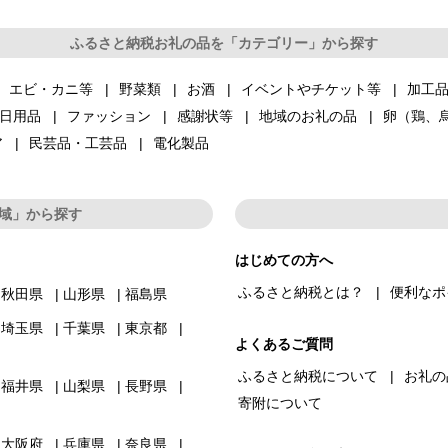
ふるさと納税お礼の品を「カテゴリー」から探す
エビ・カニ等
野菜類
お酒
イベントやチケット等
加工
日用品
ファッション
感謝状等
地域のお礼の品
卵（鶏、
ア
民芸品・工芸品
電化製品
域」から探す
はじめての方へ
ふるさと納税とは？
便利なポ
秋田県
山形県
福島県
埼玉県
千葉県
東京都
よくあるご質問
ふるさと納税について
お礼の
福井県
山梨県
長野県
寄附について
大阪府
兵庫県
奈良県