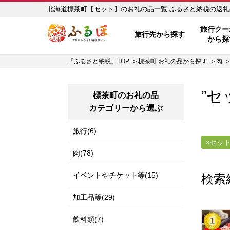
北海道標茶町【セット】のお礼
ふるぽ JTBのふるさと納税サイ
旅行クー
旅行先から探す
から探
「ふるさと納税」TOP
標茶町 お礼の品から探す
肉
”セ
標茶町のお礼の品
カテゴリーから選ぶ
旅行(6)
セッ
肉(78)
イベントやチケット等(15)
検索
加工品等(29)
飲料類(7)