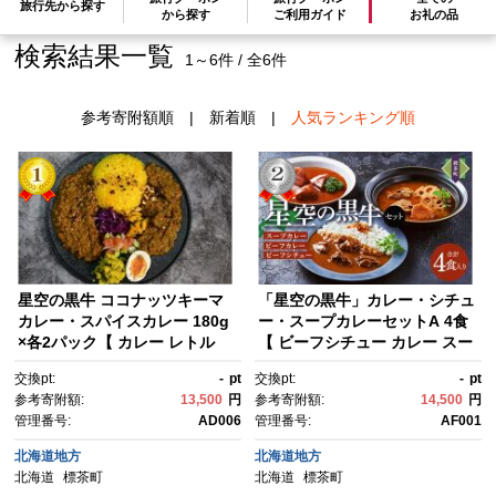
旅行先から探す
から探す
ご利用ガイド
お礼の品
検索結果一覧
1～6件 / 全6件
参考寄附額順
|
新着順
|
人気ランキング順
星空の黒牛 ココナッツキーマ
「星空の黒牛」カレー・シチュ
カレー・スパイスカレー 180g
ー・スープカレーセットA 4食
×各2パック【 カレー レトル
【 ビーフシチュー カレー スー
ト キーマカレー かれー 黒牛 牛
プカレー 加工品 肉加工品 おう
交換pt:
-
pt
交換pt:
-
pt
肉 惣菜 常備食 非常食 標茶
ちごはん 簡単調理 レトルト セ
参考寄附額:
13,500
円
参考寄附額:
14,500
円
町 北海道 】
ット グルメ ギフト お取り寄
管理番号:
AD006
管理番号:
AF001
せ 標茶町 北海道 】
北海道地方
北海道地方
北海道
標茶町
北海道
標茶町