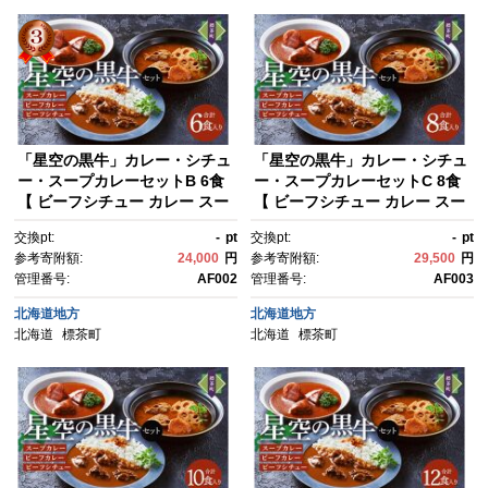
「星空の黒牛」カレー・シチュ
「星空の黒牛」カレー・シチュ
ー・スープカレーセットB 6食
ー・スープカレーセットC 8食
【 ビーフシチュー カレー スー
【 ビーフシチュー カレー スー
プカレー 加工品 肉加工品 おう
プカレー 加工品 肉加工品 おう
交換pt:
-
pt
交換pt:
-
pt
ちごはん 簡単調理 レトルト セ
ちごはん 簡単調理 レトルト セ
参考寄附額:
24,000
円
参考寄附額:
29,500
円
ット グルメ ギフト お取り寄
ット グルメ ギフト お取り寄
管理番号:
AF002
管理番号:
AF003
せ 標茶町 北海道 】
せ 標茶町 北海道 】
北海道地方
北海道地方
北海道
標茶町
北海道
標茶町