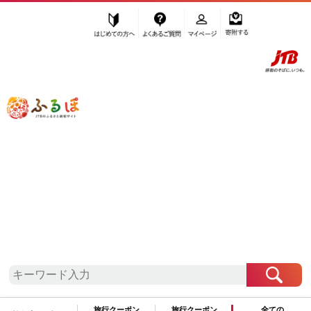
はじめての方へ
よくあるご質問
マイページ
寄附する
ふるぽ JTBのふるさと納税サイト
「ふるさと納税」TOP
標茶町 お礼の品から探す
肉
牛肉
カレー・シチュー
”カレー・シチュー” 北海道
標茶町
のお
礼の品一覧
さらに検索条件を絞り込む
カレー・シチュー
旅行クーポン
旅行クーポン
全ての