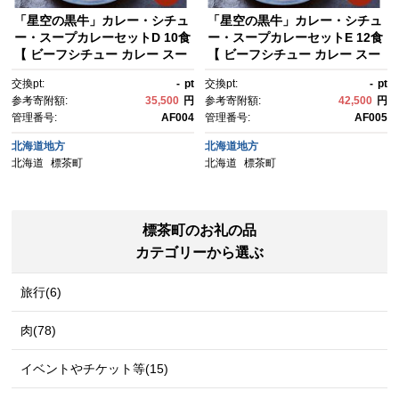
「星空の黒牛」カレー・シチュ
「星空の黒牛」カレー・シチュ
ー・スープカレーセットD 10食
ー・スープカレーセットE 12食
【 ビーフシチュー カレー スー
【 ビーフシチュー カレー スー
プカレー 加工品 肉加工品 おう
プカレー 加工品 肉加工品 おう
交換pt:
-
pt
交換pt:
-
pt
ちごはん 簡単調理 レトルト セ
ちごはん 簡単調理 レトルト セ
参考寄附額:
35,500
円
参考寄附額:
42,500
円
ット グルメ ギフト お取り寄
ット グルメ ギフト お取り寄
管理番号:
AF004
管理番号:
AF005
せ 標茶町 北海道 】
せ 標茶町 北海道 】
北海道地方
北海道地方
北海道
標茶町
北海道
標茶町
標茶町のお礼の品
カテゴリーから選ぶ
旅行(6)
肉(78)
イベントやチケット等(15)