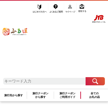
はじめての方へ
よくあるご質問
マイページ
寄附する
ふるぽ JTBのふるさと納税サイト
「ふるさと納税」TOP
標茶町 お礼の品から探す
加工品等
缶詰・瓶詰
肉類
”肉類” 北海道
標茶町
のお礼の品一覧
さらに検索条件を絞り込む
肉類
旅行クーポン
旅行クーポン
全ての
旅行先から探す
から探す
ご利用ガイド
お礼の品