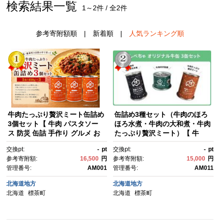
検索結果一覧
1～2件 / 全2件
参考寄附額順
|
新着順
|
人気ランキング順
牛肉たっぷり贅沢ミート缶詰め
缶詰め3種セット（牛肉のほろ
3個セット【 牛肉 パスタソー
ほろ水煮・牛肉の大和煮・牛肉
ス 防災 缶詰 手作り グルメ お
たっぷり贅沢ミート）【 牛
取り寄せ 標茶町 北海道 】
肉 パスタソース 防災 缶詰 手作
交換pt:
-
pt
交換pt:
-
pt
り グルメ お取り寄せ 標茶町 北
参考寄附額:
16,500
円
参考寄附額:
15,000
円
海道 】
管理番号:
AM001
管理番号:
AM011
北海道地方
北海道地方
北海道
標茶町
北海道
標茶町