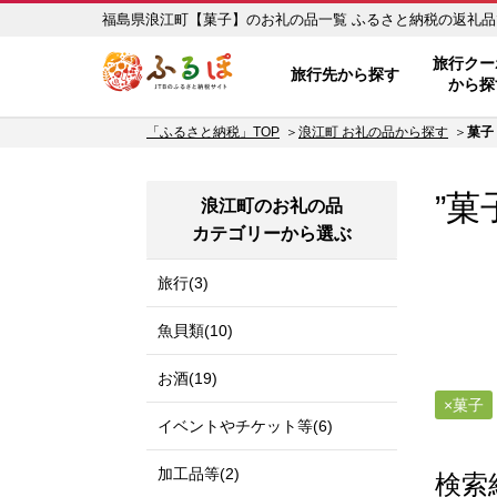
福島県浪江町【菓子】のお礼の品一
ふるぽ JTBのふるさと納税サイ
旅行クー
旅行先から探す
から探
「ふるさと納税」TOP
浪江町 お礼の品から探す
菓子
”菓
浪江町のお礼の品
カテゴリーから選ぶ
旅行(3)
魚貝類(10)
お酒(19)
菓子
イベントやチケット等(6)
加工品等(2)
検索