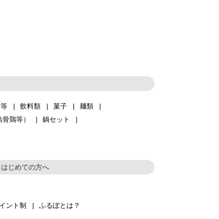
品等
飲料類
菓子
麺類
烏骨鶏等）
鍋セット
はじめての方へ
イント制
ふるぽとは？