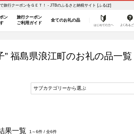
覧 ふるさと納税の返礼品で旅行クーポンをＧＥＴ！ - JTBのふるさと納税サイト [ふるぽ]
ト
ポン
旅行クーポン
全てのお礼の品
はじめ
す
ご利用ガイド
子” 福島県
浪江町
のお礼の品一覧
結果一覧
1～6件 / 全6件