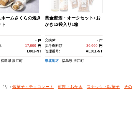
スホームさくらの焼き
黄金蜜酒・オークセット+お
ット
かき12袋入り1箱
-
pt
交換pt:
-
pt
:
17,000
円
参考寄附額:
30,000
円
L002-NT
管理番号:
AE011-NT
福島県
浪江町
東北地方
福島県
浪江町
ゴリ：
焼菓子・チョコレート
煎餅・おかき
スナック・駄菓子
その