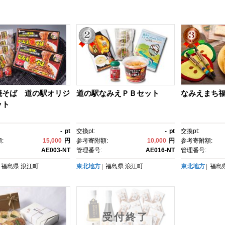
焼そば 道の駅オリジ
道の駅なみえＰＢセット
なみえまち
ット
-
pt
交換pt:
-
pt
交換pt:
:
15,000
円
参考寄附額:
10,000
円
参考寄附額:
AE003-NT
管理番号:
AE016-NT
管理番号:
福島県
浪江町
東北地方
福島県
浪江町
東北地方
福島
受付終了