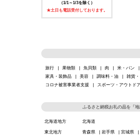
（1/1～1/3を除く）
★土日も電話受付しております。
旅行
果物類
魚貝類
肉
米・パン
家具・装飾品
美容
調味料・油
雑貨・
コロナ被害事業者支援
スポーツ・アウトド
ふるさと納税お礼の品を「地
北海道地方
北海道
東北地方
青森県
岩手県
宮城県