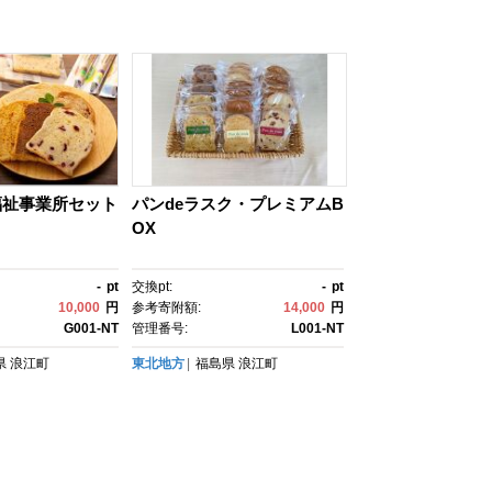
福祉事業所セット
パンdeラスク・プレミアムB
OX
-
pt
交換pt:
-
pt
10,000
円
参考寄附額:
14,000
円
G001-NT
管理番号:
L001-NT
県
浪江町
東北地方
福島県
浪江町