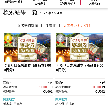
旅行先から探す
から探す
ご利用ガイド
お礼の品
検索結果一覧
1～4件 / 全4件
参考寄附額順
|
新着順
|
人気ランキング順
ぐるり日光感謝券（商品券3,00
ぐるり日光感謝券（商品券9,00
0円分）
0円分）
交換pt:
-
pt
交換pt:
-
pt
参考寄附額:
10,000
円
参考寄附額:
30,000
円
管理番号:
CU001
管理番号:
CU002
関東地方
関東地方
栃木県
日光市
栃木県
日光市