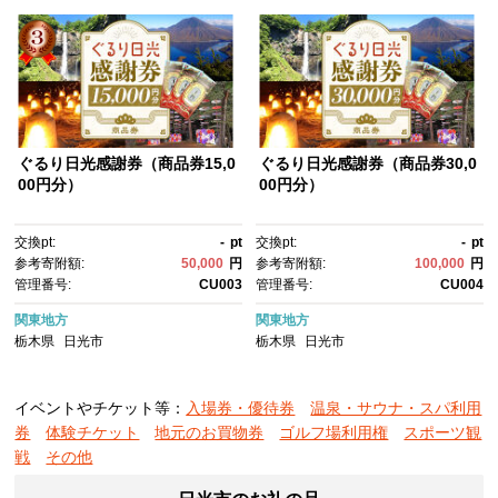
ぐるり日光感謝券（商品券15,0
ぐるり日光感謝券（商品券30,0
00円分）
00円分）
交換pt:
-
pt
交換pt:
-
pt
参考寄附額:
50,000
円
参考寄附額:
100,000
円
管理番号:
CU003
管理番号:
CU004
関東地方
関東地方
栃木県
日光市
栃木県
日光市
イベントやチケット等：
入場券・優待券
温泉・サウナ・スパ利用
券
体験チケット
地元のお買物券
ゴルフ場利用権
スポーツ観
戦
その他