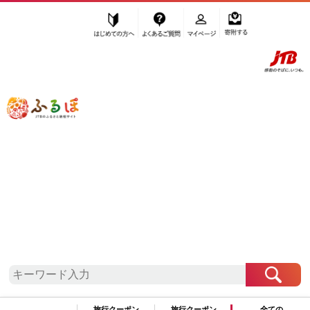
はじめての方へ
よくあるご質問
マイページ
寄附する
ふるぽ JTBのふるさと納税サイト
「ふるさと納税」TOP
日光市 お礼の品から探す
イベントやチケット等
地元のお買物券
”地元のお買物券” 栃木県
日光市
のお礼
の品一覧
さらに検索条件を絞り込む
地元のお買物券
旅行クーポン
旅行クーポン
全ての