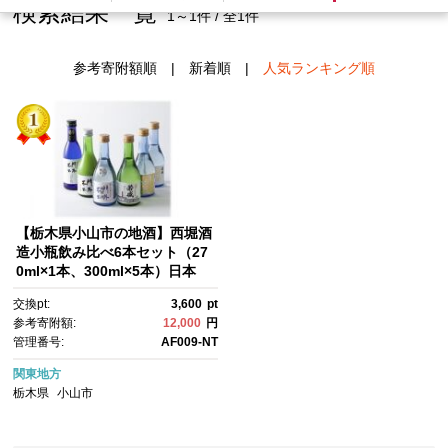
検索結果一覧
1～1件 / 全1件
参考寄附額順
|
新着順
|
人気ランキング順
【栃木県小山市の地酒】西堀酒
造小瓶飲み比べ6本セット（27
0ml×1本、300ml×5本）日本
酒 お酒 飲み比べ【ポイント交
交換pt:
3,600
pt
換専用】
参考寄附額:
12,000
円
管理番号:
AF009-NT
関東地方
栃木県
小山市