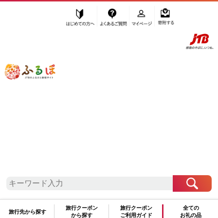
はじめての方へ
よくあるご質問
マイページ
寄附する
ふるぽ JTBのふるさと納税サイト
「ふるさと納税」TOP
小山市 お礼の品から探す
お酒
日本酒
純米酒
”純米酒” 栃木県
小山市
のお礼の品一覧
さらに検索条件を絞り込む
純米酒
旅行クーポン
旅行クーポン
全ての
旅行先から探す
から探す
ご利用ガイド
お礼の品