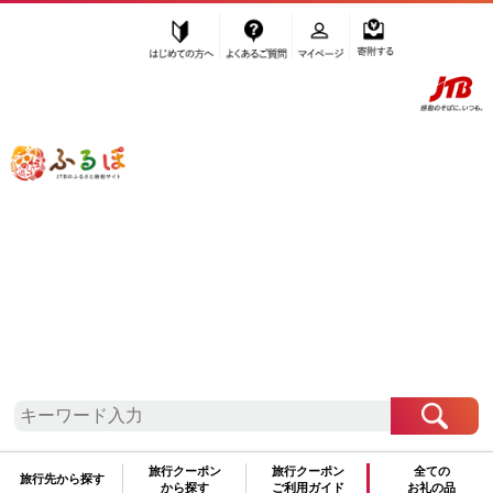
はじめての方へ
よくあるご質問
マイページ
寄附する
ふるぽ JTBのふるさと納税サイト
「ふるさと納税」TOP
小山市 お礼の品から探す
米・パン
パン
”パン” 栃木県
小山市
のお礼の品一覧
さらに検索条件を絞り込む
パン
旅行クーポン
旅行クーポン
全ての
検索結果一覧
旅行先から探す
から探す
ご利用ガイド
お礼の品
1～1件 / 全1件