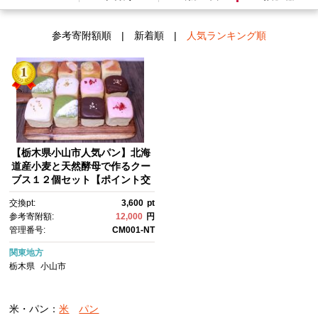
参考寄附額順
|
新着順
|
人気ランキング順
【栃木県小山市人気パン】北海
道産小麦と天然酵母で作るクー
ブス１２個セット【ポイント交
換専用】
交換pt:
3,600
pt
参考寄附額:
12,000
円
管理番号:
CM001-NT
関東地方
栃木県
小山市
米・パン：
米
パン