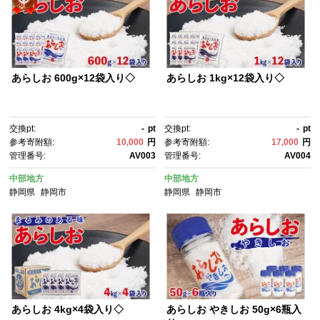
あらしお 600g×12袋入り◇
あらしお 1kg×12袋入り◇
交換pt:
-
pt
交換pt:
-
pt
参考寄附額:
10,000
円
参考寄附額:
17,000
円
管理番号:
AV003
管理番号:
AV004
中部地方
中部地方
静岡県
静岡市
静岡県
静岡市
あらしお 4kg×4袋入り◇
あらしお やきしお 50g×6瓶入