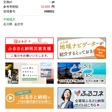
交換pt:
-
pt
興 北陸支援
参考寄附額:
10,000
円
管理番号:
HW001
中部地方
石川県
金沢市