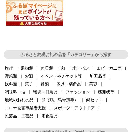
ふるさと納税お礼の品を「カテゴリー」から探す
旅行
果物類
魚貝類
肉
米・パン
エビ・カニ等
野菜類
お酒
イベントやチケット等
加工品等
飲料類
菓子
麺類
家具・装飾品
美容
調味料・油
雑貨・日用品
ファッション
感謝状等
地域のお礼の品
卵（鶏、烏骨鶏等）
鍋セット
コロナ被害事業者支援
スポーツ・アウトドア
民芸品・工芸品
電化製品