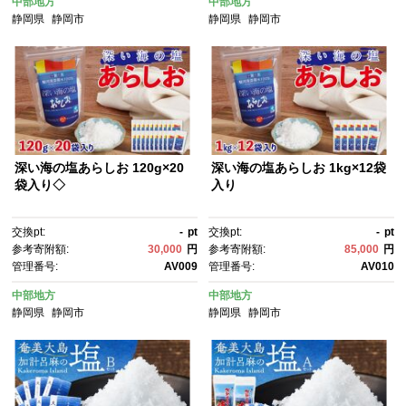
中部地方
中部地方
静岡県
静岡市
静岡県
静岡市
深い海の塩あらしお 120g×20
深い海の塩あらしお 1kg×12袋
袋入り◇
入り
交換pt:
-
pt
交換pt:
-
pt
参考寄附額:
30,000
円
参考寄附額:
85,000
円
管理番号:
AV009
管理番号:
AV010
中部地方
中部地方
静岡県
静岡市
静岡県
静岡市