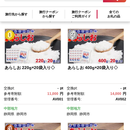
検索結果一覧
1～13件 / 全13件
旅行クーポン
旅行クーポン
全ての
旅行先から探す
から探す
ご利用ガイド
お礼の品
参考寄附額順
|
新着順
|
人気ランキング順
あらしお 220g×20袋入り◇
あらしお 400g×20袋入り◇
交換pt:
-
pt
交換pt:
-
pt
参考寄附額:
11,000
円
参考寄附額:
14,000
円
管理番号:
AV001
管理番号:
AV002
中部地方
中部地方
静岡県
静岡市
静岡県
静岡市