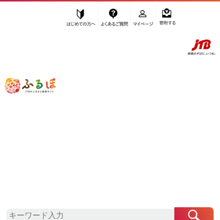
はじめての方へ
よくあるご質問
マイページ
寄附する
ふるぽ JTBのふるさと納税サイト
「ふるさと納税」TOP
お礼の品から探す
調味料・油
塩・だし
粗塩
”粗塩” のお礼の品一覧
さらに検索条件を絞り込む
粗塩