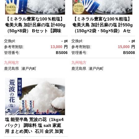
【ミネラル豊富な100％粗塩】
【ミネラル豊富な100％粗塩】
奄美大島 加計呂麻の塩 計400g
奄美大島 加計呂麻の塩 計550g
（50g×8袋） Bセット【調味
（150g×2袋・50g×5袋） Aセ
料 油 塩 だし 粗塩 ミネラル豊
ット
交換pt:
-
pt
交換pt:
-
pt
富 奄美大島 加計呂麻 瀬戸内
参考寄附額:
13,000
円
参考寄附額:
15,000
円
町 島魚あま海 セット 練り物 魚
管理番号:
BS006
管理番号:
BS008
介類 水産食品 食品 海塩 だ
し 練り製品 瀬戸内海 料理用 天
九州地方
九州地方
然塩 国産塩 健康志向 天然ミネ
鹿児島県
瀬戸内町
鹿児島県
瀬戸内町
ラル 高品質塩 オーガニック 塩
専門店 煮物用 焼き魚用 天然由
来】
塩 能登半島 荒波の花（1kgx4
パック） 調味料 塩 salt 家庭
用 まとめ買い 石川 金沢 加賀
百万石 加賀 百万石 北陸 北陸復