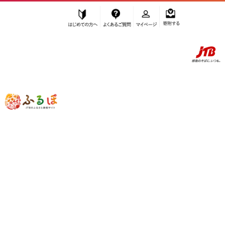
はじめての方へ
よくあるご質問
マイページ
寄附する
ふるぽ JTBのふるさと納税サイト
「ふるさと納税」TOP
川崎市 お礼の品から探す
雑貨・日用品
その他
”その他” 神奈川県
川崎市
のお礼の品一
覧
さらに検索条件を絞り込む
その他