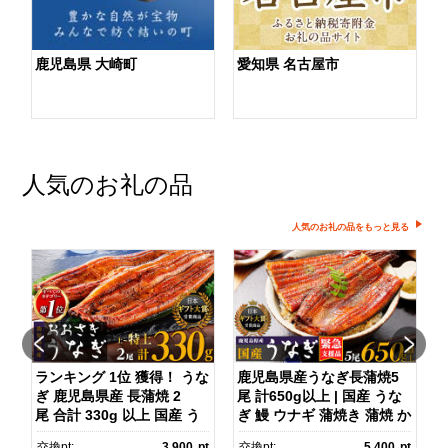
鹿児島県 大崎町
愛知県 名古屋市
人気のお礼の品
人気のお礼の品をもっと見る
ダ
ランキング 1位 獲得！ うな
鹿児島県産うなぎ長蒲焼5
ぎ 鹿児島県産 長蒲焼 2
尾 計650g以上 | 国産 うな
尾 合計 330g 以上 国産 う
ぎ 鰻 ウナギ 蒲焼き 蒲焼 か
ス
なぎ 鰻 ウナギ 蒲焼き 蒲
ばやき unagi うなぎ蒲
pt
交換pt:
3,900
pt
交換pt:
5,400
pt