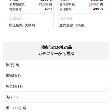
焼 かばやき 魚 魚介 魚貝 海
焼 土用丑の日 土用の丑の
円
参考寄附額:
13,000
円
参考寄附額:
18,000
円
鮮 うな重 ひつまぶし 蒲
日 丑の日 魚 魚介 魚貝 海
1
管理番号:
A703
管理番号:
A995G
焼 訳あり ギフト 人気 おす
鮮 うな重 蒲焼 訳あり ギフ
すめ 鹿児島県 大崎町 大隅
ト 人気 おすすめ 鹿児島
九州地方
九州地方
半島 A703
県 大崎町 大隅半
島 A995G 【会員限定のお
鹿児島県
大崎町
鹿児島県
大崎町
礼の品】【うなぎ蒲焼 国
産 うなぎ unagi 鰻 ウナ
ギ うなぎ蒲焼】
川崎市のお礼の品
カテゴリーから選ぶ
旅行(19)
果物類(3)
魚貝類(11)
肉(750)
米・パン(16)