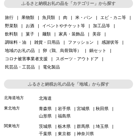
ふるさと納税お礼の品を「カテゴリー」から探す
旅行
果物類
魚貝類
肉
米・パン
エビ・カニ等
野菜類
お酒
イベントやチケット等
加工品等
飲料類
菓子
麺類
家具・装飾品
美容
調味料・油
雑貨・日用品
ファッション
感謝状等
地域のお礼の品
卵（鶏、烏骨鶏等）
鍋セット
コロナ被害事業者支援
スポーツ・アウトドア
民芸品・工芸品
電化製品
ふるさと納税お礼の品を「地域」から探す
北海道地方
北海道
東北地方
青森県
岩手県
宮城県
秋田県
山形県
福島県
関東地方
茨城県
栃木県
群馬県
埼玉県
千葉県
東京都
神奈川県