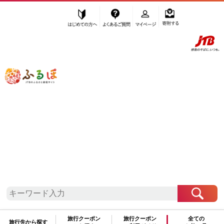
はじめての方へ
よくあるご質問
マイページ
寄附する
ふるぽ JTBのふるさと納税サイト
「ふるさと納税」TOP
新潟県 お礼の品から探す
肉
その他肉・加工品
揚げ物
”揚げ物”
新潟県
のお礼の品一覧
さらに検索条件を絞り込む
揚げ物
旅行クーポン
旅行クーポン
全ての
旅行先から探す