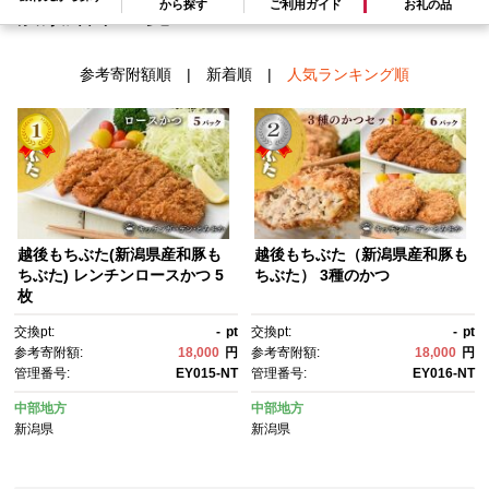
から探す
ご利用ガイド
お礼の品
検索結果一覧
1～2件 / 全2件
参考寄附額順
|
新着順
|
人気ランキング順
越後もちぶた(新潟県産和豚も
越後もちぶた（新潟県産和豚も
ちぶた) レンチンロースかつ 5
ちぶた） 3種のかつ
枚
交換pt:
-
pt
交換pt:
-
pt
参考寄附額:
18,000
円
参考寄附額:
18,000
円
管理番号:
EY015-NT
管理番号:
EY016-NT
中部地方
中部地方
新潟県
新潟県