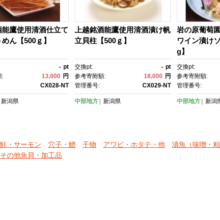
酒能鷹使用清酒仕立て
上越銘酒能鷹使用清酒漬け帆
岩の原葡萄
めん【500ｇ】
立貝柱【500ｇ】
ワイン漬けソ
g】
-
pt
交換pt:
-
pt
交換pt:
:
13,000
円
参考寄附額:
18,000
円
参考寄附額:
CX028-NT
管理番号:
CX029-NT
管理番号:
新潟県
中部地方
新潟県
中部地方
新潟
鮭・サーモン
穴子・鱧
干物
アワビ・ホタテ・他
漬魚（味噌・粕
その他魚貝・加工品