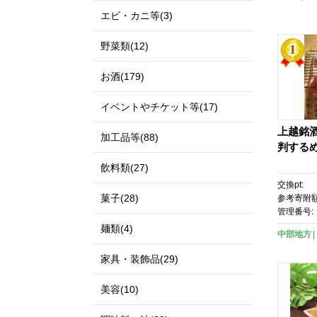
エビ・カニ等(3)
野菜類(12)
お酒(179)
イベントやチケット等(17)
上越銘
加工品等(88)
判するめ
飲料類(27)
交換pt:
菓子(28)
参考寄附額
管理番号:
麺類(4)
中部地方
家具・装飾品(29)
美容(10)