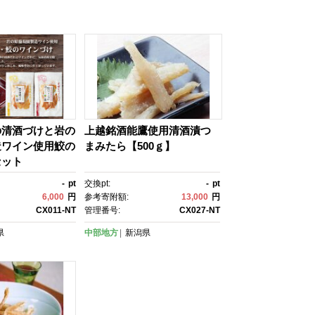
の清酒づけと岩の
上越銘酒能鷹使用清酒漬つ
造ワイン使用鮫の
まみたら【500ｇ】
セット
-
pt
交換pt:
-
pt
6,000
円
参考寄附額:
13,000
円
CX011-NT
管理番号:
CX027-NT
県
中部地方
新潟県