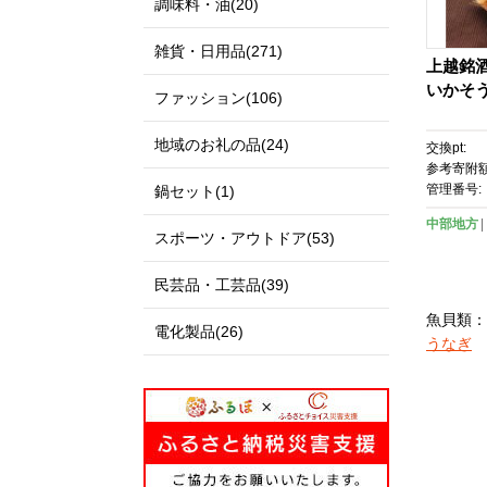
調味料・油(20)
雑貨・日用品(271)
上越銘
いかそう
ファッション(106)
地域のお礼の品(24)
交換pt:
参考寄附額
管理番号:
鍋セット(1)
中部地方
スポーツ・アウトドア(53)
民芸品・工芸品(39)
魚貝類：
電化製品(26)
うなぎ