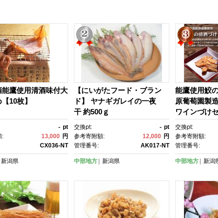
酒能鷹使用清酒味付大
【にいがたフード・ブラン
能鷹使用鮫
【10枚】
ド】 ヤナギガレイの一夜
原葡萄園製
干 約500ｇ
ワインづけ
-
pt
交換pt:
-
pt
交換pt:
:
13,000
円
参考寄附額:
12,000
円
参考寄附額:
CX036-NT
管理番号:
AK017-NT
管理番号:
新潟県
中部地方
新潟県
中部地方
新潟