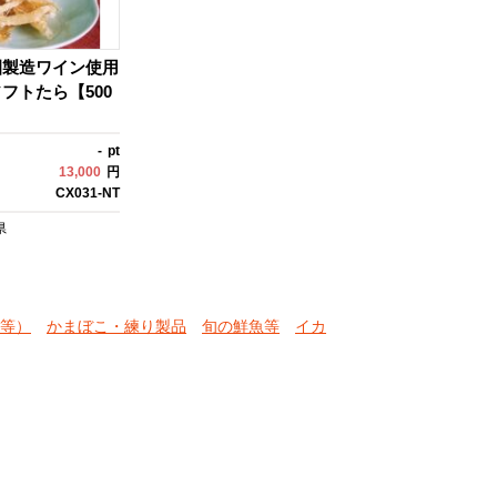
園製造ワイン使用
フトたら【500
-
pt
13,000
円
CX031-NT
県
等）
かまぼこ・練り製品
旬の鮮魚等
イカ