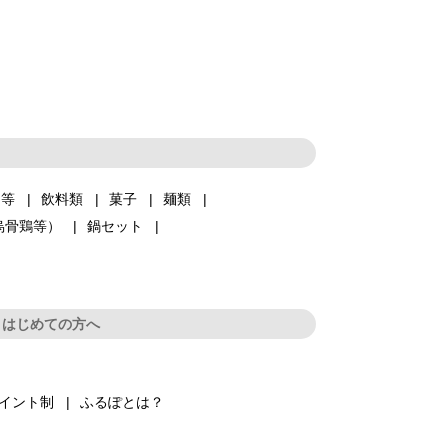
品等
飲料類
菓子
麺類
烏骨鶏等）
鍋セット
はじめての方へ
イント制
ふるぽとは？