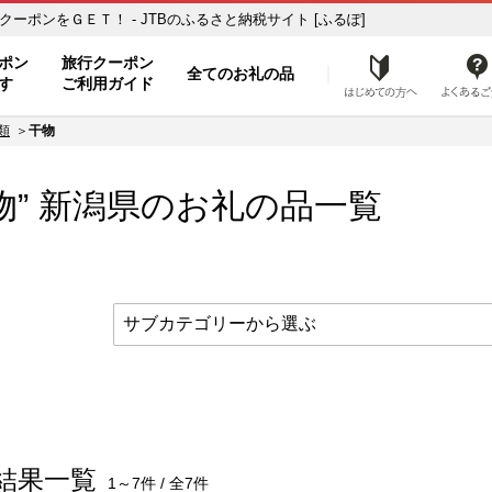
納税の返礼品で旅行クーポンをＧＥＴ！ - JTBのふるさと納税サイト [ふるぽ]
ト
ポン
旅行クーポン
全てのお礼の品
はじめ
す
ご利用ガイド
類
干物
物”
新潟県
のお礼の品一覧
結果一覧
1～7件 / 全7件