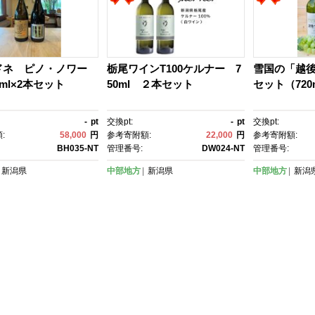
ドネ ピノ・ノワー
栃尾ワインT100ケルナー 7
雪国の「越
0ml×2本セット
50ml ２本セット
セット（720
-
pt
交換pt:
-
pt
交換pt:
:
58,000
円
参考寄附額:
22,000
円
参考寄附額:
BH035-NT
管理番号:
DW024-NT
管理番号:
新潟県
中部地方
新潟県
中部地方
新潟