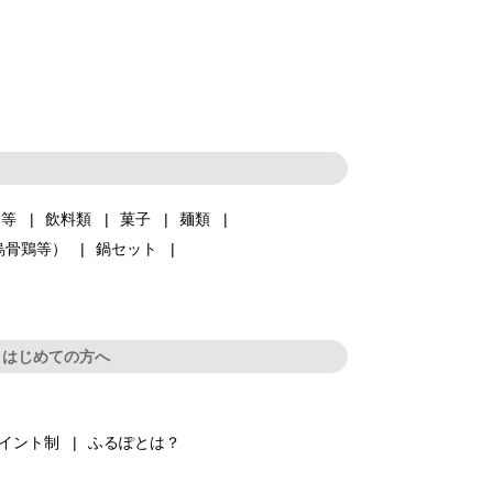
品等
飲料類
菓子
麺類
烏骨鶏等）
鍋セット
はじめての方へ
イント制
ふるぽとは？