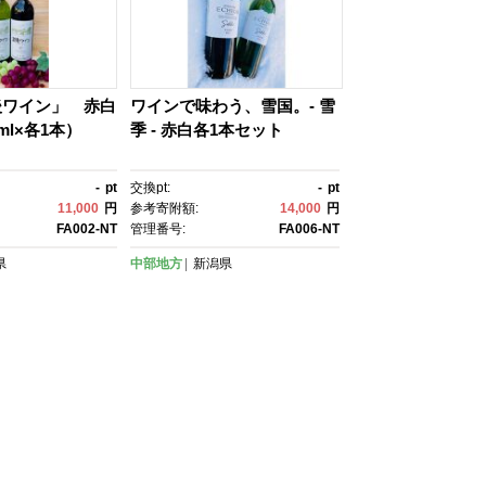
後ワイン」 赤白
ワインで味わう、雪国。- 雪
ml×各1本）
季 - 赤白各1本セット
-
pt
交換pt:
-
pt
11,000
円
参考寄附額:
14,000
円
FA002-NT
管理番号:
FA006-NT
県
中部地方
新潟県