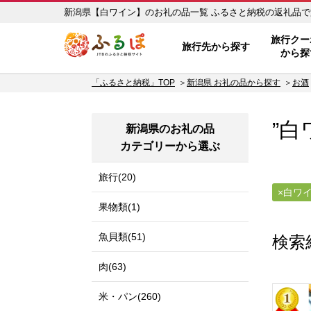
新潟県【白ワイン】のお礼の品一覧 
ふるぽ JTBのふるさと納税サイ
旅行クー
旅行先から探す
から探
「ふるさと納税」TOP
新潟県 お礼の品から探す
お酒
”白
新潟県のお礼の品
カテゴリーから選ぶ
旅行(20)
白ワ
果物類(1)
魚貝類(51)
検索
肉(63)
米・パン(260)