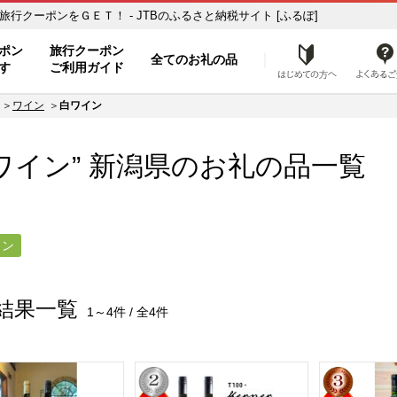
ふるさと納税の返礼品で旅行クーポンをＧＥＴ！ - JTBのふるさと納税サイト [ふるぽ]
ト
ポン
旅行クーポン
全てのお礼の品
はじめ
す
ご利用ガイド
ワイン
白ワイン
ワイン”
新潟県
のお礼の品一覧
イン
結果一覧
1～4件 / 全4件