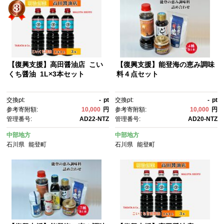
【復興支援】高田醤油店 こい
【復興支援】能登海の恵み調味
くち醤油 1L×3本セット
料４点セット
交換pt:
-
pt
交換pt:
-
pt
参考寄附額:
10,000
円
参考寄附額:
10,000
円
管理番号:
AD22-NTZ
管理番号:
AD20-NTZ
中部地方
中部地方
石川県
能登町
石川県
能登町