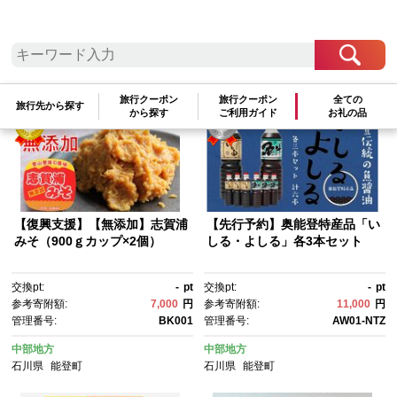
検索結果一覧
1～11件 / 全11件
参考寄附額順
|
新着順
|
人気ランキング順
旅行クーポン
旅行クーポン
全ての
旅行先から探す
から探す
ご利用ガイド
お礼の品
【復興支援】【無添加】志賀浦
【先行予約】奥能登特産品「い
みそ（900ｇカップ×2個）
しる・よしる」各3本セット
交換pt:
-
pt
交換pt:
-
pt
参考寄附額:
7,000
円
参考寄附額:
11,000
円
管理番号:
BK001
管理番号:
AW01-NTZ
中部地方
中部地方
石川県
能登町
石川県
能登町