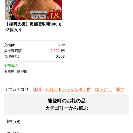
【復興支援】奥能登味噌900ｇ
×2個入り
交換pt:
-
pt
参考寄附額:
9,000
円
管理番号:
X008
中部地方
石川県
能登町
サブカテゴリ：
味噌
たれ・ドレッシング・酢
塩・だし
醤油
能登町のお礼の品
カテゴリーから選ぶ
旅行(9)