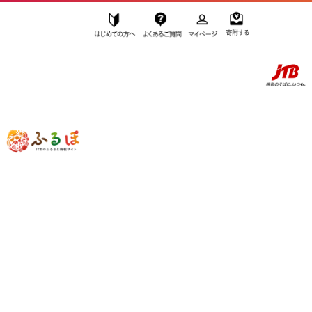
はじめての方へ
よくあるご質問
マイページ
寄附する
ふるぽ JTBのふるさと納税サイト
「ふるさと納税」TOP
能登町 お礼の品から探す
調味料・油
”調味料・油” 石川県
能登町
のお礼の品
一覧
さらに検索条件を絞り込む
調味料・油