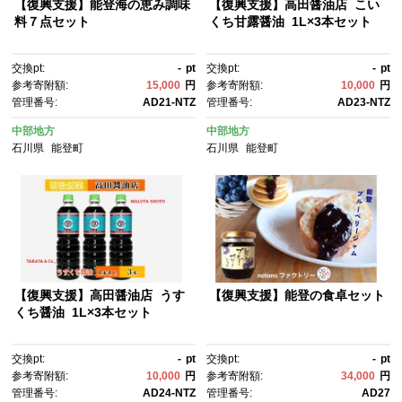
【復興支援】能登海の恵み調味
【復興支援】高田醤油店 こい
料７点セット
くち甘露醤油 1L×3本セット
交換pt:
-
pt
交換pt:
-
pt
参考寄附額:
15,000
円
参考寄附額:
10,000
円
管理番号:
AD21-NTZ
管理番号:
AD23-NTZ
中部地方
中部地方
石川県
能登町
石川県
能登町
【復興支援】高田醤油店 うす
【復興支援】能登の食卓セット
くち醤油 1L×3本セット
交換pt:
-
pt
交換pt:
-
pt
参考寄附額:
10,000
円
参考寄附額:
34,000
円
管理番号:
AD24-NTZ
管理番号:
AD27