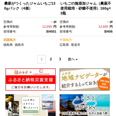
農家がつくったジャムいちご13
いちごの無添加ジャム（農薬不
0gパック（4個）
使用栽培・砂糖不使用）160g×
3瓶
交換pt:
-
pt
交換pt:
-
pt
参考寄附額:
12,000
円
参考寄附額:
12,000
円
管理番号:
BH001
管理番号:
BH06
四国地方
中国地方
徳島県
徳島市
広島県
尾道市
1
2
3
次へ »