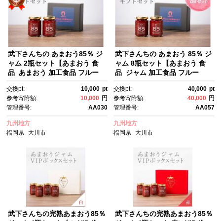
武下さんちの あまおう85％ ジ
武下さんちの あまおう 85％ ジ
ャム 2瓶セット【あまおう 食
ャム 8瓶セット【あまおう 食
品 あまおう 加工食品 フルー
品 ジャム 加工食品 フルー
ツ あまおう 果物 あまおうくだ
ツ ジャム 果物 ジャムくだも
交換pt:
10,000
pt
交換pt:
40,000
pt
もの あまおう 食品 人気 おすす
の ジャム 食品 ジャム 人気 お
参考寄附額:
10,000
円
参考寄附額:
40,000
円
め 送料無料 福岡県 大川市 AA0
すすめ ジャム 送料無料 福岡
管理番号:
AA030
管理番号:
AA057
30】
県 大川市 AA057】
九州地方
九州地方
福岡県
大川市
福岡県
大川市
武下さんちの完熟あまおう85％
武下さんちの完熟あまおう85％