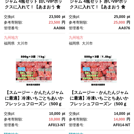
ジャム 4瓶セット 白いVIPボッ
ジャム 4瓶セット 赤いVIPボッ
クスに入れて！【あまおう 食
クスに入れて！【あまおう 食
品 あまおう フルーツ あまお
品 あまおう フルーツ あまお
交換pt:
23,500
pt
交換pt:
25,000
pt
う 果物 苺くだもの いちご 食
う 果物 苺くだもの いちご 食
参考寄附額:
23,500
円
参考寄附額:
25,000
円
品 イチゴ 人気 あまおう ジャ
品 イチゴ 人気 あまおう ジャ
管理番号:
AA066
管理番号:
AA076
ム おすすめ 送料無料 福岡
ム おすすめ 送料無料 福岡
県 大川市 AA066】
県 大川市 AA076】
九州地方
九州地方
福岡県
大川市
福岡県
大川市
【スムージー・かんたんジャム
【スムージー・かんたんジャム
に最適】冷凍いちごとちあいか
に最適】冷凍いちごとちあいか
フレッシュフローズン（500ｇ
フレッシュフローズン（500ｇ
×2袋）
×3袋）
交換pt:
10,000
pt
交換pt:
14,000
pt
参考寄附額:
10,000
円
参考寄附額:
14,000
円
管理番号:
AF013-NT
管理番号:
AF014-NT