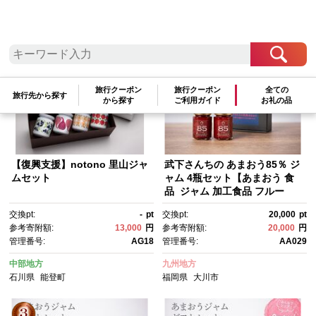
検索結果一覧
1～20件 / 全42件
参考寄附額順
|
新着順
|
人気ランキング順
旅行クーポン
旅行クーポン
全ての
旅行先から探す
から探す
ご利用ガイド
お礼の品
【復興支援】notono 里山ジャ
武下さんちの あまおう85％ ジ
ムセット
ャム 4瓶セット【あまおう 食
品 ジャム 加工食品 フルー
ツ ジャム 果物 ジャムくだも
交換pt:
-
pt
交換pt:
20,000
pt
の ジャム 食品 ジャム 人気 お
参考寄附額:
13,000
円
参考寄附額:
20,000
円
すすめ ジャム 送料無料 福岡
管理番号:
AG18
管理番号:
AA029
県 大川市 AA029】
中部地方
九州地方
石川県
能登町
福岡県
大川市