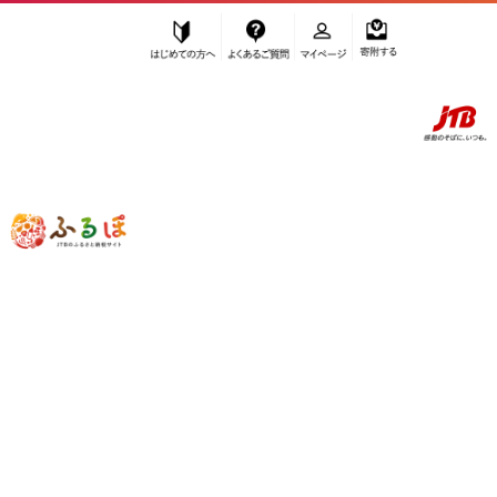
はじめての方へ
よくあるご質問
マイページ
寄附する
ふるぽ JTBのふるさと納税サイト
「ふるさと納税」TOP
お礼の品から探す
加工品等
ジャム
いちご
”いちご” のお礼の品一覧
さらに検索条件を絞り込む
いちご