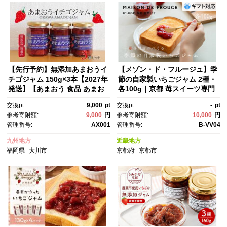
【先行予約】無添加あまおうイ
【メゾン・ド・フルージュ】季
チゴジャム 150g×3本【2027年
節の自家製いちごジャム 2種・
発送】【あまおう 食品 あまお
各100g｜京都 苺スイーツ専門
う フルーツ あまおう 果物 苺く
店 人気セット [ MAISON DE F
交換pt:
9,000
pt
交換pt:
-
pt
だもの いちご 食品 イチゴ 人
ROUGE 苺と砂糖のみで作られ
参考寄附額:
9,000
円
参考寄附額:
10,000
円
気 あまおう ジャム 無添加 おす
たジャム 果肉ごろごろ あまお
管理番号:
AX001
管理番号:
B-VV04
すめ 送料無料 福岡県 大川市 A
う さちのか 紅ほっぺ 贅沢 ご褒
X001】
美 グルメ おすすめ 手作りジャ
九州地方
近畿地方
ム ギフト プレゼント お取り寄
福岡県
大川市
京都府
京都市
せ 通販 送料無料 ]