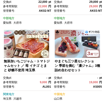
交換pt:
22,000
pt
交換pt:
29,000
pt
参考寄附額:
22,000
円
参考寄附額:
29,000
円
管理番号:
AK02-NT
管理番号:
AK03-NT
中部地方
中部地方
愛知県
大府市
愛知県
大府市
無添加いちごジャム・トマトジ
やまぐち三ツ星セレクショ
ャムセット ／ 苺 イチゴ とま
ン 季節を摘む「濃ジャム」3種
と 砂糖不使用 埼玉県
詰め合わせセット
交換pt:
-
pt
交換pt:
-
pt
参考寄附額:
9,000
円
参考寄附額:
19,000
円
管理番号:
AL001
管理番号:
AS005
関東地方
中国地方
埼玉県
川越市
山口県