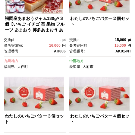
福岡産あまおうジャム180g×３
わたしのいちごバター２個セッ
個【いちご イチゴ 苺 果物 フル
ト
ーツ あまおう 博多あまおう あ
まおうジャム ジャム 福岡
交換pt:
-
pt
交換pt:
15,000
pt
産 デザート パフェ ヨーグル
参考寄附額:
16,000
円
参考寄附額:
15,000
円
ト ソース ババロア ムース 食パ
管理番号:
AH006
管理番号:
AK01-NT
ン かき氷 シャーベット 人気 お
すすめ 福岡県 大任町 ふるさと
九州地方
中部地方
納税 送料無料 AH006】
福岡県
大任町
愛知県
大府市
わたしのいちごバター３個セッ
わたしのいちごバター４個セッ
ト
ト