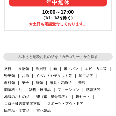
年中無休
10:00～17:00
（1/1～1/3を除く）
★土日も電話受付しております。
ふるさと納税お礼の品を「カテゴリー」から探す
旅行
果物類
魚貝類
肉
米・パン
エビ・カニ等
野菜類
お酒
イベントやチケット等
加工品等
飲料類
菓子
麺類
家具・装飾品
美容
調味料・油
雑貨・日用品
ファッション
感謝状等
地域のお礼の品
卵（鶏、烏骨鶏等）
鍋セット
コロナ被害事業者支援
スポーツ・アウトドア
民芸品・工芸品
電化製品