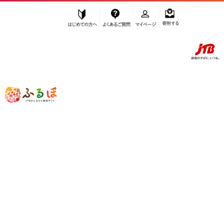
はじめての方へ
よくあるご質問
マイページ
寄附する
ふるぽ JTBのふるさと納税サイト
「ふるさと納税」TOP
大町市 お礼の品から探す
雑貨・日用品
タオル・寝具
”タオル・寝具” 長野県
大町市
のお礼の
品一覧
さらに検索条件を絞り込む
タオル・寝具