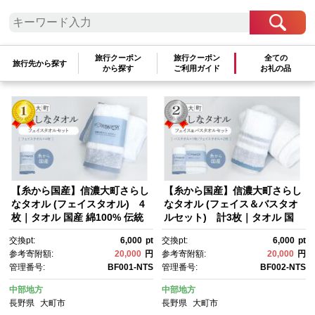
検索結果一覧
1～3件 / 全3件
旅行クーポン
旅行クーポン
全ての
旅行先から探す
から探す
ご利用ガイド
お礼の品
参考寄附額順
|
新着順
|
人気ランキング順
【糸から国産】信濃大町さらし
【糸から国産】信濃大町さらし
なタオル (フェイスタオル) 4
なタオル (フェイス＆バスタオ
枚｜タオル 国産 綿100% 伝統
ルセット) 計3枚｜タオル 国
工芸 老舗工場 高品質 吸水性 人
産 綿100% 伝統工芸 老舗工
交換pt:
6,000
pt
交換pt:
6,000
pt
気 おすすめ フェイスケア 肌触
場 高品質 吸水性 人気 おすす
参考寄附額:
20,000
円
参考寄附額:
20,000
円
り 柔らかい ギフト プレゼン
め フェイスケア 肌触り 柔らか
管理番号:
BF001-NTS
管理番号:
BF002-NTS
ト 日用品 洗濯 速乾 敏感肌 赤
い ギフト プレゼント 日用品 洗
ちゃん 送料無料 長野県 大町
濯 速乾 敏感肌 赤ちゃん 送料無
中部地方
中部地方
市 ふるさと納税
料 長野県 大町市 ふるさと納税
長野県
大町市
長野県
大町市