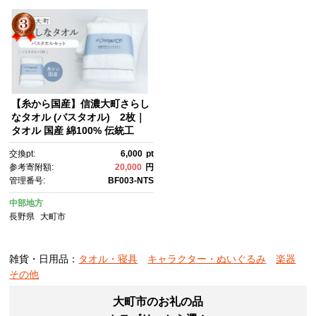
【糸から国産】信濃大町さらし
なタオル (バスタオル) 2枚｜
タオル 国産 綿100% 伝統工
芸 老舗工場 高品質 吸水性 人
交換pt:
6,000
pt
気 おすすめ フェイスケア 肌触
参考寄附額:
20,000
円
り 柔らかい ギフト プレゼン
管理番号:
BF003-NTS
ト 日用品 洗濯 速乾 敏感肌 赤
ちゃん 送料無料 長野県 大町
中部地方
市 ふるさと納税
長野県
大町市
雑貨・日用品：
タオル・寝具
キャラクター・ぬいぐるみ
楽器
その他
大町市のお礼の品