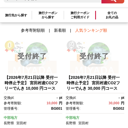
検索結果一覧
旅行クーポン
旅行クーポン
全ての
1～8件 / 全8件
旅行先から探す
から探す
ご利用ガイド
お礼の品
参考寄附額順
|
新着順
|
人気ランキング順
受付終了
受付終了
【2026年7月21日以降 受付一
【2026年7月21日以降 受付一
時停止予定】 宮田村産CO2フ
時停止予定】 宮田村産CO2フ
リーでんき 10,000 円コース
リーでんき 30,000 円コース
（注：お申込み前に申込条件を
（注：お申込み前に申込条件を
交換pt:
-
pt
交換pt:
-
pt
必ずご確認ください）
必ずご確認ください）
参考寄附額:
10,000
円
参考寄附額:
30,000
円
管理番号:
BG001
管理番号:
BG002
中部地方
中部地方
長野県
宮田村
長野県
宮田村