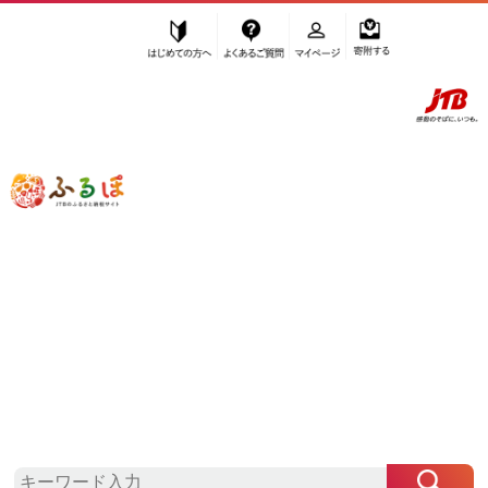
はじめての方へ
よくあるご質問
マイページ
寄附する
ふるぽ JTBのふるさと納税サイト
「ふるさと納税」TOP
宮田村 お礼の品から探す
雑貨・日用品
電気・電力
地域電力
”地域電力” 長野県
宮田村
のお礼の品一
覧
さらに検索条件を絞り込む
地域電力