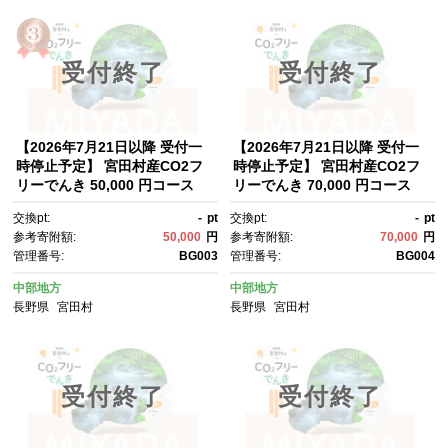
受付終了
受付終了
【2026年7月21日以降 受付一
【2026年7月21日以降 受付一
時停止予定】 宮田村産CO2フ
時停止予定】 宮田村産CO2フ
リーでんき 50,000 円コース
リーでんき 70,000 円コース
（注：お申込み前に申込条件を
（注：お申込み前に申込条件を
交換pt:
-
pt
交換pt:
-
pt
必ずご確認ください）
必ずご確認ください）
参考寄附額:
50,000
円
参考寄附額:
70,000
円
管理番号:
BG003
管理番号:
BG004
中部地方
中部地方
長野県
宮田村
長野県
宮田村
受付終了
受付終了