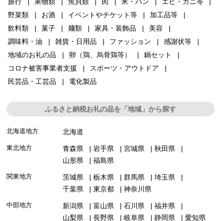
旅行
果物類
魚貝類
肉
米・パン
エビ・カニ等
野菜類
お酒
イベントやチケット等
加工品等
飲料類
菓子
麺類
家具・装飾品
美容
調味料・油
雑貨・日用品
ファッション
感謝状等
地域のお礼の品
卵（鶏、烏骨鶏等）
鍋セット
コロナ被害事業者支援
スポーツ・アウトドア
民芸品・工芸品
電化製品
ふるさと納税お礼の品を「地域」から探す
北海道地方
北海道
東北地方
青森県
岩手県
宮城県
秋田県
山形県
福島県
関東地方
茨城県
栃木県
群馬県
埼玉県
千葉県
東京都
神奈川県
中部地方
新潟県
富山県
石川県
福井県
山梨県
長野県
岐阜県
静岡県
愛知県