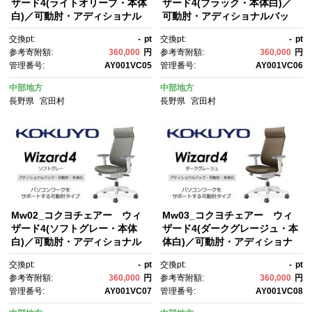
ザード4(ライトオリーブ・本体
ザード4(ブラック・本体白)／
白)／可動肘・アディショナル
可動肘・アディショナルバッ
バック・フローリング用（Vキ
ク・カーペット用（Wキャスタ
交換pt:
-
pt
交換pt:
-
pt
ャスター）／在宅ワーク・テレ
ー）／在宅ワーク・テレワーク
参考寄附額:
360,000
円
参考寄附額:
360,000
円
ワークにお勧めの椅子
にお勧めの椅子
管理番号:
AY001VC05
管理番号:
AY001VC06
中部地方
中部地方
長野県
宮田村
長野県
宮田村
Mw02_コクヨチェアー ウィ
Mw03_コクヨチェアー ウィ
ザード4(ソフトグレー・本体
ザード4(ダークグレージュ・本
白)／可動肘・アディショナル
体白)／可動肘・アディショナ
バック・カーペット用（Wキャ
ルバック・カーペット用（Wキ
交換pt:
-
pt
交換pt:
-
pt
スター）／在宅ワーク・テレワ
ャスター）／在宅ワーク・テレ
参考寄附額:
360,000
円
参考寄附額:
360,000
円
ークにお勧めの椅子
ワークにお勧めの椅子
管理番号:
AY001VC07
管理番号:
AY001VC08