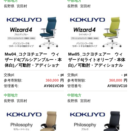
中部地方
中部地方
長野県
宮田村
長野県
宮田村
Mw04_コクヨチェアー ウィ
Mw05_コクヨチェアー ウィ
ザード4(プルシアンブルー・本
ザード4(ライトオリーブ・本体
体白)／可動肘・アディショナ
白)／可動肘・アディショナル
ルバック・カーペット用（Wキ
バック・カーペット用（Wキャ
交換pt:
-
pt
交換pt:
-
pt
ャスター）／在宅ワーク・テレ
スター）／在宅ワーク・テレワ
参考寄附額:
360,000
円
参考寄附額:
360,000
円
ワークにお勧めの椅子
ークにお勧めの椅子
管理番号:
AY001VC09
管理番号:
AY001VC10
中部地方
中部地方
長野県
宮田村
長野県
宮田村