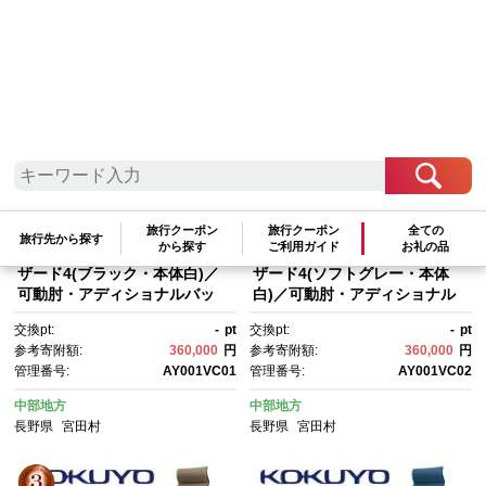
検索結果一覧
1～20件 / 全252件
参考寄附額順
|
新着順
|
人気ランキング順
旅行クーポン
旅行クーポン
全ての
旅行先から探す
から探す
ご利用ガイド
お礼の品
Mw01_コクヨチェアー ウィ
Mw02_コクヨチェアー ウィ
ザード4(ブラック・本体白)／
ザード4(ソフトグレー・本体
可動肘・アディショナルバッ
白)／可動肘・アディショナル
ク・フローリング用（Vキャス
バック・フローリング用（Vキ
交換pt:
-
pt
交換pt:
-
pt
ター）／在宅ワーク・テレワー
ャスター）／在宅ワーク・テレ
参考寄附額:
360,000
円
参考寄附額:
360,000
円
クにお勧めの椅子
ワークにお勧めの椅子
管理番号:
AY001VC01
管理番号:
AY001VC02
中部地方
中部地方
長野県
宮田村
長野県
宮田村