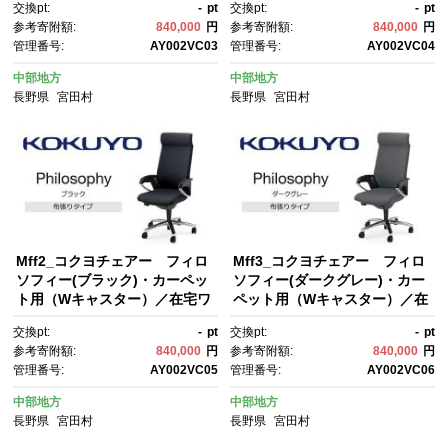
交換pt:
-
pt
交換pt:
-
pt
めの椅子
クにお勧めの椅子
参考寄附額:
840,000
円
参考寄附額:
840,000
円
管理番号:
AY002VC03
管理番号:
AY002VC04
中部地方
中部地方
長野県
宮田村
長野県
宮田村
Mff2_コクヨチェアー フィロ
Mff3_コクヨチェアー フィロ
ソフィー(ブラック)・カーペッ
ソフィー(ダークグレー)・カー
ト用（Wキャスター）／在宅ワ
ペット用（Wキャスター）／在
ーク・テレワークにお勧めの椅
宅ワーク・テレワークにお勧め
交換pt:
-
pt
交換pt:
-
pt
子
の椅子
参考寄附額:
840,000
円
参考寄附額:
840,000
円
管理番号:
AY002VC05
管理番号:
AY002VC06
中部地方
中部地方
長野県
宮田村
長野県
宮田村