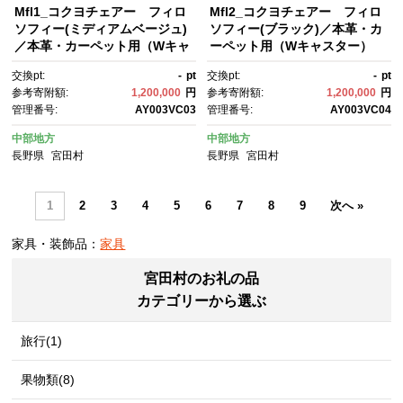
Mfl1_コクヨチェアー フィロ
Mfl2_コクヨチェアー フィロ
ソフィー(ミディアムベージュ)
ソフィー(ブラック)／本革・カ
／本革・カーペット用（Wキャ
ーペット用（Wキャスター）
スター） ／在宅ワーク・テレ
／在宅ワーク・テレワークにお
交換pt:
-
pt
交換pt:
-
pt
ワークにお勧めの椅子
勧めの椅子
参考寄附額:
1,200,000
円
参考寄附額:
1,200,000
円
管理番号:
AY003VC03
管理番号:
AY003VC04
中部地方
中部地方
長野県
宮田村
長野県
宮田村
1
2
3
4
5
6
7
8
9
次へ »
家具・装飾品：
家具
宮田村のお礼の品
カテゴリーから選ぶ
旅行(1)
果物類(8)