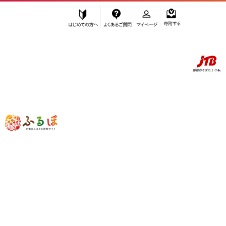
はじめての方へ
よくあるご質問
マイページ
寄附する
ふるぽ JTBのふるさと納税サイト
「ふるさと納税」TOP
宮田村 お礼の品から探す
家具・装飾品
家具
”家具” 長野県
宮田村
のお礼の品一覧
さらに検索条件を絞り込む
家具