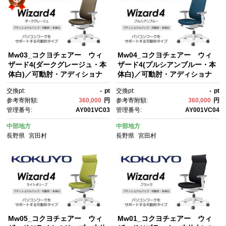
Mw03_コクヨチェアー ウィ
Mw04_コクヨチェアー ウィ
ザード4(ダークグレージュ・本
ザード4(プルシアンブルー・本
体白)／可動肘・アディショナ
体白)／可動肘・アディショナ
ルバック・フローリング用（V
ルバック・フローリング用（V
交換pt:
-
pt
交換pt:
-
pt
キャスター）／在宅ワーク・テ
キャスター）／在宅ワーク・テ
参考寄附額:
360,000
円
参考寄附額:
360,000
円
レワークにお勧めの椅子
レワークにお勧めの椅子
管理番号:
AY001VC03
管理番号:
AY001VC04
中部地方
中部地方
長野県
宮田村
長野県
宮田村
Mw05_コクヨチェアー ウィ
Mw01_コクヨチェアー ウィ