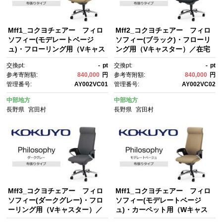
Mff1_コクヨチェアー フィロ
Mff2_コクヨチェアー フィロ
ソフィー(モデレートベージ
ソフィー(ブラック)・フローリ
ュ)・フローリング用（Vキャス
ング用（Vキャスター）／在宅
ター）／在宅ワーク・テレワー
ワーク・テレワークにお勧めの
交換pt:
-
pt
交換pt:
-
pt
クにお勧めの椅子
椅子
参考寄附額:
840,000
円
参考寄附額:
840,000
円
管理番号:
AY002VC01
管理番号:
AY002VC02
中部地方
中部地方
長野県
宮田村
長野県
宮田村
Mff3_コクヨチェアー フィロ
Mff1_コクヨチェアー フィロ
ソフィー(ダークグレー)・フロ
ソフィー(モデレートベージ
ーリング用（Vキャスター）／
ュ)・カーペット用（Wキャス
在宅ワーク・テレワークにお勧
ター）／在宅ワーク・テレワー