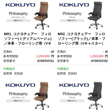
Mfl1_コクヨチェアー フィロ
Mfl2_コクヨチェアー フィロ
ソフィー(ミディアムベージュ)
ソフィー(ブラック)／本革・フ
／本革・フローリング用（Vキ
ローリング用（Vキャスター）
ャスター） ／在宅ワーク・テ
／在宅ワーク・テレワークに
交換pt:
-
pt
交換pt:
-
pt
レワークにお勧めの椅子
お勧めの椅子
参考寄附額:
1,200,000
円
参考寄附額:
1,200,000
円
管理番号:
AY003VC01
管理番号:
AY003VC02
中部地方
中部地方
長野県
宮田村
長野県
宮田村