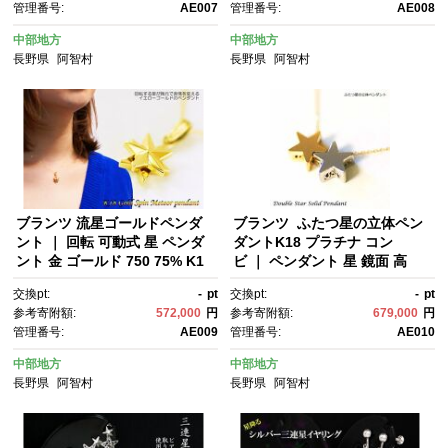
管理番号:
AE007
管理番号:
AE008
0 金 ゴールド プレゼント クリ
飾 高級 貴金属
スマス 誕生日
中部地方
中部地方
長野県
阿智村
長野県
阿智村
ブランツ 流星ゴールドペンダ
ブランツ ふたつ星の立体ペン
ント ｜ 回転 可動式 星 ペンダ
ダントK18 プラチナ コン
ント 金 ゴールド 750 75% K1
ビ ｜ ペンダント 星 鏡面 高
8 18金 メテオ star スター 流
級 貴金属 18金 イエローゴール
交換pt:
-
pt
交換pt:
-
pt
星 銀 首飾り 天体 夜空 スピ
ド プレゼント 記念日 誕生日 ク
参考寄附額:
572,000
円
参考寄附額:
679,000
円
ン プレゼント 送料無料 クリス
リスマス 喜ばれる 五芒星 アク
管理番号:
AE009
管理番号:
AE010
マス 贈答 アクセサリー 装飾 貴
セサリー ネックレス ワンポイ
金属 高級
ント 星空 宙ジュエリー ペンダ
中部地方
中部地方
ント メテオ star スター 首飾
長野県
阿智村
長野県
阿智村
り 天体 夜空