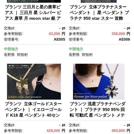
ブランツ 三日月と星の唐草ピ
ブランツ 立体プラチナスター
アス ｜ 三日月 星 シルバー ピ
ペンダント ｜ 星 ペンダント プ
アス 唐草 月 moon star 銀 ア
ラチナ 950 star スター 首飾
ラベスク トライバル 925 貴金
り 天体 夜空 プレゼント 五芒
交換pt:
-
pt
交換pt:
-
pt
属 プレゼント 誕生日 クリスマ
星 クリスマス 贈答 アクセサリ
参考寄附額:
43,000
円
参考寄附額:
358,000
円
ス ラッピング 耳飾り イヤリン
ー 装飾 高級 星空
管理番号:
AE005
管理番号:
AE006
グ
中部地方
中部地方
長野県
阿智村
長野県
阿智村
ブランツ 立体ゴールドスター
ブランツ 流星プラチナペンダ
ペンダント ｜ イエローゴール
ント ｜ プラチナ 950 95% 回
ド K18 星 ペンダント 40セン
転 可動式 星 ペンダント メテ
チ 宇宙 星空 五芒星 立体 スタ
オ star スター 流星 首飾り 天
交換pt:
-
pt
交換pt:
-
pt
ー 鏡面 鏡 鏡面仕上げ ジュエリ
体 夜空 スピン プレゼント クリ
参考寄附額:
429,000
円
参考寄附額:
465,000
円
ー ハイジュエリー 貴金属 75
スマス 贈答 アクセサリー 装