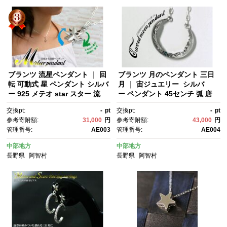
ブランツ 流星ペンダント ｜ 回
ブランツ 月のペンダント 三日
転 可動式 星 ペンダント シルバ
月 ｜ 宙ジュエリー シルバ
ー 925 メテオ star スター 流
ー ペンダント 45センチ 弧 唐
星 銀 首飾り 天体 夜空 スピ
草 鏡面 立体 ロンドンブルート
交換pt:
-
pt
交換pt:
-
pt
ン プレゼント クリスマス 贈
パーズ トパーズ ブルートパー
参考寄附額:
31,000
円
参考寄附額:
43,000
円
答 アクセサリー 装飾
ズ 銀 925 アラベスク トライバ
管理番号:
AE003
管理番号:
AE004
ル プレゼント クリスマス 誕生
日
中部地方
中部地方
長野県
阿智村
長野県
阿智村