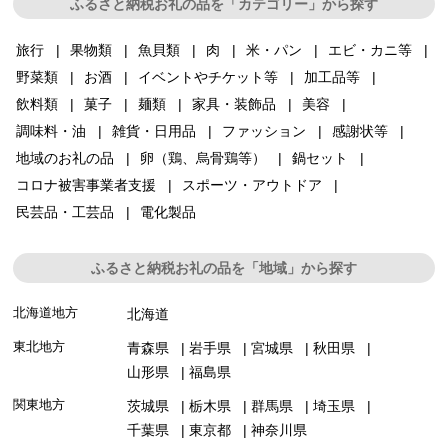
ふるさと納税お礼の品を「カテゴリー」から探す
旅行
果物類
魚貝類
肉
米・パン
エビ・カニ等
野菜類
お酒
イベントやチケット等
加工品等
飲料類
菓子
麺類
家具・装飾品
美容
調味料・油
雑貨・日用品
ファッション
感謝状等
地域のお礼の品
卵（鶏、烏骨鶏等）
鍋セット
コロナ被害事業者支援
スポーツ・アウトドア
民芸品・工芸品
電化製品
ふるさと納税お礼の品を「地域」から探す
北海道地方
北海道
東北地方
青森県
岩手県
宮城県
秋田県
山形県
福島県
関東地方
茨城県
栃木県
群馬県
埼玉県
千葉県
東京都
神奈川県