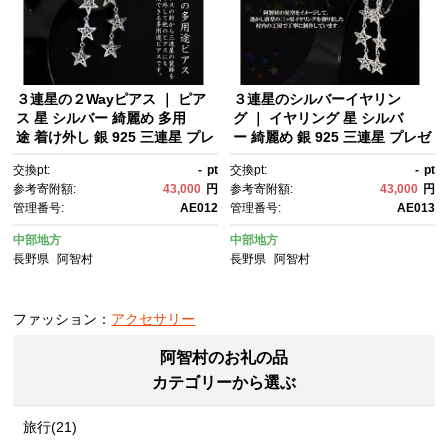
３連星の２Wayピアス ｜ ピア
３連星のシルバーイヤリン
ス 星 シルバー 綺麗め 多用
グ ｜ イヤリング 星 シルバ
途 着け外し 銀 925 三連星 プレ
ー 綺麗め 銀 925 三連星 プレゼ
ゼント ラッピング オリジナ
ント ラッピング オリジナル 星
交換pt:
-
pt
交換pt:
-
pt
ル 星空 宇宙 星座 クリスマ
空 宇宙 星座 クリスマス 贈
参考寄附額:
43,000
円
参考寄附額:
43,000
円
ス 贈答 アクセサリー 装飾
答 アクセサリー 装飾
管理番号:
AE012
管理番号:
AE013
中部地方
中部地方
長野県
阿智村
長野県
阿智村
ファッション：
アクセサリー
阿智村のお礼の品
カテゴリーから選ぶ
旅行(21)