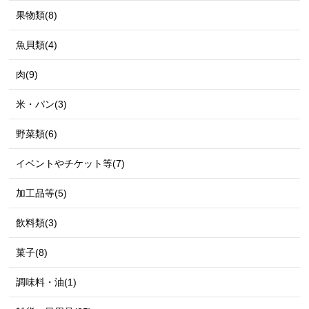
果物類(8)
魚貝類(4)
肉(9)
米・パン(3)
野菜類(6)
イベントやチケット等(7)
加工品等(5)
飲料類(3)
菓子(8)
調味料・油(1)