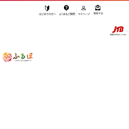
はじめての方へ
よくあるご質問
マイページ
寄附する
ふるぽ JTBのふるさと納税サイト
「ふるさと納税」TOP
阿智村 お礼の品から探す
ファッション
アクセサリー
”アクセサリー” 長野県
阿智村
のお礼の
品一覧
さらに検索条件を絞り込む
アクセサリー