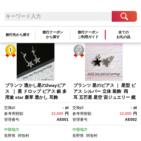
検索結果一覧
1～12件 / 全12件
旅行クーポン
旅行クーポン
全ての
参考寄附額順
|
新着順
|
人気ランキング順
旅行先から探す
から探す
ご利用ガイド
お礼の品
ブランツ 透かし星の2wayピア
ブランツ 星のピアス ｜ 星型 ピ
ス ｜ 星 ドロップ ピアス 銀 多
アス シルバー 立体 装飾 両
用途 star 唐草 透かし 耳飾
耳 五芒星 星空 宙ジュエリー 鏡
り 宇宙 星空 誕生日 クリスマ
面 星 star スター 流星 シルバ
交換pt:
-
pt
交換pt:
-
pt
ス 950 2way シルバー プレゼ
ー 銀 耳飾り 天体 夜空
参考寄附額:
22,000
円
参考寄附額:
22,000
円
ントラッピング
管理番号:
AE001
管理番号:
AE002
中部地方
中部地方
長野県
阿智村
長野県
阿智村