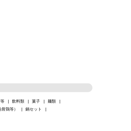
品等
飲料類
菓子
麺類
烏骨鶏等）
鍋セット