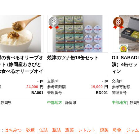
材の食べるオリーブオ
焼津のツナ缶18缶セット
OIL SABA
ト (静岡産わさびと
漬）4缶セッ
の食べるオリーブオイ
ィン
0g）×３瓶、焼津かつ
-
pt
交換pt:
-
pt
交換pt:
ペースト（120g）×
:
24,000
円
参考寄附額:
19,000
円
参考寄附額:
BA001
管理番号:
BD001
管理番号:
静岡県
中部地方
静岡県
中部地方
静岡
：
はちみつ・砂糖
缶詰・瓶詰
惣菜・レトルト
燻製
乾物
ジャム