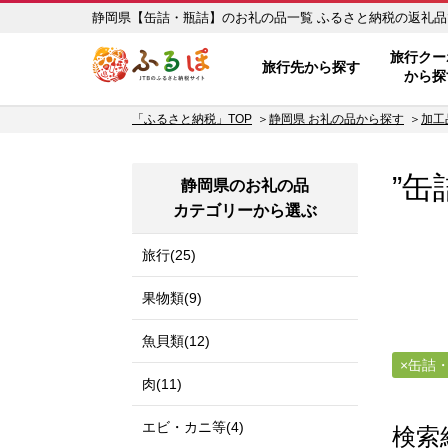
静岡県【缶詰・瓶詰】のお礼の品一
ふるぽ JTBのふるさと納税サイ
旅行クー
旅行先から探す
から探
「ふるさと納税」TOP
静岡県 お礼の品から探す
加工
”缶
静岡県のお礼の品
カテゴリーから選ぶ
旅行(25)
果物類(9)
魚貝類(12)
缶詰
肉(11)
エビ・カニ等(4)
検索