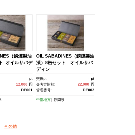
DINES（鯖燻製油
OIL SABADINES（鯖燻製油
ト オイルサバデ
漬）8缶セット オイルサバ
ディン
-
pt
交換pt:
-
pt
12,000
円
参考寄附額:
22,000
円
DE001
管理番号:
DE002
県
中部地方
静岡県
その他