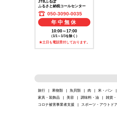
JTBふるぽ
ふるさと納税コールセンター
050-3090-0035
年中無休
10:00～17:00
（1/1～1/3を除く）
★土日も電話受付しております。
旅行
果物類
魚貝類
肉
米・パン
家具・装飾品
美容
調味料・油
雑貨・
コロナ被害事業者支援
スポーツ・アウトド