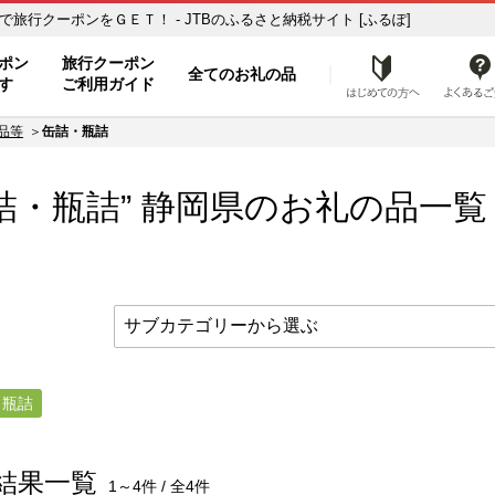
覧 ふるさと納税の返礼品で旅行クーポンをＧＥＴ！ - JTBのふるさと納税サイト [ふるぽ]
ト
ポン
旅行クーポン
全てのお礼の品
はじめ
す
ご利用ガイド
品等
缶詰・瓶詰
詰・瓶詰”
静岡県
のお礼の品一覧
・瓶詰
結果一覧
1～4件 / 全4件