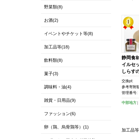
野菜類(8)
お酒(2)
イベントやチケット等(8)
加工品等(18)
静岡食
飲料類(8)
イルセッ
しらす
菓子(3)
ル（12
交換pt:
おの和風
調味料・油(4)
参考寄附額
２瓶)
管理番号:
雑貨・日用品(9)
中部地方
ファッション(6)
卵（鶏、烏骨鶏等）(1)
加工品等