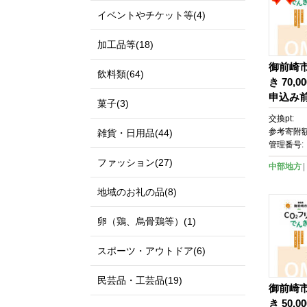
イベントやチケット等(4)
加工品等(18)
御前崎市
飲料類(64)
き 70,
申込み
菓子(3)
確認く
交換pt:
参考寄附額
雑貨・日用品(44)
管理番号:
ファッション(27)
中部地方
地域のお礼の品(8)
卵（鶏、烏骨鶏等）(1)
スポーツ・アウトドア(6)
民芸品・工芸品(19)
御前崎市
き 50,