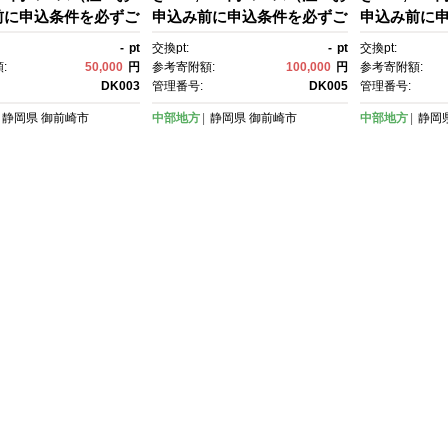
前に申込条件を必ずご
申込み前に申込条件を必ずご
申込み前に
ださい）
確認ください）
確認くださ
-
pt
交換pt:
-
pt
交換pt:
:
50,000
円
参考寄附額:
100,000
円
参考寄附額:
DK003
管理番号:
DK005
管理番号:
静岡県
御前崎市
中部地方
静岡県
御前崎市
中部地方
静岡