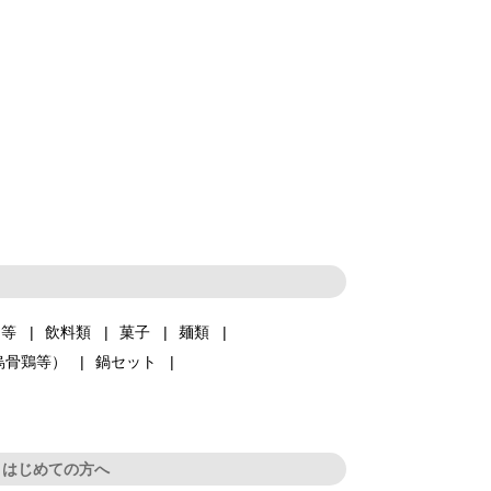
品等
飲料類
菓子
麺類
烏骨鶏等）
鍋セット
はじめての方へ