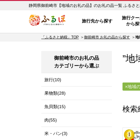
静岡県御前崎市
ふるぽ JTBのふるさと納税サイ
旅行クー
旅行先から探す
から探
「ふるさと納税」TOP
御前崎市 お礼の品から探す
地
”地
御前崎市のお礼の品
カテゴリーから選ぶ
旅行(10)
地域
果物類(28)
魚貝類(15)
検索
肉(55)
米・パン(3)