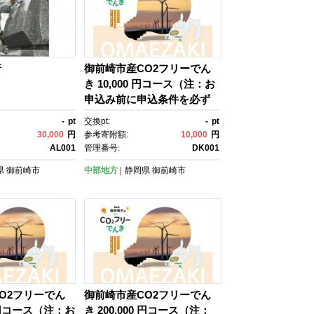
行
御前崎市産CO2フリーでん
き 10,000 円コース（注：お
申込み前に申込条件を必ず
ご確認ください）
-
pt
交換pt:
-
pt
30,000
円
参考寄附額:
10,000
円
AL001
管理番号:
DK001
県
御前崎市
中部地方
静岡県
御前崎市
O2フリーでん
御前崎市産CO2フリーでん
0 円コース（注：お
き 200,000 円コース（注：