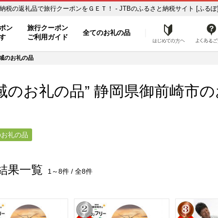
【地域のお礼の品】のお礼の品一覧 ふるさと納税の返礼品で旅行クーポンをＧＥＴ！ - JTBのふるさと納税サイト [ふるぽ
ト
ポン
旅行クーポン
全てのお礼の品
はじめ
す
ご利用ガイド
域のお礼の品
域のお礼の品” 静岡県
御前崎市
の
のお礼の品
結果一覧
1～8件 / 全8件