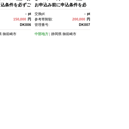
申込条件を必ずご
お申込み前に申込条件を必
い）
ずご確認ください）
-
pt
交換pt:
-
pt
150,000
円
参考寄附額:
200,000
円
DK006
管理番号:
DK007
県
御前崎市
中部地方
静岡県
御前崎市