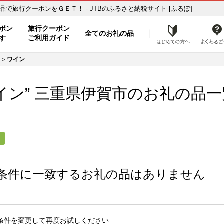
の品一覧 ふるさと納税の返礼品で旅行クーポンをＧＥＴ！ - JTBのふるさと納税サイト [ふるぽ]
ト
ポン
旅行クーポン
全てのお礼の品
はじめ
す
ご利用ガイド
ワイン
イン” 三重県
伊賀市
のお礼の品一
ン
条件に一致するお礼の品はありません
条件を変更して再度お試しください