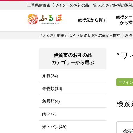
三重県伊賀市【ワイン】のお礼
ふるぽ JTBのふるさと納税サイ
旅行クー
旅行先から探す
から探
「ふるさと納税」TOP
伊賀市 お礼の品から探す
お酒
”ワ
伊賀市のお礼の品
カテゴリーから選ぶ
旅行(24)
ワイ
果物類(13)
魚貝類(4)
検索
肉(277)
米・パン(49)
検索