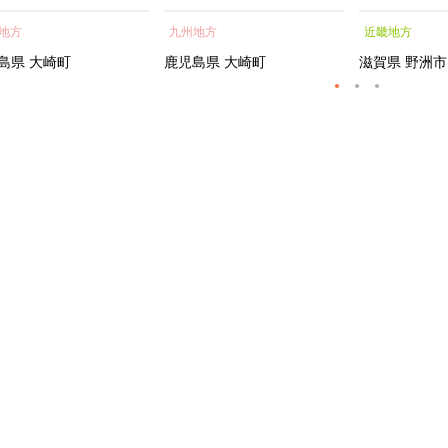
蒲焼 訳あり ギフト 人
貝 海鮮 うな重 蒲焼 訳あ
シャルトリ
地方
九州地方
近畿地方
おすすめ 鹿児島県 大崎
り ギフト 人気 おすす
センス フェ
大隅半島 A703
め 鹿児島県 大崎町 大隅半
ートメント 
島県
大崎町
鹿児島県
大崎町
滋賀県
野洲市
島 A995G 【会員限定のお
トエッセンス
礼の品】【うなぎ蒲焼 国
産 うなぎ unagi 鰻 ウナ
ギ うなぎ蒲焼】