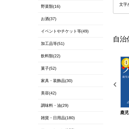
文字
野菜類(16)
お酒(37)
イベントやチケット等(49)
自治
加工品等(51)
飲料類(22)
11
12
菓子(52)
家具・装飾品(30)
美容(42)
調味料・油(29)
鳥取県 北栄町
島根県 出雲市
鹿児
雑貨・日用品(180)