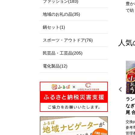
ファッション(183)
私たちのまち北栄町は、鳥
出雲市は、「神話の國出
豊か
取県の中央部に位置する人
雲」として全国に知られる
で紡
地域のお礼の品(35)
口約14,000人の町です。
とともに、出雲大社、荒神
北は日本海に面し、白砂青
谷遺跡、西谷墳墓群などの
鍋セット(1)
松の景色が美しい北条砂丘
歴史・文化遺産と、日本
が広がっており、南は大山
海、宍道湖、斐伊川などの
スポーツ・アウトドア(76)
人気
を望む黒ぼく地帯の丘陵地
豊かな自然に恵まれた地域
があり、豊かな自然に囲ま
です。
民芸品・工芸品(205)
れています。
「元気な出雲、活力のある
この豊かな自然環境を生か
出雲、笑顔の絶えない出
電化製品(12)
し、スイカ、ぶどう、らっ
雲」をモットーに、全国に
きょう、長芋などさまざま
誇れる都市づくり、愛着と
な魅力ある農産物が生み出
誇りが持てる故郷づくりを
されています。
展開しています。
また、漫画「名探偵コナ
出雲市では、出雲市の発展
旅
うなぎ 鹿児島県産 長蒲
【テーラー神谷】 オーダ
ラン
ン」の作者である青山剛昌
を願う郷土出身の方々や、
焼 4尾 合計 660g 以上 国
ー洋服御誂え券
なぎ
氏の出身地であり、駅構内
出雲市に心を寄せていただ
産 うなぎ 鰻 ウナギ 蒲焼
尾 合
に「名探偵コナン」の装飾
く全国のみなさまから、広
ポ
き 蒲焼 かばやき 魚 魚
なぎ
pt
交換pt:
6,600
pt
交換pt:
-
pt
交換pt
が施されたコナン駅（JR由
く寄附を募っています。
さ
介 魚貝 海鮮 うな重 ひつ
焼 
円
参考寄附額:
22,000
円
参考寄附額:
1,000,000
円
参考
良駅）や青山氏の思い出の
いただいたご寄附は「日本
と
まぶし 蒲焼 訳あり ギフ
貝 
0T
管理番号:
A702-NT
管理番号:
HS001
管理番