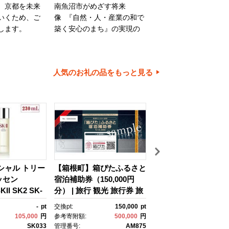
、京都を未来
南魚沼市がめざす将来
旭川市は、旭山動物園
いくため、ご
像 『自然・人・産業の和で
川家具で知られるほか
します。
築く安心のまち』の実現の
内有数の米どころでも
ために大切に使わせていた
ます。旭川市の魅力あ
だきます。
ちづくりのために、ご
とご協力をお願いいた
人気のお礼の品をもっと見る
す。
イシャル トリー
【箱根町】箱ぴたふるさと
【浦安市】JTBふる
ッセン
宿泊補助券（150,000円
行クーポン（30,000
II SK2 SK-
分） | 旅行 観光 旅行券 旅
有効期間3年（Eメー
ケーツー エスケ
行クーポン クーポン 箱根
行）｜旅行 トラベル 
-
pt
交換pt:
150,000
pt
交換pt:
 ピテラ スキ
町ふるさと納税 神奈川県
約 国内旅行 JTB 宿泊
105,000
円
参考寄附額:
500,000
円
参考寄附額:
100,
 ｺｽﾒ フェイ
ふるさと納税 神奈川県 箱
光 体験 旅行券 宿泊券
SK033
管理番号:
AM875
管理番号:
JTB