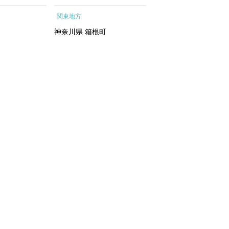
ートメントエッ
根町
行予約 ホテル 旅館 
関東地方
関東地方
イシャルトリ
ット 子供 子連れ カ
トリートメン
ル 家族 人気 おすすめ
神奈川県
箱根町
千葉県
浦安市
 化粧水｜
行クーポン 店頭 オン
ン ネット予約 電話 
間3年