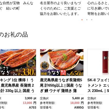
な自然が宝物 みんな
名古屋市のより良いまちづ
心のふるさと
ぐ 結いの町
くりのために、ご支援とご
に引き継いで
協力をお願いいたします。
寄附をお願い
のお礼の品
キング 1位 獲得！ う
鹿児島県産うなぎ長蒲焼5
SK-II フェ
 鹿児島県産 長蒲焼 2
尾 計650g以上 | 国産 うな
トメント エ
計 330g 以上 国産 う
ぎ 鰻 ウナギ 蒲焼き 蒲
ス 230mL｜SK
 鰻 ウナギ 蒲焼き 蒲
焼 かばやき unagi うなぎ
2 SK エス
:
3,900
pt
交換pt:
5,400
pt
交換pt:
かばやき 魚 魚介 魚
蒲焼 土用丑の日 土用の丑
ーツ エスケｰ
寄附額:
13,000
円
参考寄附額:
18,000
円
参考寄附額:
海鮮 うな重 ひつまぶ
の日 丑の日 魚 魚介 魚
ンケア 化粧品
号:
A703
管理番号:
A995G
管理番号: