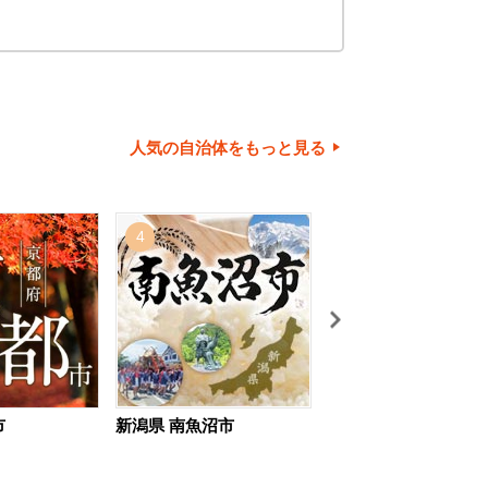
人気の自治体をもっと見る
4
5
市
新潟県 南魚沼市
北海道 旭川市