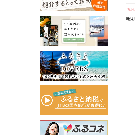
所蔵物や作品が展示された
の心のふるさと出雲応援基
ト 人気 おすすめ 鹿児島
し 
青山剛昌ふるさと館をはじ
金」に積み立て、次年度以
九州地方
中部地方
九州
県 大崎町 大隅半島 鰻 う
気 
め、駅から青山剛昌ふるさ
降に、指定された使途に基
なぎ ウナギ 鰻 人気 ウナ
町 
鹿児島県
大崎町
愛知県
名古屋市
鹿児
と館までの約1.4kmを「コナ
づき、出雲の観光や産業、
ギ うなぎ おすすめ ランキ
ン通り」と名付け、キャラ
福祉、教育、環境など幅広
ング うなぎ おいし
クターのブロンズ像やカラ
い分野の事業に活用させて
い unagi うなぎ 【うなぎ
ーオブジェが点在するなど
いただきます。
蒲焼 国産 うな
「名探偵コナンに会えるま
このふるさと寄附をきっか
ぎ unagi 鰻 ウナギ うなぎ
ち」づくりを進めていま
けに、全国のみなさまとた
蒲焼】
す。
くさんのご縁を結びたいと
町を応援していただけるみ
願っています。ぜひ、この
なさまと一緒に持続可能な
機会に出雲市への温かいご
まちづくりを進めていきま
支援をよろしくお願いいた
す。
します。
みなさまの応援をよろしく
お願いします。