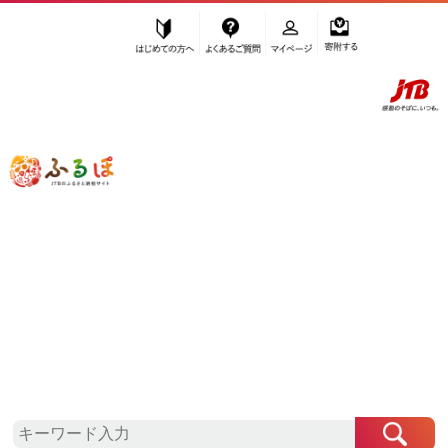
はじめての方へ
よくあるご質問
マイページ
寄附する
ふるぽ JTBのふるさと納税サイト
「ふるさと納税」TOP
草津市 お礼の品から探す
雑貨・日用品
タオル・寝具
”タオル・寝具” 滋賀県
草津市
のお礼の
品一覧
さらに検索条件を絞り込む
タオル・寝具