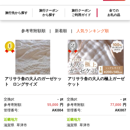
旅行クーポン
旅行クーポン
全ての
検索結果一覧
旅行先から探す
から探す
ご利用ガイド
お礼の品
1～5件 / 全5件
参考寄附額順
|
新着順
|
人気ランキング順
アリサラ舎の大人のガーゼケッ
アリサラ舎の大人の極上ガーゼ
ト ロングサイズ
ケット
交換pt:
-
pt
交換pt:
-
pt
参考寄附額:
55,000
円
参考寄附額:
77,000
円
管理番号:
AK004
管理番号:
AK007
近畿地方
近畿地方
滋賀県
草津市
滋賀県
草津市