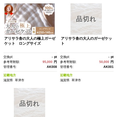
品切れ
アリサラ舎の大人の極上ガーゼ
アリサラ舎の大人のガーゼケッ
ケット ロングサイズ
ト
交換pt:
-
pt
交換pt:
-
pt
参考寄附額:
95,000
円
参考寄附額:
50,000
円
管理番号:
AK008
管理番号:
AK001
近畿地方
近畿地方
滋賀県
草津市
滋賀県
草津市
品切れ