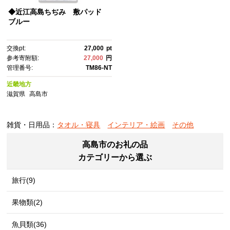
◆近江高島ちぢみ 敷パッド
ブルー
交換pt:
27,000
pt
参考寄附額:
27,000
円
管理番号:
TM86-NT
近畿地方
滋賀県
高島市
雑貨・日用品：
タオル・寝具
インテリア・絵画
その他
高島市のお礼の品
カテゴリーから選ぶ
旅行(9)
果物類(2)
魚貝類(36)