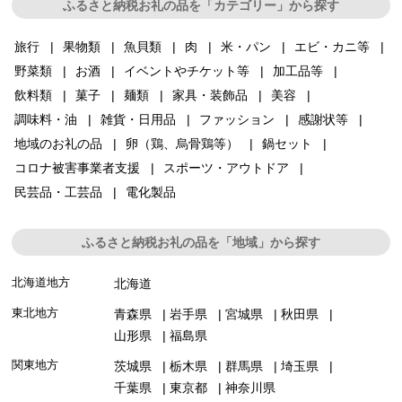
ふるさと納税お礼の品を「カテゴリー」から探す
旅行
果物類
魚貝類
肉
米・パン
エビ・カニ等
野菜類
お酒
イベントやチケット等
加工品等
飲料類
菓子
麺類
家具・装飾品
美容
調味料・油
雑貨・日用品
ファッション
感謝状等
地域のお礼の品
卵（鶏、烏骨鶏等）
鍋セット
コロナ被害事業者支援
スポーツ・アウトドア
民芸品・工芸品
電化製品
ふるさと納税お礼の品を「地域」から探す
北海道地方
北海道
東北地方
青森県
岩手県
宮城県
秋田県
山形県
福島県
関東地方
茨城県
栃木県
群馬県
埼玉県
千葉県
東京都
神奈川県