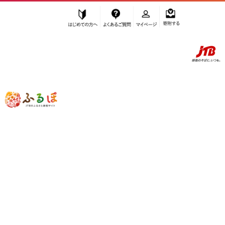
はじめての方へ
よくあるご質問
マイページ
寄附する
ふるぽ JTBのふるさと納税サイト
「ふるさと納税」TOP
高島市 お礼の品から探す
雑貨・日用品
タオル・寝具
”タオル・寝具” 滋賀県
高島市
のお礼の
品一覧
さらに検索条件を絞り込む
タオル・寝具