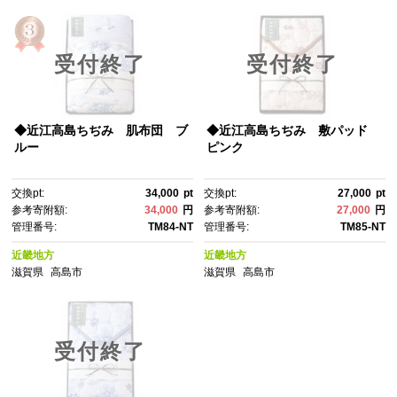
受付終了
受付終了
◆近江高島ちぢみ 肌布団 ブ
◆近江高島ちぢみ 敷パッド
ルー
ピンク
交換pt:
34,000
pt
交換pt:
27,000
pt
参考寄附額:
34,000
円
参考寄附額:
27,000
円
管理番号:
TM84-NT
管理番号:
TM85-NT
近畿地方
近畿地方
滋賀県
高島市
滋賀県
高島市
受付終了