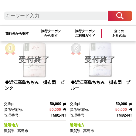
検索結果一覧
1～5件 / 全5件
旅行クーポン
旅行クーポン
全ての
参考寄附額順
|
新着順
|
人気ランキング順
旅行先から探す
から探す
ご利用ガイド
お礼の品
受付終了
受付終了
◆近江高島ちぢみ 掛布団 ピ
◆近江高島ちぢみ 掛布団 ブ
ンク
ルー
交換pt:
50,000
pt
交換pt:
50,000
pt
参考寄附額:
50,000
円
参考寄附額:
50,000
円
管理番号:
TM81-NT
管理番号:
TM82-NT
近畿地方
近畿地方
滋賀県
高島市
滋賀県
高島市