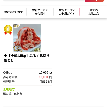
検索結果一覧
1～1件 / 全1件
旅行クーポン
旅行クーポン
全ての
旅行先から探す
から探す
ご利用ガイド
お礼の品
参考寄附額順
|
新着順
|
人気ランキング順
◆【冷蔵1.5kg】みるく豚切り
落とし
交換pt:
10,000
pt
参考寄附額:
10,000
円
管理番号:
TS39-NT
近畿地方
滋賀県
高島市