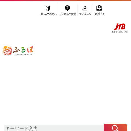
はじめての方へ
よくあるご質問
マイページ
寄附する
ふるぽ JTBのふるさと納税サイト
「ふるさと納税」TOP
高島市 お礼の品から探す
肉
豚肉
炒め物
”炒め物” 滋賀県
高島市
のお礼の品一覧
さらに検索条件を絞り込む
炒め物