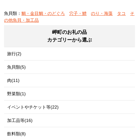
魚貝類：
鯛・金目鯛・のどぐろ
穴子・鱧
のり・海藻
タコ
そ
の他魚貝・加工品
岬町のお礼の品
カテゴリーから選ぶ
旅行(2)
魚貝類(5)
肉(11)
野菜類(1)
イベントやチケット等(22)
加工品等(16)
飲料類(8)