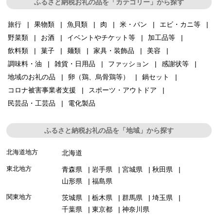
ふるさと納税お礼の品を「カテゴリー」から探す
旅行
果物類
魚貝類
肉
米・パン
エビ・カニ等
野菜類
お酒
イベントやチケット等
加工品等
飲料類
菓子
麺類
家具・装飾品
美容
調味料・油
雑貨・日用品
ファッション
感謝状等
地域のお礼の品
卵（鶏、烏骨鶏等）
鍋セット
コロナ被害事業者支援
スポーツ・アウトドア
民芸品・工芸品
電化製品
ふるさと納税お礼の品を「地域」から探す
北海道地方
北海道
東北地方
青森県
岩手県
宮城県
秋田県
山形県
福島県
関東地方
茨城県
栃木県
群馬県
埼玉県
千葉県
東京都
神奈川県