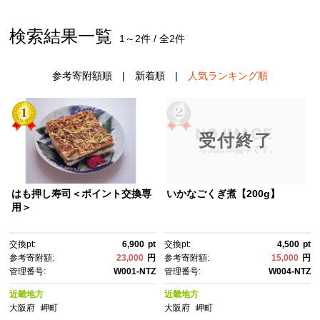
検索結果一覧
1～2件 / 全2件
参考寄附額順
|
新着順
|
人気ランキング順
受付終了
はも押し寿司＜ポイント交換専
いかなごくぎ煮【200g】
用＞
交換pt:
6,900
pt
交換pt:
4,500
pt
参考寄附額:
23,000
円
参考寄附額:
15,000
円
管理番号:
W001-NTZ
管理番号:
W004-NTZ
近畿地方
近畿地方
大阪府
岬町
大阪府
岬町