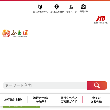
はじめての方へ
よくあるご質問
マイページ
寄附する
ふるぽ JTBのふるさと納税サイト
「ふるさと納税」TOP
岬町 お礼の品から探す
魚貝類
その他魚貝・加工品
”その他魚貝・加工品” 大阪府
岬町
のお
礼の品一覧
さらに検索条件を絞り込む
旅行クーポン
旅行クーポン
全ての
旅行先から探す
から探す
ご利用ガイド
お礼の品
その他魚貝・加工品