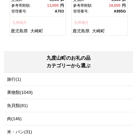
焼 かばやき 魚 魚介 魚貝 海
焼 土用丑の日 土用の丑の
円
参考寄附額:
13,000
円
参考寄附額:
18,000
円
宿
鮮 うな重 ひつまぶし 蒲
日 丑の日 魚 魚介 魚貝 海
7
管理番号:
A703
管理番号:
A995G
チ
焼 訳あり ギフト 人気 おす
鮮 うな重 蒲焼 訳あり ギフ
すめ 鹿児島県 大崎町 大隅
ト 人気 おすすめ 鹿児島
九州地方
九州地方
グ
半島 A703
県 大崎町 大隅半
島 A995G 【会員限定のお
鹿児島県
大崎町
鹿児島県
大崎町
礼の品】【うなぎ蒲焼 国
産 うなぎ unagi 鰻 ウナ
ギ うなぎ蒲焼】
九度山町のお礼の品
カテゴリーから選ぶ
旅行(1)
果物類(1049)
魚貝類(81)
肉(146)
米・パン(31)