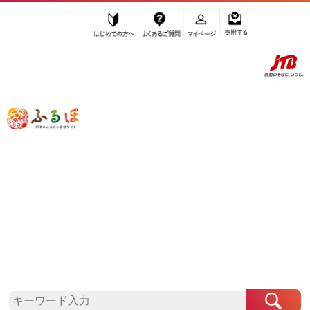
はじめての方へ
よくあるご質問
マイページ
寄附する
ふるぽ JTBのふるさと納税サイト
「ふるさと納税」TOP
九度山町 お礼の品から探す
加工品等
チーズ・バター
”チーズ・バター” 和歌山県
九度山町
の
お礼の品一覧
さらに検索条件を絞り込む
チーズ・バター