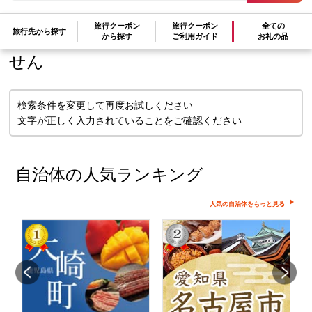
旅行クーポン
旅行クーポン
全ての
検索条件に一致するお礼の品はありま
旅行先から探す
から探す
ご利用ガイド
お礼の品
せん
検索条件を変更して再度お試しください
文字が正しく入力されていることをご確認ください
自治体の人気ランキング
人気の自治体をもっと見る