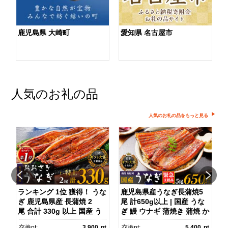
鹿児島県 大崎町
愛知県 名古屋市
人気のお礼の品
人気のお礼の品をもっと見る
】
ランキング 1位 獲得！ うな
鹿児島県産うなぎ長蒲焼5
ぎ 鹿児島県産 長蒲焼 2
尾 計650g以上 | 国産 うな
尾 合計 330g 以上 国産 う
ぎ 鰻 ウナギ 蒲焼き 蒲焼 か
)
なぎ 鰻 ウナギ 蒲焼き 蒲
ばやき unagi うなぎ蒲
pt
交換pt:
3,900
pt
交換pt:
5,400
pt