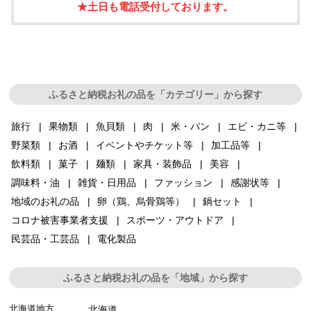
★土日も電話受付しております。
ふるさと納税お礼の品を「カテゴリー」から探す
旅行
果物類
魚貝類
肉
米・パン
エビ・カニ等
野菜類
お酒
イベントやチケット等
加工品等
飲料類
菓子
麺類
家具・装飾品
美容
調味料・油
雑貨・日用品
ファッション
感謝状等
地域のお礼の品
卵（鶏、烏骨鶏等）
鍋セット
コロナ被害事業者支援
スポーツ・アウトドア
民芸品・工芸品
電化製品
ふるさと納税お礼の品を「地域」から探す
北海道地方
北海道