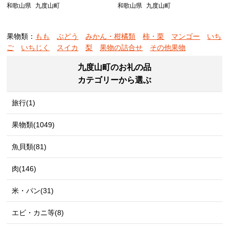
和歌山県
九度山町
和歌山県
九度山町
果物類：
もも
ぶどう
みかん・柑橘類
柿・栗
マンゴー
いち
ご
いちじく
スイカ
梨
果物の詰合せ
その他果物
九度山町のお礼の品
カテゴリーから選ぶ
旅行(1)
果物類(1049)
魚貝類(81)
肉(146)
米・パン(31)
エビ・カニ等(8)