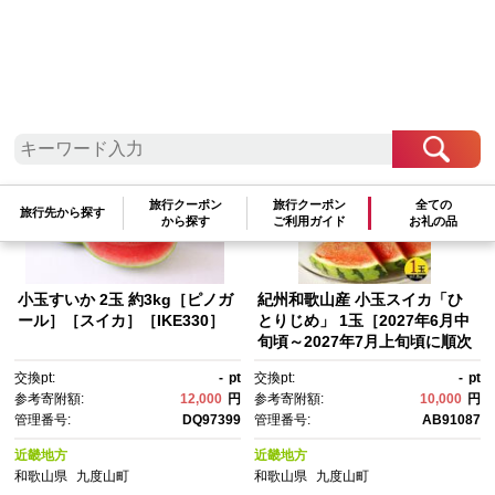
検索結果一覧
1～16件 / 全16件
参考寄附額順
|
新着順
|
人気ランキング順
旅行クーポン
旅行クーポン
全ての
旅行先から探す
から探す
ご利用ガイド
お礼の品
小玉すいか 2玉 約3kg［ピノガ
紀州和歌山産 小玉スイカ「ひ
ール］［スイカ］［IKE330］
とりじめ」 1玉［2027年6月中
旬頃～2027年7月上旬頃に順次
発送］［UT85］
交換pt:
-
pt
交換pt:
-
pt
参考寄附額:
12,000
円
参考寄附額:
10,000
円
管理番号:
DQ97399
管理番号:
AB91087
近畿地方
近畿地方
和歌山県
九度山町
和歌山県
九度山町