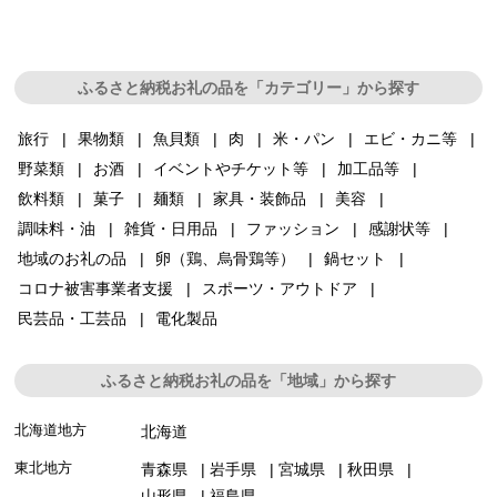
ふるさと納税お礼の品を「カテゴリー」から探す
旅行
果物類
魚貝類
肉
米・パン
エビ・カニ等
野菜類
お酒
イベントやチケット等
加工品等
飲料類
菓子
麺類
家具・装飾品
美容
調味料・油
雑貨・日用品
ファッション
感謝状等
地域のお礼の品
卵（鶏、烏骨鶏等）
鍋セット
コロナ被害事業者支援
スポーツ・アウトドア
民芸品・工芸品
電化製品
ふるさと納税お礼の品を「地域」から探す
北海道地方
北海道
東北地方
青森県
岩手県
宮城県
秋田県
山形県
福島県