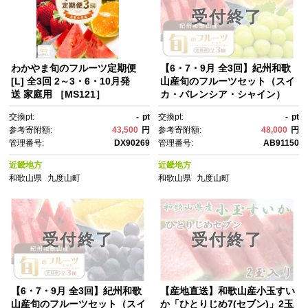
受付終了
わかやま旬のフルーツ定期便
【6・7・9月 全3回】紀州和歌
[L] 全3回 2～3・6・10月発
山産旬のフルーツセット（スイ
送 家庭用 ［MS121］
カ・バレンシア・シャイン）
【UT93】
交換pt:
-
pt
交換pt:
-
pt
参考寄附額:
43,500
円
参考寄附額:
48,000
円
管理番号:
DX90269
管理番号:
AB91150
近畿地方
近畿地方
和歌山県
九度山町
和歌山県
九度山町
受付終了
受付終了
【6・7・9月 全3回】紀州和歌
【産地直送】和歌山産小玉すい
山産旬のフルーツセット（スイ
か「ひとりじめ7(セブン)」2玉