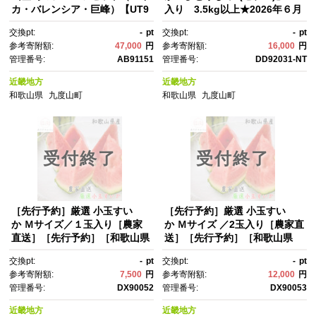
カ・バレンシア・巨峰）【UT9
入り 3.5kg以上★2026年６月
4】
下旬頃より順次発送【TM17
交換pt:
-
pt
交換pt:
-
pt
1】
参考寄附額:
47,000
円
参考寄附額:
16,000
円
管理番号:
AB91151
管理番号:
DD92031-NT
近畿地方
近畿地方
和歌山県
九度山町
和歌山県
九度山町
受付終了
受付終了
［先行予約］厳選 小玉すい
［先行予約］厳選 小玉すい
か Ｍサイズ／１玉入り［農家
か Ｍサイズ ／2玉入り［農家直
直送］［先行予約］［和歌山県
送］［先行予約］［和歌山県
産］［MS126］
産］［MS127］
交換pt:
-
pt
交換pt:
-
pt
参考寄附額:
7,500
円
参考寄附額:
12,000
円
管理番号:
DX90052
管理番号:
DX90053
近畿地方
近畿地方