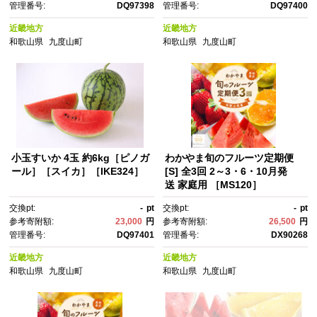
管理番号:
DQ97398
管理番号:
DQ97400
近畿地方
近畿地方
和歌山県
九度山町
和歌山県
九度山町
小玉すいか 4玉 約6kg［ピノガ
わかやま旬のフルーツ定期便
ール］［スイカ］［IKE324］
[S] 全3回 2～3・6・10月発
送 家庭用 ［MS120］
交換pt:
-
pt
交換pt:
-
pt
参考寄附額:
23,000
円
参考寄附額:
26,500
円
管理番号:
DQ97401
管理番号:
DX90268
近畿地方
近畿地方
和歌山県
九度山町
和歌山県
九度山町