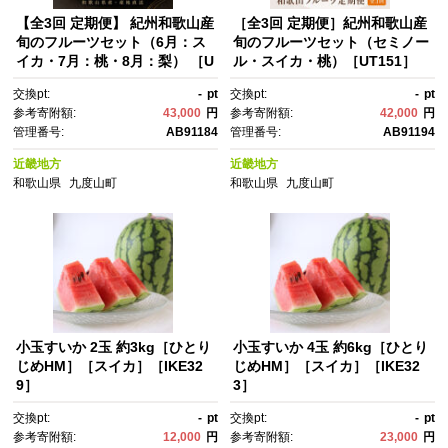
【全3回 定期便】 紀州和歌山産
［全3回 定期便］紀州和歌山産
旬のフルーツセット（6月：ス
旬のフルーツセット（セミノー
イカ・7月：桃・8月：梨） ［U
ル・スイカ・桃）［UT151］
T138］
交換pt:
-
pt
交換pt:
-
pt
参考寄附額:
43,000
円
参考寄附額:
42,000
円
管理番号:
AB91184
管理番号:
AB91194
近畿地方
近畿地方
和歌山県
九度山町
和歌山県
九度山町
小玉すいか 2玉 約3kg［ひとり
小玉すいか 4玉 約6kg［ひとり
じめHM］［スイカ］［IKE32
じめHM］［スイカ］［IKE32
9］
3］
交換pt:
-
pt
交換pt:
-
pt
参考寄附額:
12,000
円
参考寄附額:
23,000
円