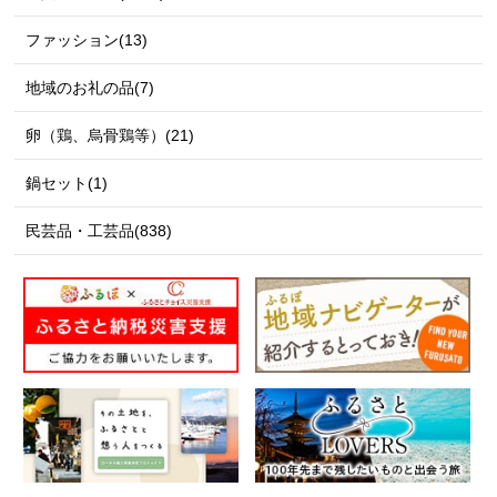
ファッション(13)
地域のお礼の品(7)
卵（鶏、烏骨鶏等）(21)
鍋セット(1)
民芸品・工芸品(838)