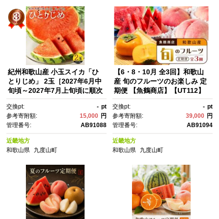
紀州和歌山産 小玉スイカ「ひ
【6・8・10月 全3回】和歌山
とりじめ」 2玉［2027年6月中
産 旬のフルーツのお楽しみ 定
旬頃～2027年7月上旬頃に順次
期便 【魚鶴商店】【UT112】
発送］［UT86］
交換pt:
-
pt
交換pt:
-
pt
参考寄附額:
15,000
円
参考寄附額:
39,000
円
管理番号:
AB91088
管理番号:
AB91094
近畿地方
近畿地方
和歌山県
九度山町
和歌山県
九度山町