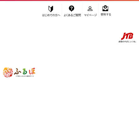
はじめての方へ
よくあるご質問
マイページ
寄附する
ふるぽ JTBのふるさと納税サイト
「ふるさと納税」TOP
九度山町 お礼の品から探す
果物類
スイカ
”スイカ” 和歌山県
九度山町
のお礼の品
一覧
さらに検索条件を絞り込む
スイカ