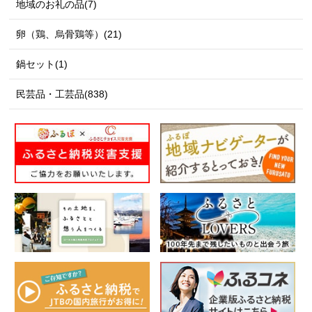
地域のお礼の品(7)
卵（鶏、烏骨鶏等）(21)
鍋セット(1)
民芸品・工芸品(838)