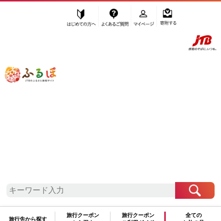
はじめての方へ
よくあるご質問
マイページ
寄附する
ふるぽ JTBのふるさと納税サイト
「ふるさと納税」TOP
九度山町 お礼の品から探す
麺類
ラーメン
醤油
”醤油” 和歌山県
九度山町
のお礼の品一
覧
さらに検索条件を絞り込む
醤油
旅行クーポン
旅行クーポン
全ての
旅行先から探す