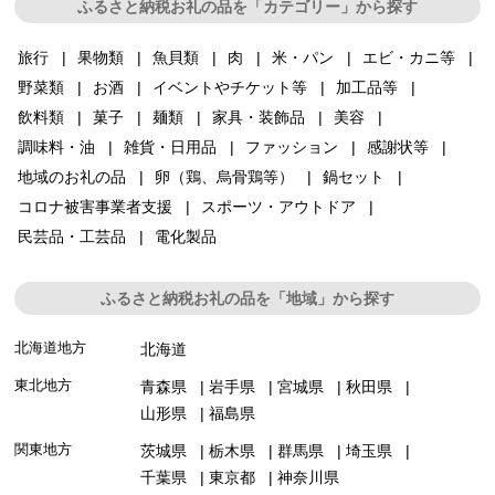
ふるさと納税お礼の品を「カテゴリー」から探す
旅行
果物類
魚貝類
肉
米・パン
エビ・カニ等
野菜類
お酒
イベントやチケット等
加工品等
飲料類
菓子
麺類
家具・装飾品
美容
調味料・油
雑貨・日用品
ファッション
感謝状等
地域のお礼の品
卵（鶏、烏骨鶏等）
鍋セット
コロナ被害事業者支援
スポーツ・アウトドア
民芸品・工芸品
電化製品
ふるさと納税お礼の品を「地域」から探す
北海道地方
北海道
東北地方
青森県
岩手県
宮城県
秋田県
山形県
福島県
関東地方
茨城県
栃木県
群馬県
埼玉県
千葉県
東京都
神奈川県