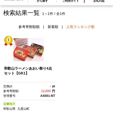
から探す
ご利用ガイド
お礼の品
検索結果一覧
1～1件 / 全1件
参考寄附額順
|
新着順
|
人気ランキング順
和歌山ラーメンあおい祭り4点
セット【GK1】
交換pt:
-
pt
参考寄附額:
12,000
円
管理番号:
AX001-NT
近畿地方
和歌山県
九度山町