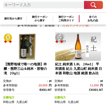
検索結果一覧
1～7件 / 全7件
旅行クーポン
旅行クーポン
全ての
旅行先から探す
から探す
ご利用ガイド
お礼の品
参考寄附額順
|
新着順
|
人気ランキング順
【熊野地域で唯一の地酒】吟
紀土 純米酒 1.8L ［Hw1］ 平
醸・熊野三山＆純米・那智の
和酒造 紀土 九度山町 純米酒 日
滝 ［Og1］
本酒 和歌山 地酒 銘酒 飲み比
べ お酒 酒蔵 純米 お祝い ギフ
交換pt:
-
pt
交換pt:
-
pt
ト 贈り物 お土産 返礼品 ふるさ
参考寄附額:
20,000
円
参考寄附額:
11,000
円
と納税 ワイン お取り寄せ
管理番号:
BX01-NT
管理番号:
CK001-NT
近畿地方
近畿地方
和歌山県
九度山町
和歌山県
九度山町