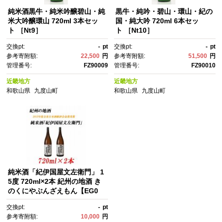
純米酒黒牛・純米吟醸碧山・純
黒牛・純吟・碧山・環山・紀の
米大吟醸環山 720ml 3本セッ
国・純大吟 720ml 6本セッ
ト ［Nt9］
ト ［Nt10］
交換pt:
-
pt
交換pt:
-
pt
参考寄附額:
22,500
円
参考寄附額:
51,500
円
管理番号:
FZ90009
管理番号:
FZ90010
近畿地方
近畿地方
和歌山県
九度山町
和歌山県
九度山町
純米酒「紀伊国屋文左衛門」 1
5度 720ml×2本 紀州の地酒 き
のくにやぶんざえもん【EG0
4】
交換pt:
-
pt
参考寄附額:
10,000
円