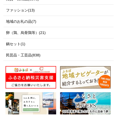
ファッション(13)
地域のお礼の品(7)
卵（鶏、烏骨鶏等）(21)
鍋セット(1)
民芸品・工芸品(838)