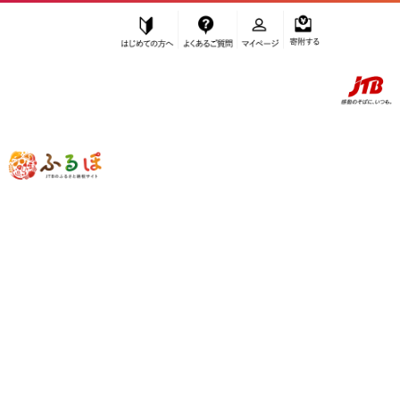
はじめての方へ
よくあるご質問
マイページ
寄附する
ふるぽ JTBのふるさと納税サイト
「ふるさと納税」TOP
九度山町 お礼の品から探す
お酒
日本酒
純米酒
”純米酒” 和歌山県
九度山町
のお礼の品
一覧
さらに検索条件を絞り込む
純米酒