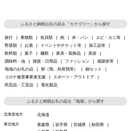
ふるさと納税お礼の品を「カテゴリー」から探す
旅行
果物類
魚貝類
肉
米・パン
エビ・カニ等
野菜類
お酒
イベントやチケット等
加工品等
飲料類
菓子
麺類
家具・装飾品
美容
調味料・油
雑貨・日用品
ファッション
感謝状等
地域のお礼の品
卵（鶏、烏骨鶏等）
鍋セット
コロナ被害事業者支援
スポーツ・アウトドア
民芸品・工芸品
電化製品
ふるさと納税お礼の品を「地域」から探す
北海道地方
北海道
東北地方
青森県
岩手県
宮城県
秋田県