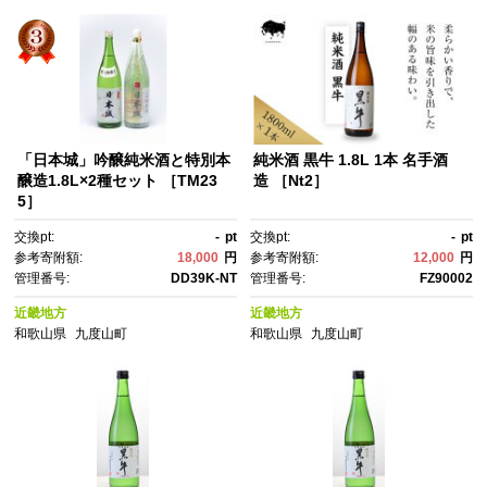
「日本城」吟醸純米酒と特別本
純米酒 黒牛 1.8L 1本 名手酒
醸造1.8L×2種セット ［TM23
造 ［Nt2］
5］
交換pt:
-
pt
交換pt:
-
pt
参考寄附額:
18,000
円
参考寄附額:
12,000
円
管理番号:
DD39K-NT
管理番号:
FZ90002
近畿地方
近畿地方
和歌山県
九度山町
和歌山県
九度山町