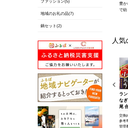
ファッション(5)
私たちのまち北栄町は、鳥
出雲市は、「神話の國出
豊か
取県の中央部に位置する人
雲」として全国に知られる
で紡
地域のお礼の品(7)
口約14,000人の町です。
とともに、出雲大社、荒神
北は日本海に面し、白砂青
谷遺跡、西谷墳墓群などの
鍋セット(2)
松の景色が美しい北条砂丘
歴史・文化遺産と、日本
が広がっており、南は大山
海、宍道湖、斐伊川などの
人気
を望む黒ぼく地帯の丘陵地
豊かな自然に恵まれた地域
があり、豊かな自然に囲ま
です。
れています。
「元気な出雲、活力のある
この豊かな自然環境を生か
出雲、笑顔の絶えない出
し、スイカ、ぶどう、らっ
雲」をモットーに、全国に
きょう、長芋などさまざま
誇れる都市づくり、愛着と
な魅力ある農産物が生み出
誇りが持てる故郷づくりを
されています。
展開しています。
また、漫画「名探偵コナ
出雲市では、出雲市の発展
【先行予約】梨 新甘泉
【シックスセンシズ 京
ラン
ン」の作者である青山剛昌
を願う郷土出身の方々や、
（しんかんせん）
都】ホテル宿泊ギフト券5
なぎ
氏の出身地であり、駅構内
出雲市に心を寄せていただ
5kg（JA）※2026年8月中
万円分×6枚セット(ホテル
尾 合
に「名探偵コナン」の装飾
く全国のみなさまから、広
旬～9月上旬頃に順次発送
の宿泊、レストラン等で使
なぎ
pt
交換pt:
-
pt
交換pt:
-
pt
交換pt
が施されたコナン駅（JR由
く寄附を募っています。
予定【梨 なし ナシ 新甘
用可)［ 京都 東山 源氏物
焼 
円
参考寄附額:
22,000
円
参考寄附額:
1,000,000
円
参考
良駅）や青山氏の思い出の
いただいたご寄附は「日本
泉 フルーツ 果物 鳥取
語の世界観 庭園 隠れ家 ホ
貝 
NT
管理番号:
AT003
管理番号:
A-VR07
管理番