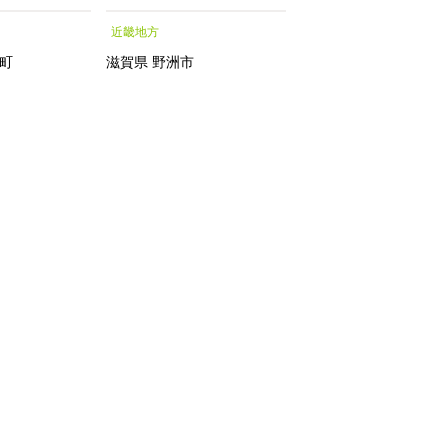
シャルトリートメントエッ
月中旬発送】【お届
近畿地方
中部地方
センス フェイシャルトリ
指定不可】
ートメント トリートメン
町
滋賀県
野洲市
新潟県
南魚沼市
トエッセンス 化粧水｜