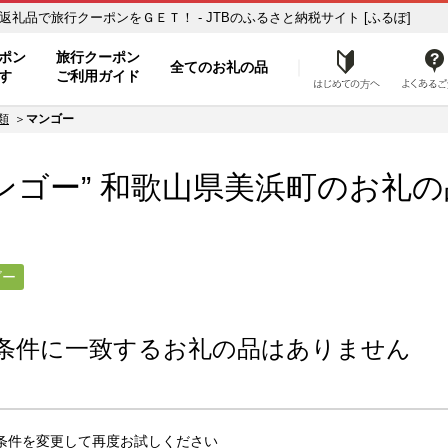
ー】のお礼の品一覧 ふるさと納税の返礼品で旅行クーポンをＧＥＴ！ - JTBのふるさと納税サイト [ふるぽ]
ト
ポン
旅行クーポン
全てのお礼の品
はじめ
す
ご利用ガイド
類
マンゴー
ンゴー” 和歌山県
美浜町
のお礼の
ゴー
条件に一致するお礼の品はありません
条件を変更して再度お試しください