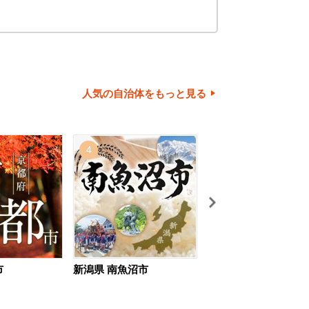
人気の自治体をもっと見る
4
5
市
新潟県 南魚沼市
北海道 旭川市