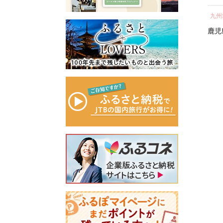
所蔵物や作品が展示された
の心のふるさと出雲応援基
県 北栄町 おすすめ 人気】
テル 宿泊 ギフト券 割引
し 
青山剛昌ふるさと館をはじ
金」に積み立て、次年度以
中国地方
近畿地方
九州
券 割引 チケット 宿泊
気 
め、駅から青山剛昌ふるさ
降に、指定された使途に基
券 人気 おすすめ ホテ
町 
鳥取県
北栄町
京都府
京都市
鹿児
と館までの約1.4kmを「コナ
づき、出雲の観光や産業、
キ
ル 宿泊 旅行 観光 グル
ン通り」と名付け、キャラ
福祉、教育、環境など幅広
メ ふるさと納税 ］
クターのブロンズ像やカラ
い分野の事業に活用させて
ぎ
ーオブジェが点在するなど
いただきます。
「名探偵コナンに会えるま
このふるさと寄附をきっか
ぎ
ち」づくりを進めていま
けに、全国のみなさまとた
す。
くさんのご縁を結びたいと
町を応援していただけるみ
願っています。ぜひ、この
なさまと一緒に持続可能な
機会に出雲市への温かいご
まちづくりを進めていきま
支援をよろしくお願いいた
す。
します。
みなさまの応援をよろしく
お願いします。