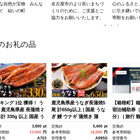
な自然が宝物 みんな
名古屋市のより良いまちづ
心のふるさと
ぐ 結いの町
くりのために、ご支援とご
に引き継いで
協力をお願いいたします。
寄附をお願い
のお礼の品
キング 1位 獲得！ う
鹿児島県産うなぎ長蒲焼5
【箱根町】
 鹿児島県産 長蒲焼 2
尾 計650g以上 | 国産 うな
宿泊補助券（1
計 330g 以上 国産 う
ぎ 鰻 ウナギ 蒲焼き 蒲
分） | 旅行 
 鰻 ウナギ 蒲焼き 蒲
焼 かばやき unagi うなぎ
行クーポン 
:
3,900
pt
交換pt:
5,400
pt
交換pt:
かばやき 魚 魚介 魚
蒲焼 土用丑の日 土用の丑
町ふるさと納
寄附額:
13,000
円
参考寄附額:
18,000
円
参考寄附額:
海鮮 うな重 ひつまぶ
の日 丑の日 魚 魚介 魚
ふるさと納税
号:
A703
管理番号:
A995G
管理番号: