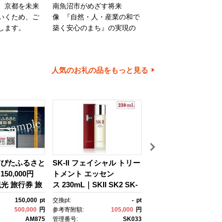
、京都を未来
南魚沼市がめざす将来
旭川市は、旭山動物園
いくため、ご
像 『自然・人・産業の和で
川家具で知られるほか
します。
築く安心のまち』の実現の
内有数の米どころでも
ために大切に使わせていた
ます。旭川市の魅力あ
だきます。
ちづくりのために、ご
とご協力をお願いいた
人気のお礼の品をもっと見る
す。
箱ぴたふるさと
SK-II フェイシャル トリー
【高級】八色原すい
50,000円
トメント エッセン
２玉【西瓜 スイカ す
観光 旅行券 旅
ス 230mL｜SKII SK2 SK-
か 小玉 季節限定 果物
クーポン 箱根
2 SK エスケーツー エスケ
ルーツ ギフト 名産地
150,000
pt
交換pt:
-
pt
交換pt:
税 神奈川県
ーツ エスケｰ ピテラ スキ
直送 シャキシャキ 厳
500,000
円
参考寄附額:
105,000
円
参考寄附額:
15,
 神奈川県 箱
ンケア 化粧品 ｺｽﾒ フェイ
ザート 新潟県】【202
AM875
管理番号:
SK033
管理番号:
CN