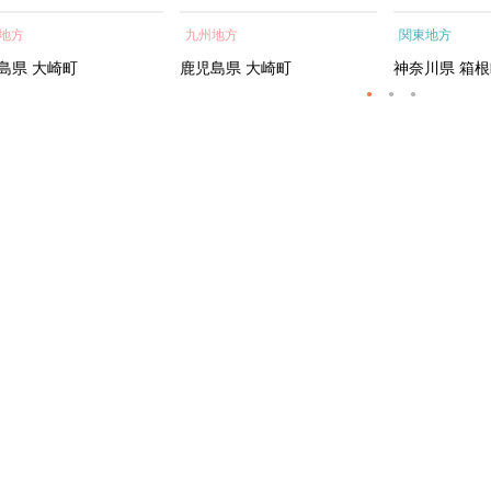
蒲焼 訳あり ギフト 人
貝 海鮮 うな重 蒲焼 訳あ
根町
地方
九州地方
関東地方
おすすめ 鹿児島県 大崎
り ギフト 人気 おすす
大隅半島 A703
め 鹿児島県 大崎町 大隅半
島県
大崎町
鹿児島県
大崎町
神奈川県
箱根
島 A995G 【会員限定のお
礼の品】【うなぎ蒲焼 国
産 うなぎ unagi 鰻 ウナ
ギ うなぎ蒲焼】