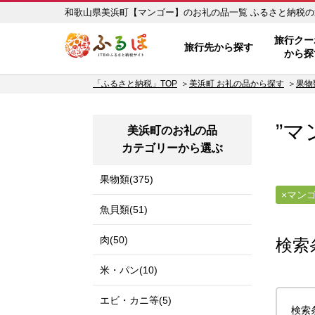
和歌山県美浜町【マンゴ
ふるぽ JTBのふるさと納税サイ
旅行クー
旅行先から探す
から探
「ふるさと納税」TOP
美浜町 お礼の品から探す
果物
”マ
美浜町のお礼の品
カテゴリーから選ぶ
果物類(375)
マン
魚貝類(51)
肉(50)
検索
米・パン(10)
エビ・カニ等(5)
検索