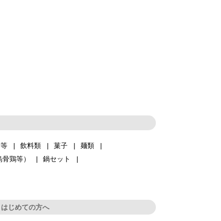
品等
飲料類
菓子
麺類
烏骨鶏等）
鍋セット
はじめての方へ