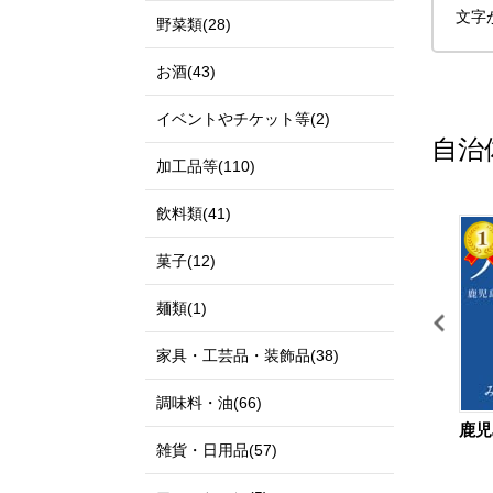
文字
野菜類(28)
お酒(43)
イベントやチケット等(2)
自治
加工品等(110)
飲料類(41)
11
12
菓子(12)
麺類(1)
家具・工芸品・装飾品(38)
調味料・油(66)
鳥取県 北栄町
島根県 出雲市
鹿児
雑貨・日用品(57)