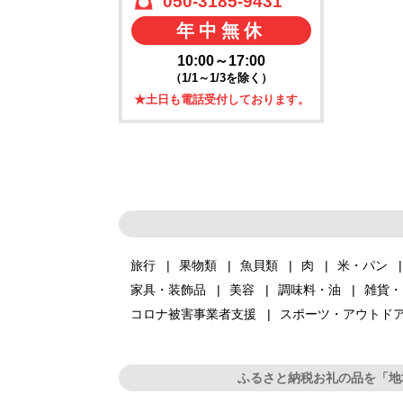
050-3185-9431
年中無休
10:00～17:00
（1/1～1/3を除く）
★土日も電話受付しております。
旅行
果物類
魚貝類
肉
米・パン
家具・装飾品
美容
調味料・油
雑貨・
コロナ被害事業者支援
スポーツ・アウトド
ふるさと納税お礼の品を「地