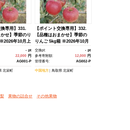
換専用】331.
【ポイント交換専用】332.
まかせ】季節のり
【品種はおまかせ】季節の
 ※2026年10月上
りんご 5kg箱 ※2026年10月
旬頃に順次発送予
上旬～10月下旬頃に順次発
-
pt
交換pt:
-
pt
送予定
22,000
円
参考寄附額:
12,000
円
AG001-P
管理番号:
AG002-P
県
北栄町
中国地方
鳥取県
北栄町
梨
果物の詰合せ
その他果物