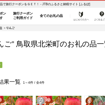
の品一覧 ふるさと納税の返礼品で旅行クーポンをＧＥＴ！ - JTBのふるさと納税サイト [ふるぽ]
ト
ポン
旅行クーポン
全てのお礼の品
はじめ
す
ご利用ガイド
類
りんご
んご” 鳥取県
北栄町
のお礼の品一
ご
結果一覧
1～4件 / 全4件