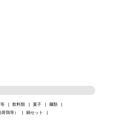
品等
飲料類
菓子
麺類
烏骨鶏等）
鍋セット