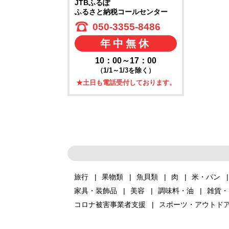
JTBふるぽ
ふるさと納税コールセンター
050-3355-8486
年中無休
10：00～17：00
（1/1～1/3を除く）
★土日も電話受付しております。
旅行
果物類
魚貝類
肉
米・パン
家具・装飾品
美容
調味料・油
雑貨・
コロナ被害事業者支援
スポーツ・アウトド