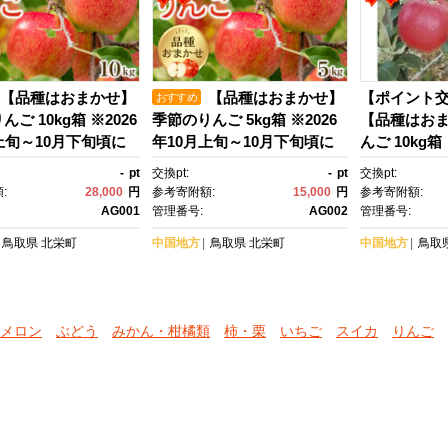
【品種はおまかせ】
【品種はおまかせ】
【ポイント交
おすすめ
ご 10kg箱 ※2026
季節のりんご 5kg箱 ※2026
【品種はお
上旬～10月下旬頃に
年10月上旬～10月下旬頃に
んご 10kg箱
送予定【りんご 林
順次発送予定【りんご 林
旬～10月下
-
pt
交換pt:
-
pt
交換pt:
ーツ 果物 新鮮 先行予
檎 フルーツ 果物 新鮮 先行予
定
:
28,000
円
参考寄附額:
15,000
円
参考寄附額:
かせ 季節 鳥取県 北栄
約 おまかせ 季節 鳥取県 北栄
AG001
管理番号:
AG002
管理番号:
すめ 人気】
町 おすすめ 人気】
鳥取県
北栄町
中国地方
鳥取県
北栄町
中国地方
鳥取
メロン
ぶどう
みかん・柑橘類
柿・栗
いちご
スイカ
りんご