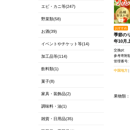
エビ・カニ等(247)
野菜類(58)
おすすめ
お酒(39)
季節のりん
年10月
イベントやチケット等(14)
順次発
交換pt:
檎 フル
参考寄附額
加工品等(114)
約 おま
管理番号:
町 おす
飲料類(1)
中国地方
菓子(8)
家具・装飾品(2)
果物類：
調味料・油(1)
雑貨・日用品(35)