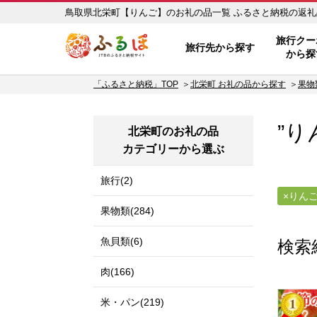
鳥取県北栄町【りんご】のお礼
ふるぽ JTBのふるさと納税サイ
旅行クー
旅行先から探す
から探
「ふるさと納税」TOP
北栄町 お礼の品から探す
果物
”り
北栄町のお礼の品
カテゴリーから選ぶ
旅行(2)
りん
果物類(284)
魚貝類(6)
検索
肉(166)
米・パン(219)