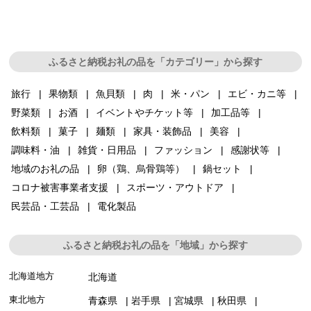
ふるさと納税お礼の品を「カテゴリー」から探す
旅行
果物類
魚貝類
肉
米・パン
エビ・カニ等
野菜類
お酒
イベントやチケット等
加工品等
飲料類
菓子
麺類
家具・装飾品
美容
調味料・油
雑貨・日用品
ファッション
感謝状等
地域のお礼の品
卵（鶏、烏骨鶏等）
鍋セット
コロナ被害事業者支援
スポーツ・アウトドア
民芸品・工芸品
電化製品
ふるさと納税お礼の品を「地域」から探す
北海道地方
北海道
東北地方
青森県
岩手県
宮城県
秋田県