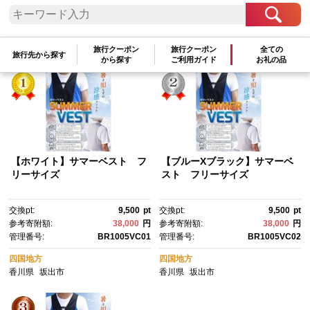
検索結果一覧
1～3件 / 全3件
参考寄附額順
|
新着順
|
人気ランキング順
旅行クーポン
旅行クーポン
全ての
旅行先から探す
から探す
ご利用ガイド
お礼の品
【ホワイト】サマーベスト フ
【ブルーXブラック】サマーベ
リーサイズ
スト フリーサイズ
交換pt:
9,500
pt
交換pt:
9,500
pt
参考寄附額:
38,000
円
参考寄附額:
38,000
円
管理番号:
BR1005VC01
管理番号:
BR1005VC02
四国地方
四国地方
香川県
坂出市
香川県
坂出市