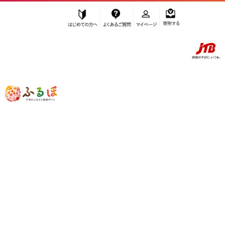
はじめての方へ
よくあるご質問
マイページ
寄附する
ふるぽ JTBのふるさと納税サイト
「ふるさと納税」TOP
坂出市 お礼の品から探す
スポーツ・アウトドア
アウトドアグッズ
ウェア
”ウェア” 香川県
坂出市
のお礼の品一覧
さらに検索条件を絞り込む
ウェア