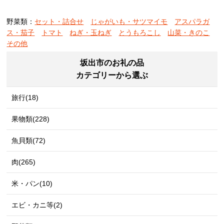
野菜類：
セット・詰合せ
じゃがいも・サツマイモ
アスパラガ
ス・茄子
トマト
ねぎ・玉ねぎ
とうもろこし
山菜・きのこ
その他
坂出市のお礼の品
カテゴリーから選ぶ
旅行(18)
果物類(228)
魚貝類(72)
肉(265)
米・パン(10)
エビ・カニ等(2)