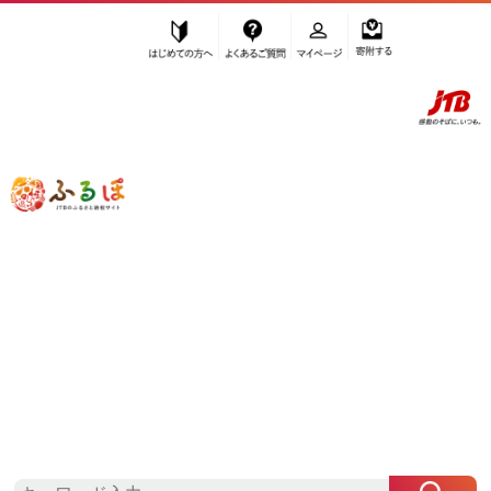
はじめての方へ
よくあるご質問
マイページ
寄附する
ふるぽ JTBのふるさと納税サイト
「ふるさと納税」TOP
坂出市 お礼の品から探す
野菜類
ねぎ・玉ねぎ
”ねぎ・玉ねぎ” 香川県
坂出市
のお礼の
品一覧
さらに検索条件を絞り込む
ねぎ・玉ねぎ