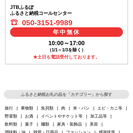
JTBふるぽ
ふるさと納税コールセンター
050-3151-9989
年中無休
10:00～17:00
（1/1～1/3を除く）
★土日も電話受付しております。
ふるさと納税お礼の品を「カテゴリー」から探す
旅行
果物類
魚貝類
肉
米・パン
エビ・カニ等
野菜類
お酒
イベントやチケット等
加工品等
飲料類
菓子
麺類
家具・装飾品
美容
調味料・油
雑貨・日用品
ファッション
感謝状等