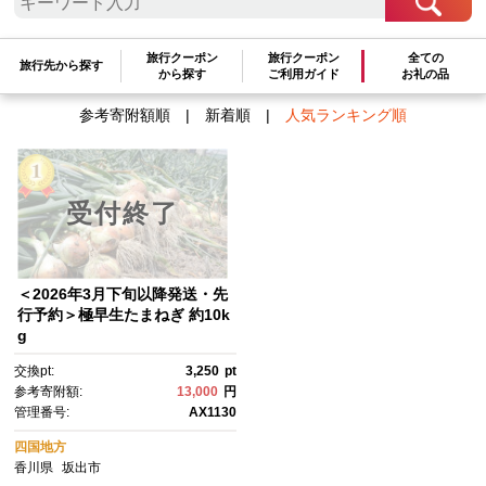
検索結果一覧
1～1件 / 全1件
旅行クーポン
旅行クーポン
全ての
旅行先から探す
から探す
ご利用ガイド
お礼の品
参考寄附額順
|
新着順
|
人気ランキング順
受付終了
＜2026年3月下旬以降発送・先
行予約＞極早生たまねぎ 約10k
g
交換pt:
3,250
pt
参考寄附額:
13,000
円
管理番号:
AX1130
四国地方
香川県
坂出市