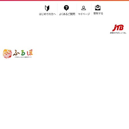
はじめての方へ
よくあるご質問
マイページ
寄附する
ふるぽ JTBのふるさと納税サイト
「ふるさと納税」TOP
坂出市 お礼の品から探す
肉
牛肉
ロース
”ロース” 香川県
坂出市
のお礼の品一覧
さらに検索条件を絞り込む
ロース