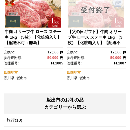
受付終了
牛肉 オリーブ牛 ロース ステー
【父の日ギフト】牛肉 オリー
キ 1kg （3枚）【化粧箱入り】
ブ牛 ロース ステーキ 1kg （3
【配送不可：離島】
枚）【化粧箱入り】【配送不
可：離島】
交換pt:
12,500
pt
交換pt:
12,500
pt
参考寄附額:
50,000
円
参考寄附額:
50,000
円
管理番号:
FL1005
管理番号:
FL1007
四国地方
四国地方
香川県
坂出市
香川県
坂出市
坂出市のお礼の品
カテゴリーから選ぶ
旅行(18)