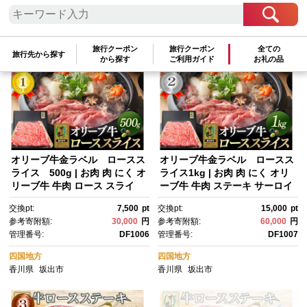
検索結果一覧
1～4件 / 全4件
参考寄附額順
|
新着順
|
人気ランキング順
旅行クーポン
旅行クーポン
全ての
旅行先から探す
から探す
ご利用ガイド
お礼の品
オリーブ牛金ラベル ロースス
オリーブ牛金ラベル ロースス
ライス 500g | お肉 肉 にく オ
ライス1kg | お肉 肉 にく オリ
リーブ牛 牛肉 ロース スライ
ーブ牛 牛肉 ステーキ サーロイ
ス 香川県 坂出市
ン ロース スライス 香川県 坂出
交換pt:
7,500
pt
交換pt:
15,000
pt
市
参考寄附額:
30,000
円
参考寄附額:
60,000
円
管理番号:
DF1006
管理番号:
DF1007
四国地方
四国地方
香川県
坂出市
香川県
坂出市