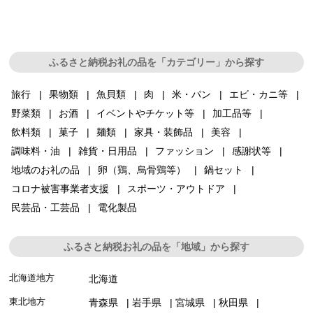
ふるさと納税お礼の品を「カテゴリー」から探す
旅行
果物類
魚貝類
肉
米・パン
エビ・カニ等
野菜類
お酒
イベントやチケット等
加工品等
飲料類
菓子
麺類
家具・装飾品
美容
調味料・油
雑貨・日用品
ファッション
感謝状等
地域のお礼の品
卵（鶏、烏骨鶏等）
鍋セット
コロナ被害事業者支援
スポーツ・アウトドア
民芸品・工芸品
電化製品
ふるさと納税お礼の品を「地域」から探す
北海道地方
北海道
東北地方
青森県
岩手県
宮城県
秋田県