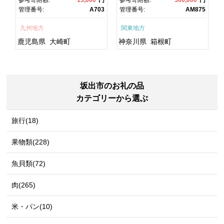
鮮 うな重 ひつまぶし 蒲
るさと納税 神奈川県 箱根
1
管理番号:
A703
管理番号:
AM875
焼 訳あり ギフト 人気 おす
町
すめ 鹿児島県 大崎町 大隅
九州地方
関東地方
半島 A703
鹿児島県
大崎町
神奈川県
箱根町
坂出市のお礼の品
カテゴリーから選ぶ
旅行(18)
果物類(228)
魚貝類(72)
肉(265)
米・パン(10)