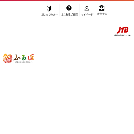
はじめての方へ
よくあるご質問
マイページ
寄附する
ふるぽ JTBのふるさと納税サイト
「ふるさと納税」TOP
坂出市 お礼の品から探す
鍋セット
”鍋セット” 香川県
坂出市
のお礼の品一
覧
さらに検索条件を絞り込む
鍋セット