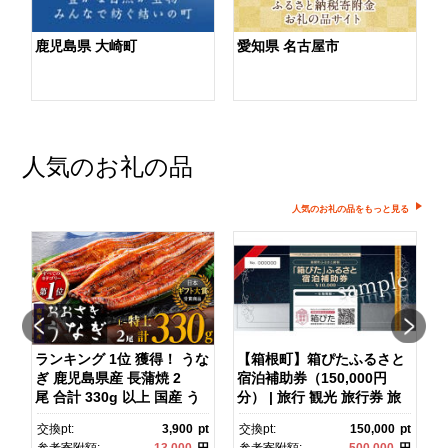
鹿児島県 大崎町
愛知県 名古屋市
人気のお礼の品
人気のお礼の品をもっと見る
ランキング 1位 獲得！ うな
【箱根町】箱ぴたふるさと
ぎ 鹿児島県産 長蒲焼 2
宿泊補助券（150,000円
マ
尾 合計 330g 以上 国産 う
分） | 旅行 観光 旅行券 旅
なぎ 鰻 ウナギ 蒲焼き 蒲
行クーポン クーポン 箱根
pt
交換pt:
3,900
pt
交換pt:
150,000
pt
焼 かばやき 魚 魚介 魚貝 海
町ふるさと納税 神奈川県ふ
円
参考寄附額:
13,000
円
参考寄附額:
500,000
円