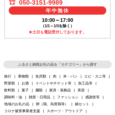
050-3151-9989
年中無休
10:00～17:00
（1/1～1/3を除く）
★土日も電話受付しております。
ふるさと納税お礼の品を「カテゴリー」から探す
旅行
果物類
魚貝類
肉
米・パン
エビ・カニ等
野菜類
お酒
イベントやチケット等
加工品等
飲料類
菓子
麺類
家具・装飾品
美容
調味料・油
雑貨・日用品
ファッション
感謝状等
地域のお礼の品
卵（鶏、烏骨鶏等）
鍋セット
コロナ被害事業者支援
スポーツ・アウトドア