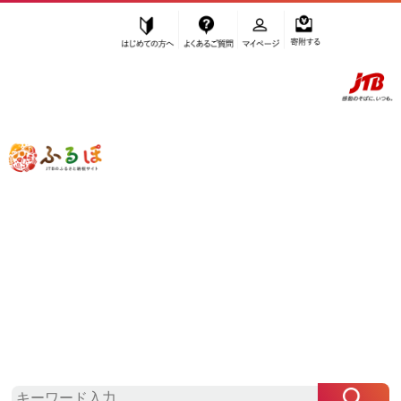
はじめての方へ
よくあるご質問
マイページ
寄附する
ふるぽ JTBのふるさと納税サイト
「ふるさと納税」TOP
坂出市 お礼の品から探す
菓子
和菓子
その他和菓子
”その他和菓子” 香川県
坂出市
のお礼の
品一覧
さらに検索条件を絞り込む
その他和菓子