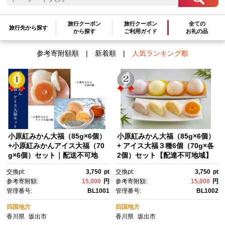
検索結果一覧
旅行クーポン
旅行クーポン
全ての
1～2件 / 全2件
旅行先から探す
から探す
ご利用ガイド
お礼の品
参考寄附額順
|
新着順
|
人気ランキング順
小原紅みかん大福（85g×6個）
小原紅みかん大福（85g×6個）
+小原紅みかんアイス大福（70
+ アイス大福３種6個（70g×各
g×6個）セット｜配送不可地
2個）セット【配達不可地域】
域：北海道・沖縄県・離島｜ふ
北海道・沖縄・離島｜ふるさ
交換pt:
3,750
pt
交換pt:
3,750
pt
るさと 納税 返礼品 お取り寄
と 納税 返礼品 お取り寄せ 取り
参考寄附額:
15,000
円
参考寄附額:
15,000
円
せ 取り寄せ グルメ 柑橘 スイー
寄せ グルメ 柑橘 スイーツ お菓
管理番号:
BL1001
管理番号:
BL1002
ツ お菓子 スィーツ スウィー
子 スィーツ スウィーツ おか
ツ おかし フルーツ大福 大福 だ
し フルーツ大福 大福 だいふく
四国地方
四国地方
いふく
香川県
坂出市
香川県
坂出市