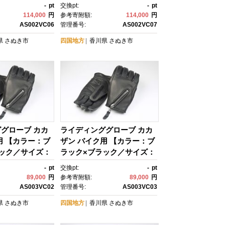
-
pt
交換pt:
-
pt
114,000
円
参考寄附額:
114,000
円
AS002VC06
管理番号:
AS002VC07
県
さぬき市
四国地方
香川県
さぬき市
グローブ カカ
ライディンググローブ カカ
用 【カラー：ブ
ザン バイク用 【カラー：ブ
ック／サイズ：
ラック×ブラック／サイズ：
シーズン向け)
L】(スリーシーズン向け)
-
pt
交換pt:
-
pt
89,000
円
参考寄附額:
89,000
円
AS003VC02
管理番号:
AS003VC03
県
さぬき市
四国地方
香川県
さぬき市