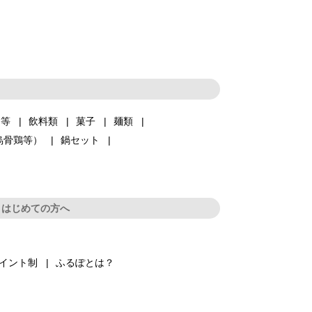
品等
飲料類
菓子
麺類
烏骨鶏等）
鍋セット
はじめての方へ
イント制
ふるぽとは？