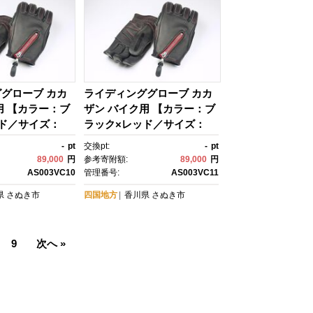
グローブ カカ
ライディンググローブ カカ
用 【カラー：ブ
ザン バイク用 【カラー：ブ
ド／サイズ：
ラック×レッド／サイズ：
シーズン向け)
L】(スリーシーズン向け)
-
pt
交換pt:
-
pt
89,000
円
参考寄附額:
89,000
円
AS003VC10
管理番号:
AS003VC11
県
さぬき市
四国地方
香川県
さぬき市
9
次へ »