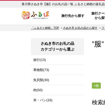
香川県さぬき市【服】のお礼の品一
ふるぽ JTBのふるさと納税サイ
旅行クー
旅行先から探す
から探
「ふるさと納税」TOP
さぬき市 お礼の品から探す
フ
”服
さぬき市のお礼の品
カテゴリーから選ぶ
旅行(13)
果物類(73)
魚貝類(30)
服
肉(50)
米・パン(16)
検索