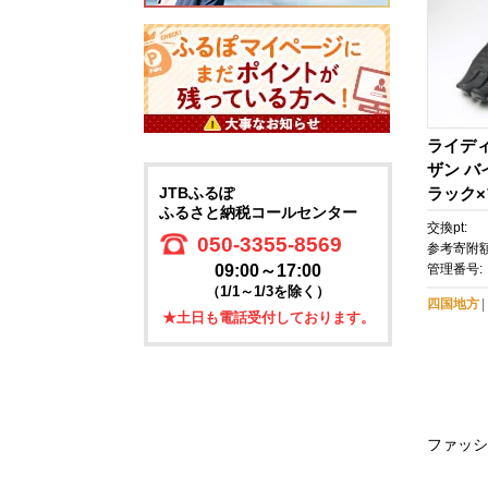
ライデ
ザン バ
ラック
JTBふるぽ
ふるさと納税コールセンター
LL】(
交換pt:
050-3355-8569
参考寄附額
管理番号:
09:00～17:00
（1/1～1/3を除く）
四国地方
★土日も電話受付しております。
ファッシ