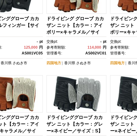
ビンググローブ カカ
ドライビング グローブ カカ
ドライビング
フルフィンガー【サイ
ザン ニット【カラー：アイ
ザン ニット
】
ボリー×キャラメル／サイ
ボリー×キャ
ズ：S】
ズ：M】
-
pt
交換pt:
-
pt
交換pt:
:
125,000
円
参考寄附額:
114,000
円
参考寄附額:
AS001VC05
管理番号:
AS002VC01
管理番号:
香川県
さぬき市
四国地方
香川県
さぬき市
四国地方
香川
ビンググローブ カカ
ドライビンググローブ カカ
ドライビング
ニット【カラー：アイ
ザン ニット【カラー：グレ
ザン ニット
×キャラメル／サイ
ー×ネイビー／サイズ：S】
ー×ネイビー