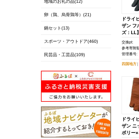
地域のお礼の品(12)
卵（鶏、烏骨鶏等）(21)
ドライ
ザン 
鍋セット(13)
ズ：LL
スポーツ・アウトドア(460)
交換pt:
参考寄附額
管理番号:
民芸品・工芸品(109)
四国地方
ドライ
ザン 
ボリー