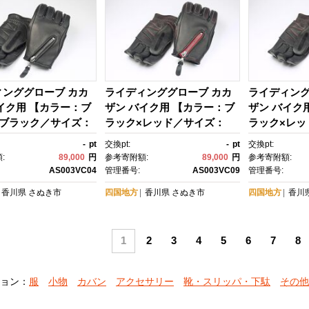
ィンググローブ カカ
ライディンググローブ カカ
ライディング
イク用 【カラー：ブ
ザン バイク用 【カラー：ブ
ザン バイク
×ブラック／サイズ：
ラック×レッド／サイズ：
ラック×レッ
スリーシーズン向け)
S】(スリーシーズン向け)
M】(スリー
-
pt
交換pt:
-
pt
交換pt:
:
89,000
円
参考寄附額:
89,000
円
参考寄附額:
AS003VC04
管理番号:
AS003VC09
管理番号:
香川県
さぬき市
四国地方
香川県
さぬき市
四国地方
香川
1
2
3
4
5
6
7
8
ョン：
服
小物
カバン
アクセサリー
靴・スリッパ・下駄
その他