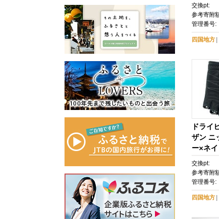
ズ：LL
交換pt:
参考寄附額
管理番号:
四国地方
ドライ
ザン 
ー×ネイ
交換pt:
参考寄附額
管理番号:
四国地方