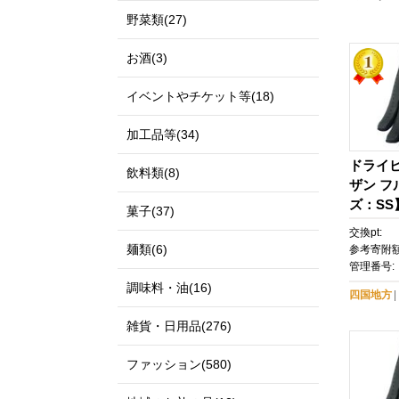
野菜類(27)
お酒(3)
イベントやチケット等(18)
加工品等(34)
ドライ
飲料類(8)
ザン フ
ズ：SS
菓子(37)
交換pt:
麺類(6)
参考寄附額
管理番号:
調味料・油(16)
四国地方
雑貨・日用品(276)
ファッション(580)