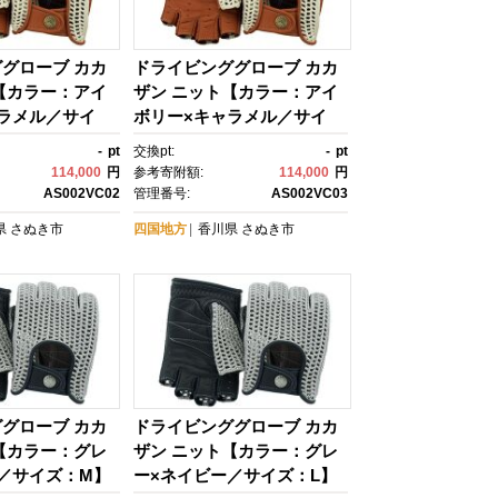
グローブ カカ
ドライビンググローブ カカ
【カラー：アイ
ザン ニット【カラー：アイ
ラメル／サイ
ボリー×キャラメル／サイ
ズ：L】
-
pt
交換pt:
-
pt
114,000
円
参考寄附額:
114,000
円
AS002VC02
管理番号:
AS002VC03
県
さぬき市
四国地方
香川県
さぬき市
グローブ カカ
ドライビンググローブ カカ
【カラー：グレ
ザン ニット【カラー：グレ
／サイズ：M】
ー×ネイビー／サイズ：L】