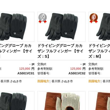
ビンググローブ カカ
ドライビンググローブ カカ
ドライビング
ルフィンガー 【サイ
ザン フルフィンガー 【サイ
ザン フルフ
】
ズ：S】
ズ：M】
-
pt
交換pt:
-
pt
交換pt:
:
125,000
円
参考寄附額:
125,000
円
参考寄附額:
AS001VC01
管理番号:
AS001VC02
管理番号:
香川県
さぬき市
四国地方
香川県
さぬき市
四国地方
香川