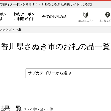
覧 ふるさと納税の返礼品で旅行クーポンをＧＥＴ！ - JTBのふるさと納税サイト [ふるぽ]
ト
ポン
旅行クーポン
全てのお礼の品
はじめ
す
ご利用ガイド
ァッション
服
” 香川県
さぬき市
のお礼の品一覧
結果一覧
1～20件 / 全266件