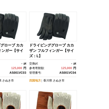
グローブ カカ
ドライビンググローブ カカ
ィンガー【サイ
ザン フルフィンガー【サイ
ズ：L】
-
pt
交換pt:
-
pt
125,000
円
参考寄附額:
125,000
円
AS001VC03
管理番号:
AS001VC04
県
さぬき市
四国地方
香川県
さぬき市