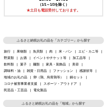
（1/1～1/3を除く）
★土日も電話受付しております。
ふるさと納税お礼の品を「カテゴリー」から探す
旅行
果物類
魚貝類
肉
米・パン
エビ・カニ等
野菜類
お酒
イベントやチケット等
加工品等
飲料類
菓子
麺類
家具・装飾品
美容
調味料・油
雑貨・日用品
ファッション
感謝状等
地域のお礼の品
卵（鶏、烏骨鶏等）
鍋セット
コロナ被害事業者支援
スポーツ・アウトドア
民芸品・工芸品
電化製品
ふるさと納税お礼の品を「地域」から探す