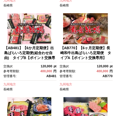
九州地方
九州地方
長崎県
長崎県
【AB481】【6か月定期便】出
【AB770】【6ヶ月定期便】長
島ばらいろ定期便(組合わせ自
崎和牛出島ばらいろ定期便 タ
由) タイプB【ポイント交換専
イプA【ポイント交換専用】
用】
交換pt:
120,000
pt
交換pt:
120,000
pt
参考寄附額:
400,000
円
参考寄附額:
400,000
円
管理番号:
AB481
管理番号:
AB770
九州地方
九州地方
長崎県
長崎県