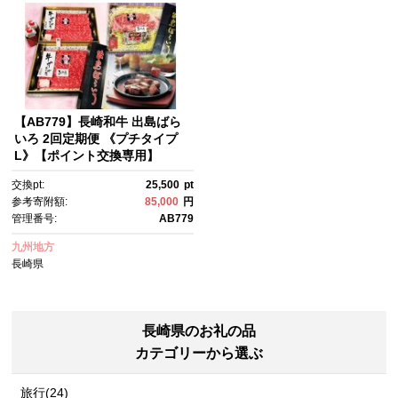
【AB779】長崎和牛 出島ばら
いろ 2回定期便 《プチタイプ
L》【ポイント交換専用】
交換pt:
25,500
pt
参考寄附額:
85,000
円
管理番号:
AB779
九州地方
長崎県
長崎県のお礼の品
カテゴリーから選ぶ
旅行(24)