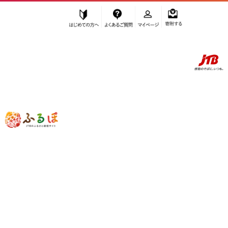
はじめての方へ
よくあるご質問
マイページ
寄附する
ふるぽ JTBのふるさと納税サイト
「ふるさと納税」TOP
長崎県 お礼の品から探す
肉
牛肉
セット
”セット”
長崎県
のお礼の品一覧
さらに検索条件を絞り込む
セット