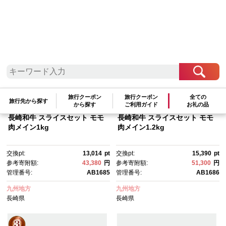
検索結果一覧
1～17件 / 全17件
参考寄附額順
|
新着順
|
人気ランキング順
旅行クーポン
旅行クーポン
全ての
旅行先から探す
から探す
ご利用ガイド
お礼の品
長崎和牛 スライスセット モモ
長崎和牛 スライスセット モモ
肉メイン1kg
肉メイン1.2kg
交換pt:
13,014
pt
交換pt:
15,390
pt
参考寄附額:
43,380
円
参考寄附額:
51,300
円
管理番号:
AB1685
管理番号:
AB1686
九州地方
九州地方
長崎県
長崎県