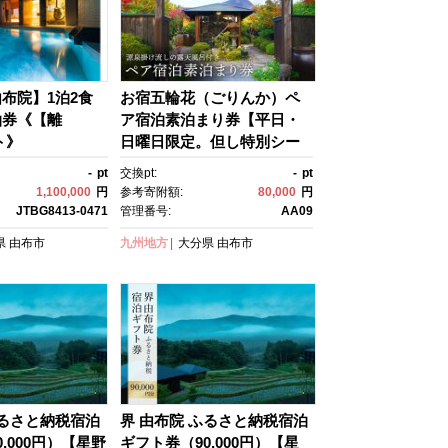
布院】1泊2食
お宿五輪花（ごりんか）ペ
泊券《【離
ア宿泊素泊まり券【平日・
ト》
日曜日限定。但し特別シー
ズン除く】 | 宿泊券 宿泊 旅
-
pt
交換pt:
-
pt
行券 温泉 観光 旅行 ホテ
1,100,000
円
参考寄附額:
80,000
円
ル 旅館 クーポン チケッ
JTBG8413-0471
管理番号:
AA09
ト トラベルクーポン トラベ
県
由布市
九州地方
大分県
由布市
ル ゆふいん 人気 おすす
め 大分県 由布市 AA09
ふるさと納税宿泊
界 由布院 ふるさと納税宿泊
,000円）【星野
ギフト券（90,000円）【星