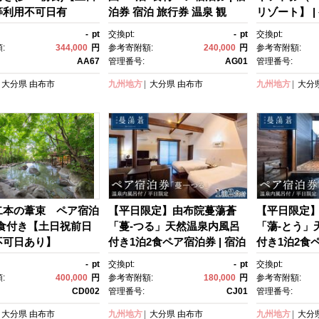
等利用不可日有
泊券 宿泊 旅行券 温泉 観
リゾート】 |
宿泊券 宿泊 旅行券 温
光 旅行 ホテル 旅館 クーポ
行券 温泉 観
-
pt
交換pt:
-
pt
交換pt:
 旅行 ホテル 旅館 ク
ン チケット トラベルクーポ
ル 旅館 クー
:
344,000
円
参考寄附額:
240,000
円
参考寄附額:
チケット トラベルク
ン トラベル ゆふいん 人気 お
ラベルクーポ
AA67
管理番号:
AG01
管理番号:
トラベル ゆふいん 人
すすめ 大分県 由布市 AG01
ふいん 人気
大分県
由布市
九州地方
大分県
由布市
九州地方
大分
すめ 大分県 由布市 A
県 由布市 CA
二本の葦束 ペア宿泊
【平日限定】由布院蔓蕩蒼
【平日限定
2食付き【土日祝前日
「蔓-つる」天然温泉内風呂
「蕩-とう」
不可日あり】
付き1泊2食ペア宿泊券 | 宿泊
付き1泊2食ペ
券 宿泊 旅行券 温泉 観光 旅
券 宿泊 旅行
-
pt
交換pt:
-
pt
交換pt:
行 ホテル 旅館 クーポン チケ
行 ホテル 旅
:
400,000
円
参考寄附額:
180,000
円
参考寄附額:
ット トラベルクーポン トラ
ット トラベ
CD002
管理番号:
CJ01
管理番号:
ベル ゆふいん 人気 おすす
ベル ゆふい
大分県
由布市
九州地方
大分県
由布市
九州地方
大分