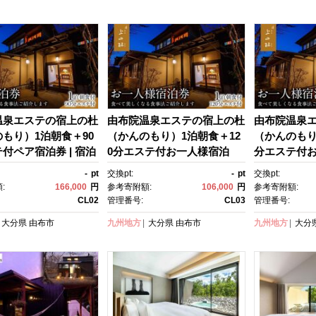
め 大分県 由布市 CJ01
め 大分県 由布
温泉エステの宿上の杜
由布院温泉エステの宿上の杜
由布院温泉
もり）1泊朝食＋90
（かんのもり）1泊朝食＋12
（かんのもり
付ペア宿泊券 | 宿泊
0分エステ付お一人様宿泊
分エステ付
 旅行券 温泉 観光 旅
券 | 宿泊券 宿泊 旅行券 温
券 | 宿泊券 
-
pt
交換pt:
-
pt
交換pt:
ル 旅館 クーポン チケ
泉 観光 旅行 ホテル 旅館 ク
泉 観光 旅行
:
166,000
円
参考寄附額:
106,000
円
参考寄附額:
ラベルクーポン トラ
ーポン チケット トラベルク
ーポン チケ
CL02
管理番号:
CL03
管理番号:
ふいん 人気 おすす
ーポン トラベル ゆふいん 人
ーポン トラ
大分県
由布市
九州地方
大分県
由布市
九州地方
大分
 由布市 CL02
気 おすすめ 大分県 由布市 C
気 おすすめ 
L03
L04