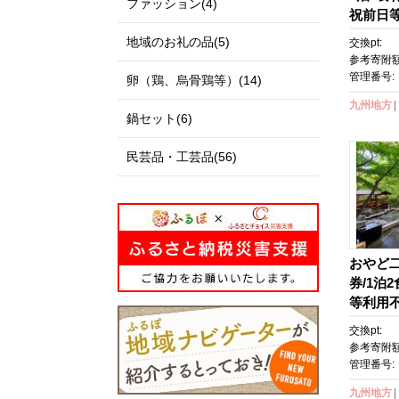
ファッション(4)
祝前日
り】 | 
地域のお礼の品(5)
交換pt:
泉 観光
参考寄附額
ーポン 
管理番号:
卵（鶏、烏骨鶏等）(14)
ーポン 
九州地方
気 おす
鍋セット(6)
A67
民芸品・工芸品(56)
おやど
券/1泊
等利用
交換pt:
参考寄附額
管理番号:
九州地方