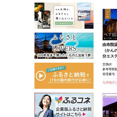
由布院
（かんの
分エステ
券 宿泊
交換pt:
行 ホテ
参考寄附額
ット ト
管理番号:
ベル ゆ
九州地方
め 大分県