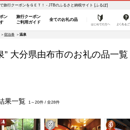
覧 ふるさと納税の返礼品で旅行クーポンをＧＥＴ！ - JTBのふるさと納税サイト [ふるぽ]
ト
ポン
旅行クーポン
全てのお礼の品
はじめ
す
ご利用ガイド
宿泊券
温泉
泉” 大分県
由布市
のお礼の品一覧
結果一覧
1～20件 / 全28件