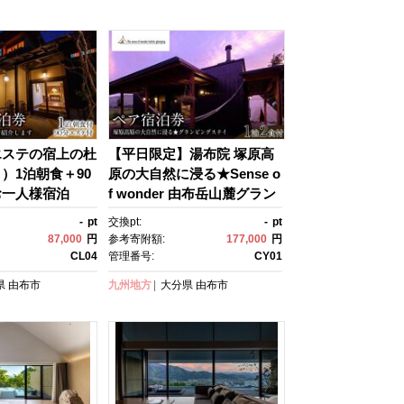
市 CJ02
気 おすすめ 大分県 由布市 C
L01
エステの宿上の杜
【平日限定】湯布院 塚原高
）1泊朝食＋90
原の大自然に浸る★Sense o
お一人様宿泊
f wonder 由布岳山麓グラン
宿泊 旅行券 温
ピング・リゾート＜1泊２食
-
pt
交換pt:
-
pt
 ホテル 旅館 ク
付＞ペア宿泊券 | 宿泊券 宿
87,000
円
参考寄附額:
177,000
円
ット トラベルク
泊 旅行券 温泉 観光 旅行 ホ
CL04
管理番号:
CY01
ベル ゆふいん 人
テル 旅館 クーポン チケッ
県
由布市
九州地方
大分県
由布市
大分県 由布市 C
ト トラベルクーポン トラベ
ル ゆふいん 人気 おすす
め 大分県 由布市 CY01