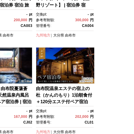
 宿泊券 宿泊 旅
野リゾート】 | 宿泊券 宿
光 旅行 ホテ
泊 旅行券 温泉 観光 旅行 ホ
-
pt
交換pt:
-
pt
ポン チケット ト
テル 旅館 クーポン チケッ
200,000
円
参考寄附額:
300,000
円
ン トラベル ゆ
ト トラベルクーポン トラベ
CA003
管理番号:
CA004
 おすすめ 大分
ル ゆふいん 人気 おすす
県
由布市
九州地方
大分県
由布市
003
め 大分県 由布市 CA004
】由布院蔓蕩蒼
由布院温泉エステの宿上の
天然温泉内風呂
杜（かんのもり）1泊朝食付
ア宿泊券 | 宿泊
＋120分エステ付ペア宿泊
券 温泉 観光 旅
券 | 宿泊券 宿泊 旅行券 温
-
pt
交換pt:
-
pt
館 クーポン チケ
泉 観光 旅行 ホテル 旅館 ク
167,000
円
参考寄附額:
202,000
円
ルクーポン トラ
ーポン チケット トラベルク
CJ02
管理番号:
CL01
ん 人気 おすす
ーポン トラベル ゆふいん 人
県
由布市
九州地方
大分県
由布市