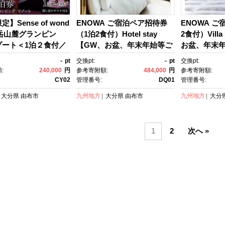
】Sense of wond
ENOWA ご宿泊ペア招待券
ENOWA 
布岳山麓グランピン
（1泊2食付）Hotel stay
2食付）Vill
ゾート＜1泊２食付／
【GW、お盆、年末年始等ご
お盆、年末
ベートサウナ付き＞ペ
利用不可日有】＜2023年6月
日有】＜202
-
pt
交換pt:
-
pt
交換pt:
 | 宿泊券 宿泊 旅行
8日開業＞ | 宿泊券 宿泊 旅行
＞ | 宿泊券 
:
240,000
円
参考寄附額:
484,000
円
参考寄附額:
 観光 旅行 ホテル 旅
券 温泉 観光 旅行 ホテル 旅
泉 観光 旅行
CY02
管理番号:
DQ01
管理番号:
ポン チケット トラベ
館 クーポン チケット トラベ
ーポン チケ
大分県
由布市
九州地方
大分県
由布市
九州地方
大分
ン トラベル ゆふい
ルクーポン トラベル ゆふい
ーポン トラ
 おすすめ 大分県 由布
ん 人気 おすすめ 大分県 由布
気 おすすめ 
市 DQ01
Q02
1
2
次へ »