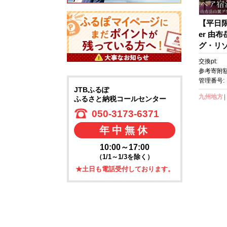
【平日限定
er 由
グ・リ
プライ
交換pt:
ア宿泊券
参考寄附額
券 温泉
管理番号:
JTBふるぽ
館 クー
九州地方
ふるさと納税コールセンター
ルクーポ
ん 人気
050-3173-6371
市 CY02
年中無休
10:00～17:00
（1/1～1/3を除く）
★土日も電話受付しております。