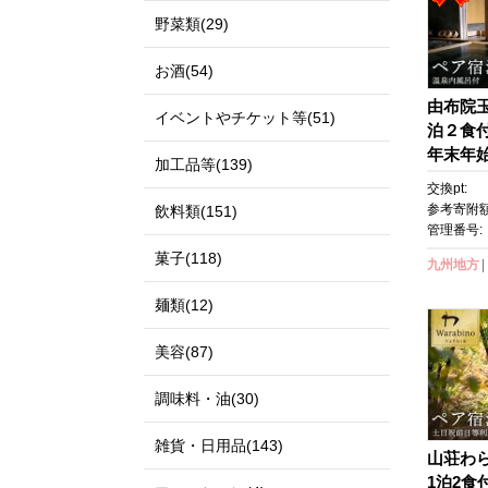
野菜類(29)
お酒(54)
由布院
イベントやチケット等(51)
泊２食
年末年
加工品等(139)
| 宿泊券
交換pt:
光 旅行
参考寄附額
飲料類(151)
ン チケ
管理番号:
ン トラ
菓子(118)
九州地方
すすめ 
麺類(12)
美容(87)
調味料・油(30)
雑貨・日用品(143)
山荘わ
1泊2食