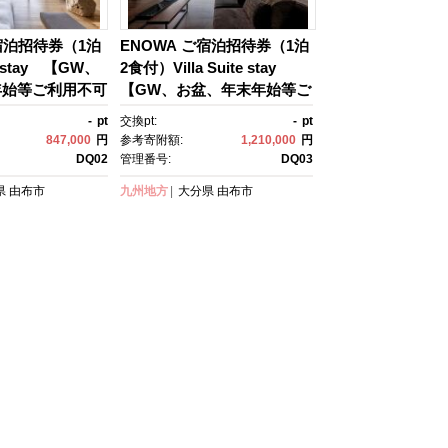
ご宿泊招待券（1泊
ENOWA ご宿泊招待券（1泊
a stay 【GW、
2食付）Villa Suite stay
年始等ご利用不可
【GW、お盆、年末年始等ご
3年6月8日開業
利用不可日有】＜2023年6月
-
pt
交換pt:
-
pt
宿泊 旅行券 温
8日開業＞ | 宿泊券 宿泊 旅行
847,000
円
参考寄附額:
1,210,000
円
 ホテル 旅館 ク
券 温泉 観光 旅行 ホテル 旅
DQ02
管理番号:
DQ03
ット トラベルク
館 クーポン チケット トラベ
県
由布市
九州地方
大分県
由布市
ベル ゆふいん 人
ルクーポン トラベル ゆふい
大分県 由布市 D
ん 人気 おすすめ 大分県 由
布市 DQ03