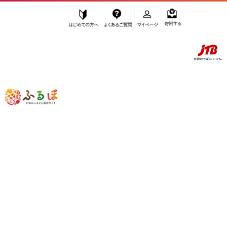
はじめての方へ
よくあるご質問
マイページ
寄附する
ふるぽ JTBのふるさと納税サイト
「ふるさと納税」TOP
三島村 お礼の品から探す
ファッション
服
”服” 鹿児島県
三島村
のお礼の品一覧
さらに検索条件を絞り込む
服