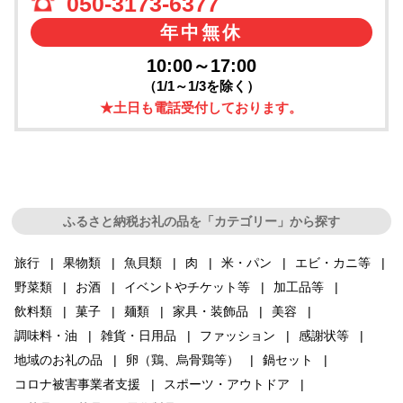
050-3173-6377
年中無休
10:00～17:00
（1/1～1/3を除く）
★土日も電話受付しております。
ふるさと納税お礼の品を「カテゴリー」から探す
旅行
果物類
魚貝類
肉
米・パン
エビ・カニ等
野菜類
お酒
イベントやチケット等
加工品等
飲料類
菓子
麺類
家具・装飾品
美容
調味料・油
雑貨・日用品
ファッション
感謝状等
地域のお礼の品
卵（鶏、烏骨鶏等）
鍋セット
コロナ被害事業者支援
スポーツ・アウトドア