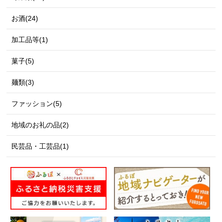
お酒(24)
加工品等(1)
菓子(5)
麺類(3)
ファッション(5)
地域のお礼の品(2)
民芸品・工芸品(1)