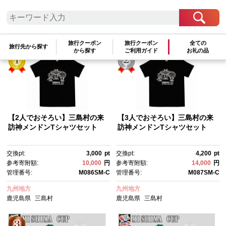
検索結果一覧
1～5件 / 全5件
参考寄附額順
|
新着順
|
人気ランキング順
旅行クーポン
旅行クーポン
全ての
旅行先から探す
から探す
ご利用ガイド
お礼の品
【2人でおそろい】三島村の来
【3人でおそろい】三島村の来
訪神メンドンTシャツセット
訪神メンドンTシャツセット
交換pt:
3,000
pt
交換pt:
4,200
pt
参考寄附額:
10,000
円
参考寄附額:
14,000
円
管理番号:
M086SM-C
管理番号:
M087SM-C
九州地方
九州地方
鹿児島県
三島村
鹿児島県
三島村