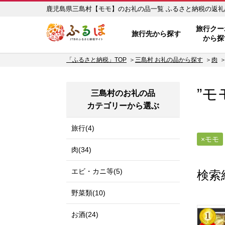
鹿児島県三島村【モモ】のお礼
ふるぽ JTBのふるさと納税サイ
旅行クー
旅行先から探す
から探
「ふるさと納税」TOP
三島村 お礼の品から探す
肉
”モ
三島村のお礼の品
カテゴリーから選ぶ
旅行(4)
モモ
肉(34)
エビ・カニ等(5)
検索
野菜類(10)
お酒(24)