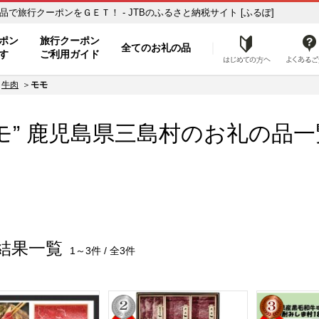
の品一覧 ふるさと納税の返礼品で旅行クーポンをＧＥＴ！ - JTBのふるさと納税サイト [ふるぽ]
ト
ポン
旅行クーポン
全てのお礼の品
はじめ
す
ご利用ガイド
牛肉
モモ
モ” 鹿児島県
三島村
のお礼の品一
結果一覧
1～3件 / 全3件