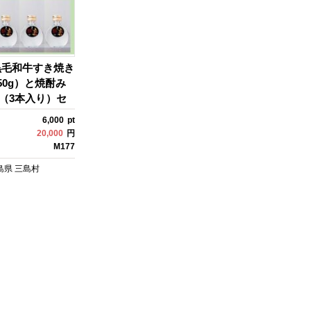
黒毛和牛すき焼き
50g）と焼酎み
l（3本入り）セ
6,000
pt
20,000
円
M177
島県
三島村