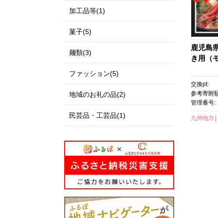
加工品等(1)
菓子(5)
鹿児島
麺類(3)
き用（モ
ファッション(5)
交換pt:
参考寄附額
地域のお礼の品(2)
管理番号:
民芸品・工芸品(1)
九州地方