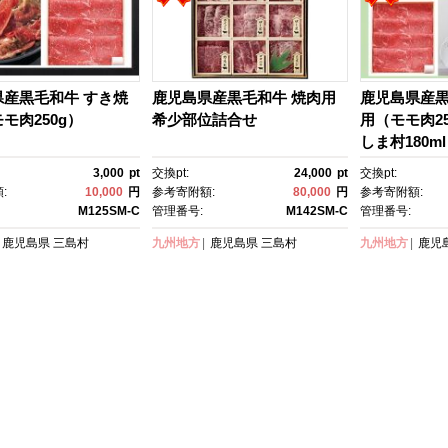
県産黒毛和牛 すき焼
鹿児島県産黒毛和牛 焼肉用
鹿児島県産
モ肉250g）
希少部位詰合せ
用（モモ肉2
しま村180m
ット
3,000
pt
交換pt:
24,000
pt
交換pt:
:
10,000
円
参考寄附額:
80,000
円
参考寄附額:
M125SM-C
管理番号:
M142SM-C
管理番号:
鹿児島県
三島村
九州地方
鹿児島県
三島村
九州地方
鹿児