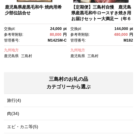
鹿児島県産黒毛和牛 焼肉用希
【定期便】三島村自慢 鹿児島
少部位詰合せ
県産黒毛和牛ロースすき焼き用
お届けセットー大満足ー（年６
回お届け）
交換pt:
24,000
pt
交換pt:
144,000
pt
参考寄附額:
80,000
円
参考寄附額:
480,000
円
管理番号:
M142SM-C
管理番号:
M182
九州地方
九州地方
鹿児島県
三島村
鹿児島県
三島村
三島村のお礼の品
カテゴリーから選ぶ
旅行(4)
肉(34)
エビ・カニ等(5)