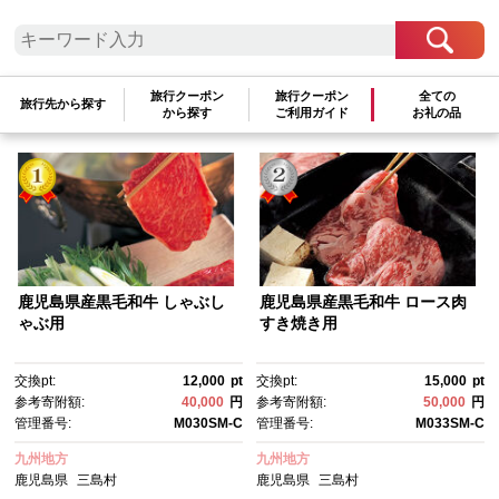
検索結果一覧
1～6件 / 全6件
旅行クーポン
旅行クーポン
全ての
旅行先から探す
から探す
ご利用ガイド
お礼の品
参考寄附額順
|
新着順
|
人気ランキング順
鹿児島県産黒毛和牛 しゃぶし
鹿児島県産黒毛和牛 ロース肉
ゃぶ用
すき焼き用
交換pt:
12,000
pt
交換pt:
15,000
pt
参考寄附額:
40,000
円
参考寄附額:
50,000
円
管理番号:
M030SM-C
管理番号:
M033SM-C
九州地方
九州地方
鹿児島県
三島村
鹿児島県
三島村