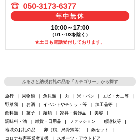
050-3173-6377
年中無休
10:00～17:00
（1/1～1/3を除く）
★土日も電話受付しております。
ふるさと納税お礼の品を「カテゴリー」から探す
旅行
果物類
魚貝類
肉
米・パン
エビ・カニ等
野菜類
お酒
イベントやチケット等
加工品等
飲料類
菓子
麺類
家具・装飾品
美容
調味料・油
雑貨・日用品
ファッション
感謝状等
地域のお礼の品
卵（鶏、烏骨鶏等）
鍋セット
コロナ被害事業者支援
スポーツ・アウトドア