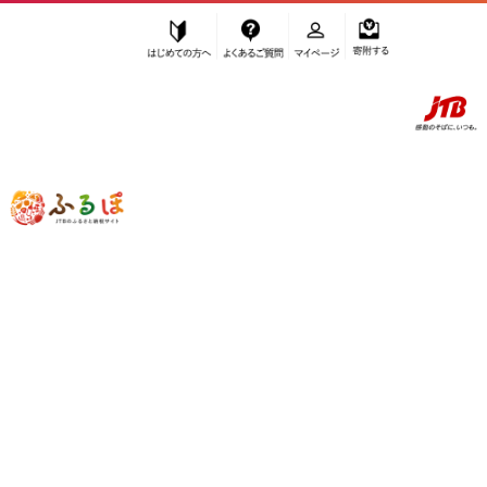
はじめての方へ
よくあるご質問
マイページ
寄附する
ふるぽ JTBのふるさと納税サイト
「ふるさと納税」TOP
三島村 お礼の品から探す
肉
牛肉
ロース
”ロース” 鹿児島県
三島村
のお礼の品一
覧
さらに検索条件を絞り込む
ロース