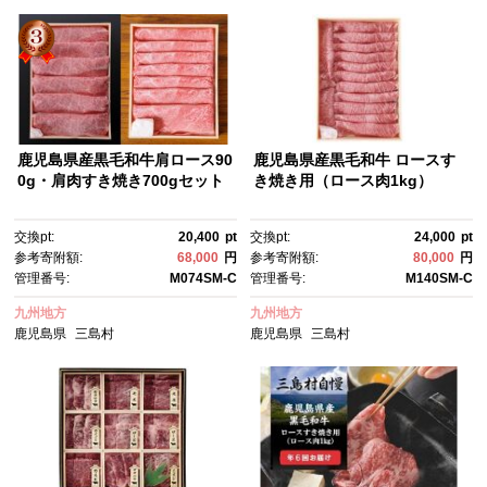
鹿児島県産黒毛和牛肩ロース90
鹿児島県産黒毛和牛 ロースす
0g・肩肉すき焼き700gセット
き焼き用（ロース肉1kg）
交換pt:
20,400
pt
交換pt:
24,000
pt
参考寄附額:
68,000
円
参考寄附額:
80,000
円
管理番号:
M074SM-C
管理番号:
M140SM-C
九州地方
九州地方
鹿児島県
三島村
鹿児島県
三島村