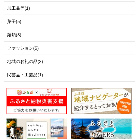
加工品等(1)
菓子(5)
麺類(3)
ファッション(5)
地域のお礼の品(2)
民芸品・工芸品(1)