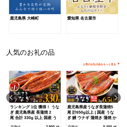
鹿児島県 大崎町
愛知県 名古屋市
人気のお礼の品
人気のお礼の品をもっと見る
ランキング 1位 獲得！ うな
鹿児島県産うなぎ長蒲焼5
さ
ぎ 鹿児島県産 長蒲焼 2
尾 計650g以上 | 国産 うな
尾 合計 330g 以上 国産 う
ぎ 鰻 ウナギ 蒲焼き 蒲焼 か
ス
なぎ 鰻 ウナギ 蒲焼き 蒲
ばやき unagi うなぎ蒲
pt
交換pt:
3,900
pt
交換pt:
5,400
pt