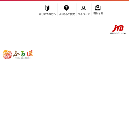
はじめての方へ
よくあるご質問
マイページ
寄附する
ふるぽ JTBのふるさと納税サイト
「ふるさと納税」TOP
三島村 お礼の品から探す
加工品等
乾物
その他乾物
”その他乾物” 鹿児島県
三島村
のお礼の
品一覧
さらに検索条件を絞り込む
その他乾物