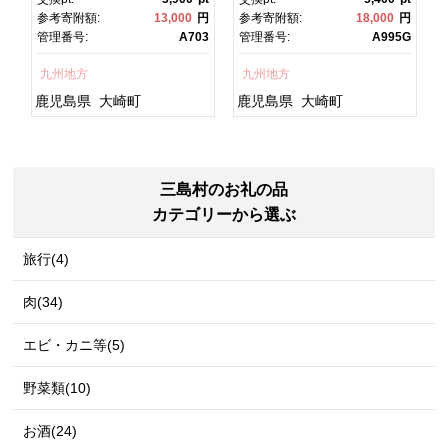
焼 かばやき 魚 魚介 魚貝 海
焼 土用丑の日 土用の丑の
円
参考寄附額:
13,000
円
参考寄附額:
18,000
円
鮮 うな重 ひつまぶし 蒲
日 丑の日 魚 魚介 魚貝 海
5
管理番号:
A703
管理番号:
A995G
焼 訳あり ギフト 人気 おす
鮮 うな重 蒲焼 訳あり ギフ
すめ 鹿児島県 大崎町 大隅
ト 人気 おすすめ 鹿児島
九州地方
九州地方
半島 A703
県 大崎町 大隅半
島 A995G 【会員限定のお
鹿児島県
大崎町
鹿児島県
大崎町
礼の品】【うなぎ蒲焼 国
産 うなぎ unagi 鰻 ウナ
ギ うなぎ蒲焼】
三島村のお礼の品
カテゴリーから選ぶ
旅行(4)
肉(34)
エビ・カニ等(5)
野菜類(10)
お酒(24)