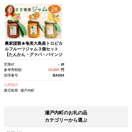
農家謹製★奄美大島産トロピカ
ルフルーツジャム３個セット
【たんかん・グァバ・パインジ
ャム詰合せ】
交換pt:
-
pt
参考寄附額:
10,000
円
管理番号:
BA004
九州地方
鹿児島県
瀬戸内町
瀬戸内町のお礼の品
カテゴリーから選ぶ