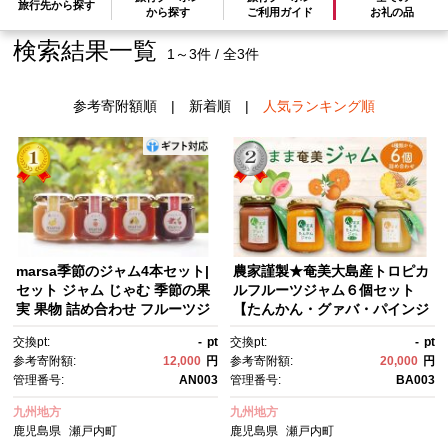
旅行先から探す
から探す
ご利用ガイド
お礼の品
検索結果一覧
1～3件 / 全3件
参考寄附額順
|
新着順
|
人気ランキング順
marsa季節のジャム4本セット|
農家謹製★奄美大島産トロピカ
セット ジャム じゃむ 季節の果
ルフルーツジャム６個セット
実 果物 詰め合わせ フルーツジ
【たんかん・グァバ・パインジ
ャム
ャム詰合せ】
交換pt:
-
pt
交換pt:
-
pt
参考寄附額:
12,000
円
参考寄附額:
20,000
円
管理番号:
AN003
管理番号:
BA003
九州地方
九州地方
鹿児島県
瀬戸内町
鹿児島県
瀬戸内町