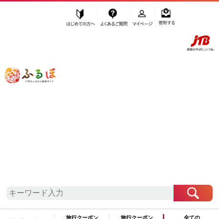
はじめての方へ
よくあるご質問
マイページ
寄附する
ふるぽ JTBのふるさと納税サイト
「ふるさと納税」TOP
瀬戸内町 お礼の品から探す
加工品等
ジャム
その他ジャム
”その他ジャム” 鹿児島県
瀬戸内町
のお
礼の品一覧
さらに検索条件を絞り込む
その他ジャム
旅行クーポン
旅行クーポン
全ての