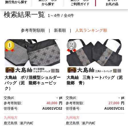
旅行先から探す
から探す
ご利用ガイド
お礼の品
検索結果一覧
1～4件 / 全4件
参考寄附額順
|
新着順
|
人気ランキング順
大島紬 ポリ混横型ショルダー
大島紬 三角トートバッグ（泥
バッグ（泥 龍郷キュービッ
龍郷 青）
ク）
交換pt:
-
pt
交換pt:
-
pt
参考寄附額:
40,000
円
参考寄附額:
27,000
円
管理番号:
AU001VC02
管理番号:
AU003VC01
九州地方
九州地方
鹿児島県
瀬戸内町
鹿児島県
瀬戸内町