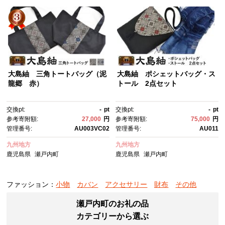
大島紬 三角トートバッグ（泥
大島紬 ポシェットバッグ・ス
龍郷 赤）
トール 2点セット
交換pt:
-
pt
交換pt:
-
pt
参考寄附額:
27,000
円
参考寄附額:
75,000
円
管理番号:
AU003VC02
管理番号:
AU011
九州地方
九州地方
鹿児島県
瀬戸内町
鹿児島県
瀬戸内町
ファッション：
小物
カバン
アクセサリー
財布
その他
瀬戸内町のお礼の品
カテゴリーから選ぶ