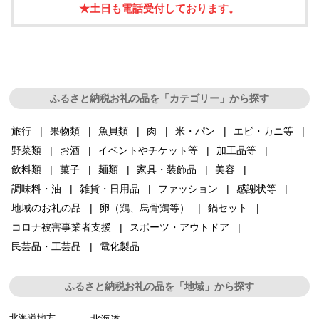
★土日も電話受付しております。
ふるさと納税お礼の品を「カテゴリー」から探す
旅行
果物類
魚貝類
肉
米・パン
エビ・カニ等
野菜類
お酒
イベントやチケット等
加工品等
飲料類
菓子
麺類
家具・装飾品
美容
調味料・油
雑貨・日用品
ファッション
感謝状等
地域のお礼の品
卵（鶏、烏骨鶏等）
鍋セット
コロナ被害事業者支援
スポーツ・アウトドア
民芸品・工芸品
電化製品
ふるさと納税お礼の品を「地域」から探す
北海道地方
北海道