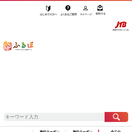
はじめての方へ
よくあるご質問
マイページ
寄附する
ふるぽ JTBのふるさと納税サイト
「ふるさと納税」TOP
瀬戸内町 お礼の品から探す
ファッション
カバン
”カバン” 鹿児島県
瀬戸内町
のお礼の品
一覧
さらに検索条件を絞り込む
カバン
旅行クーポン
旅行クーポン
全ての