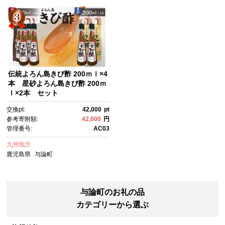
伝統よろん島きび酢 200ｍｌ×4
本 星砂よろん島きび酢 200ｍ
ｌ×2本 セット
交換pt:
42,000
pt
参考寄附額:
42,000
円
管理番号:
AC03
九州地方
鹿児島県
与論町
与論町のお礼の品
カテゴリーから選ぶ