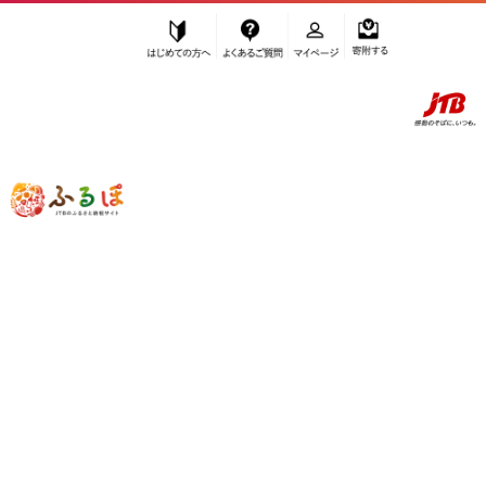
はじめての方へ
よくあるご質問
マイページ
寄附する
ふるぽ JTBのふるさと納税サイト
「ふるさと納税」TOP
与論町 お礼の品から探す
調味料・油
たれ・ドレッシング・酢
その他酢
”その他酢” 鹿児島県
与論町
のお礼の品
一覧
さらに検索条件を絞り込む
その他酢