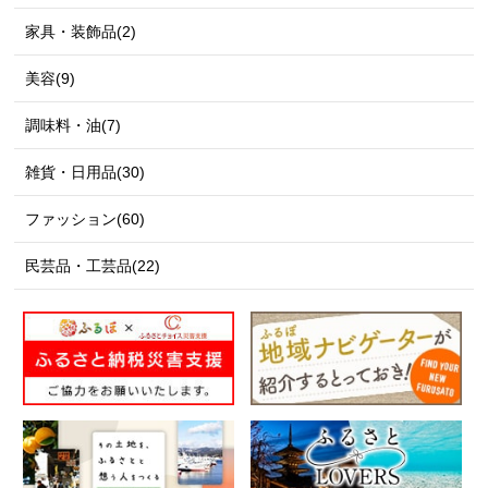
家具・装飾品(2)
美容(9)
調味料・油(7)
雑貨・日用品(30)
ファッション(60)
民芸品・工芸品(22)