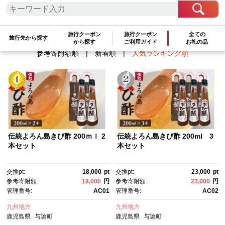
検索結果一覧
1～3件 / 全3件
旅行クーポン
旅行クーポン
全ての
旅行先から探す
から探す
ご利用ガイド
お礼の品
参考寄附額順
|
新着順
|
人気ランキング順
伝統よろん島きび酢 200ｍｌ 2
伝統よろん島きび酢 200ml 3
本セット
本セット
交換pt:
18,000
pt
交換pt:
23,000
pt
参考寄附額:
18,000
円
参考寄附額:
23,000
円
管理番号:
AC01
管理番号:
AC02
九州地方
九州地方
鹿児島県
与論町
鹿児島県
与論町