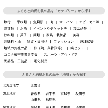
ふるさと納税お礼の品を「カテゴリー」から探す
旅行
果物類
魚貝類
肉
米・パン
エビ・カニ等
野菜類
お酒
イベントやチケット等
加工品等
飲料類
菓子
麺類
家具・装飾品
美容
調味料・油
雑貨・日用品
ファッション
感謝状等
地域のお礼の品
卵（鶏、烏骨鶏等）
鍋セット
コロナ被害事業者支援
スポーツ・アウトドア
民芸品・工芸品
電化製品
ふるさと納税お礼の品を「地域」から探す
北海道地方
北海道
東北地方
青森県
岩手県
宮城県
秋田県
山形県
福島県
関東地方
茨城県
栃木県
群馬県
埼玉県